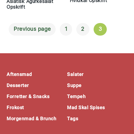
Hvidkål Opskrift
Asiatisk Agurkesalat
Opskrift
Previous page
1
2
3
Navigation
Til Indlæg
Footer
Aftensmad
Salater
Desserter
Suppe
Forretter & Snacks
Tempeh
Frokost
Mad Skal Spises
Morgenmad & Brunch
Tags