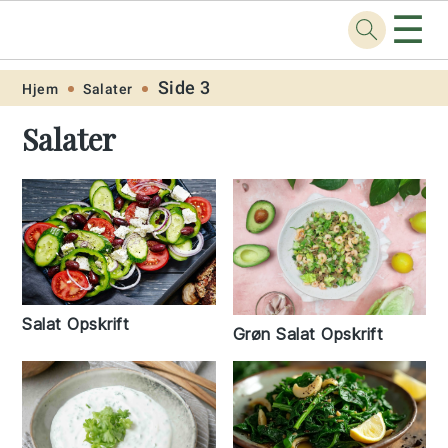
☰
Opskrift
.net
Skip
Skip
Skip
Skip
Side 3
Hjem
Salater
to
to
to
to
Salater
primary
main
primary
footer
navigation
content
sidebar
Salat Opskrift
Grøn Salat Opskrift