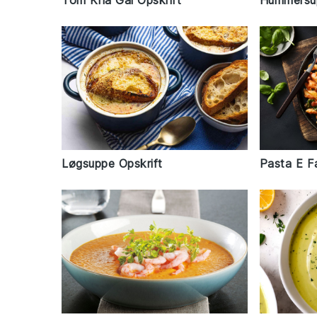
Tom Kha Gai Opskrift
Hummersup
Løgsuppe Opskrift
Pasta E Fa