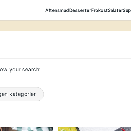
Aftensmad
Desserter
Frokost
Salater
Su
t
ow your search:
gen kategorier