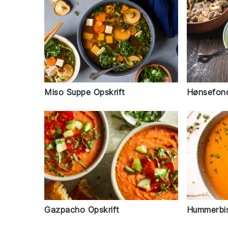
Miso Suppe Opskrift
Hønsefond
Gazpacho Opskrift
Hummerbis