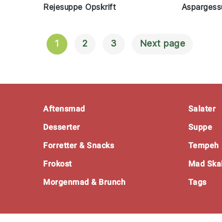
Rejesuppe Opskrift
Aspargess
1
2
3
Next page
Navigation
Til
Indlæg
Footer
Aftensmad
Salater
Desserter
Suppe
Forretter & Snacks
Tempeh
Frokost
Mad Skal
Morgenmad & Brunch
Tags