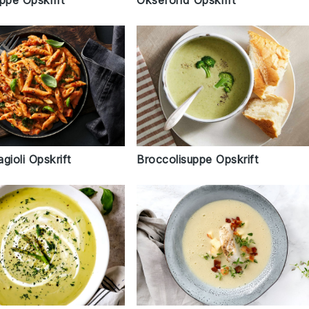
pe Opskrift
Oksefond Opskrift
gioli Opskrift
Broccolisuppe Opskrift