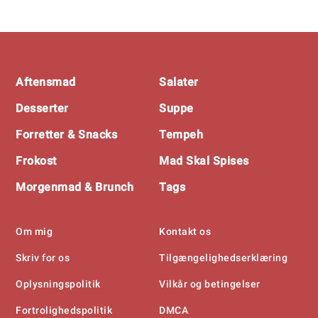
Til Indlæg
Footer
Aftensmad
Salater
Desserter
Suppe
Forretter & Snacks
Tempeh
Frokost
Mad Skal Spises
Morgenmad & Brunch
Tags
Om mig
Kontakt os
Skriv for os
Tilgængelighedserklæring
Oplysningspolitik
Vilkår og betingelser
Fortrolighedspolitik
DMCA