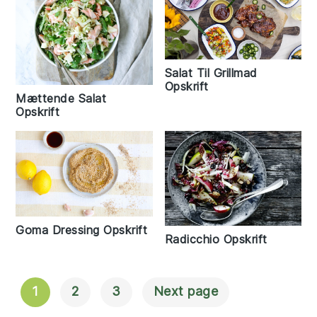
Salat Til Grillmad
Opskrift
Mættende Salat
Opskrift
Goma Dressing Opskrift
Radicchio Opskrift
1
2
3
Next page
Navigation