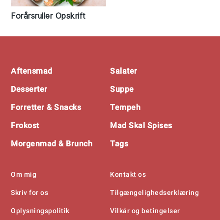
Forårsruller Opskrift
Footer
Aftensmad
Salater
Desserter
Suppe
Forretter & Snacks
Tempeh
Frokost
Mad Skal Spises
Morgenmad & Brunch
Tags
Om mig
Kontakt os
Skriv for os
Tilgængelighedserklæring
Oplysningspolitik
Vilkår og betingelser