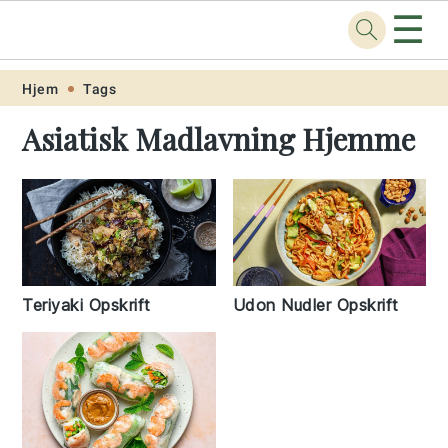
☰
Opskrift
.net
Skip
Skip
Skip
Skip
Hjem
Tags
to
to
to
to
Asiatisk Madlavning Hjemme
primary
main
primary
footer
navigation
content
sidebar
Teriyaki Opskrift
Udon Nudler Opskrift