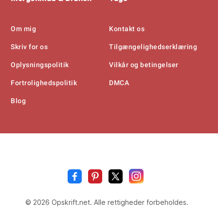
Om mig
Kontakt os
Skriv for os
Tilgængelighedserklæring
Oplysningspolitik
Vilkår og betingelser
Fortrolighedspolitik
DMCA
Blog
Opskrift
.n
© 2026 Opskrift.net. Alle rettigheder forbeholdes.