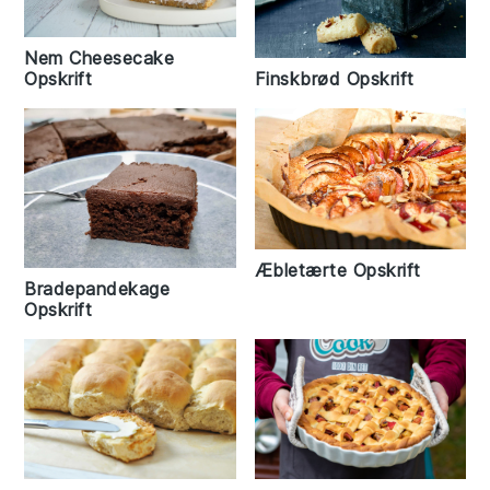
Nem Cheesecake
Finskbrød Opskrift
Opskrift
Æbletærte Opskrift
Bradepandekage
Opskrift