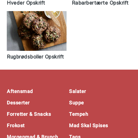
Hveder Opskrift
Rabarbertærte Opskrift
Rugbrødsboller Opskrift
Footer
Aftensmad
Salater
Desserter
Suppe
Forretter & Snacks
Tempeh
Frokost
Mad Skal Spises
Morgenmad & Brunch
Tags