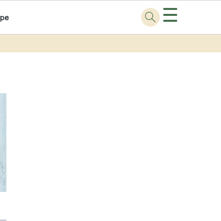
☰
ppe