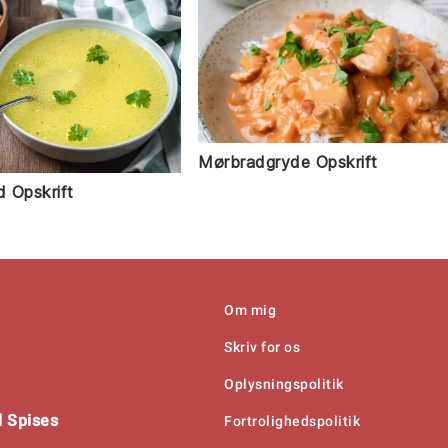
Mørbradgryde Opskrift
 Opskrift
Om mig
Skriv for os
Oplysningspolitik
 Spises
Fortrolighedspolitik