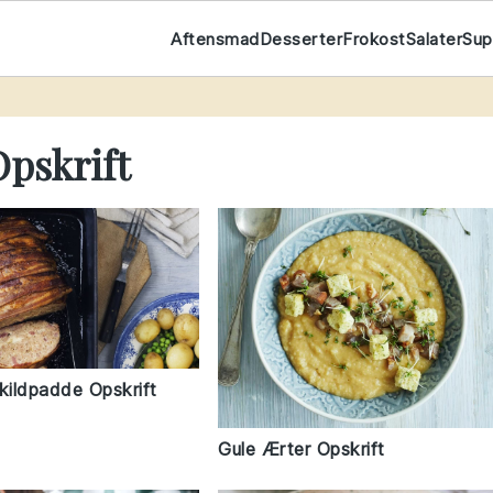
Aftensmad
Desserter
Frokost
Salater
Su
t
pskrift
kildpadde Opskrift
Gule Ærter Opskrift