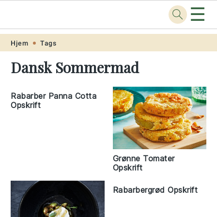
☰
Opskrift
.net
Skip
Skip
Skip
Skip
Hjem
Tags
to
to
to
to
Dansk Sommermad
primary
main
primary
footer
navigation
content
sidebar
Rabarber Panna Cotta
Opskrift
Grønne Tomater
Opskrift
Rabarbergrød Opskrift