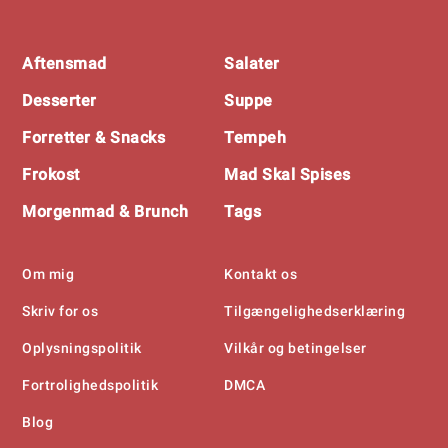
Footer
Aftensmad
Salater
Desserter
Suppe
Forretter & Snacks
Tempeh
Frokost
Mad Skal Spises
Morgenmad & Brunch
Tags
Om mig
Kontakt os
Skriv for os
Tilgængelighedserklæring
Oplysningspolitik
Vilkår og betingelser
Fortrolighedspolitik
DMCA
Blog