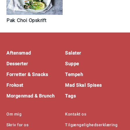
Pak Choi Opskrift
Footer
Aftensmad
Salater
Desserter
Suppe
Forretter & Snacks
Tempeh
Frokost
Mad Skal Spises
Morgenmad & Brunch
Tags
Om mig
Kontakt os
Skriv for os
Tilgængelighedserklæring