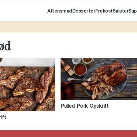
Aftensmad
Desserter
Frokost
Salater
Su
t
ød
Pulled Pork Opskrift
ift