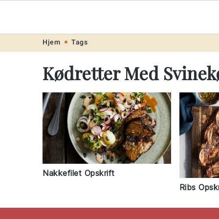
Opskrift
.ne
Skip
Skip
Skip
Skip
Hjem
Tags
to
to
to
to
Kødretter Med Svinek
primary
main
primary
footer
navigation
content
sidebar
Nakkefilet Opskrift
Ribs Opskr