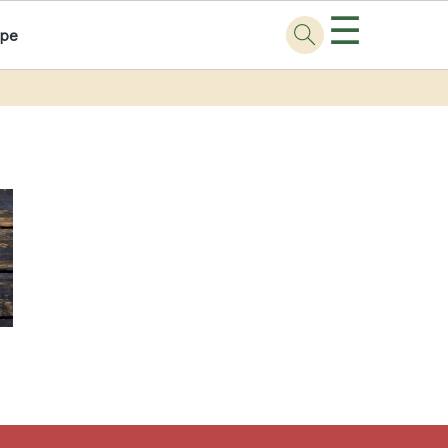
☰
ppe