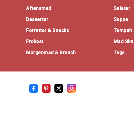
Footer
Aftensmad
Salater
Desserter
Suppe
Forretter & Snacks
Tempeh
Frokost
Mad Skal
Morgenmad & Brunch
Tags
Opskrift
.net