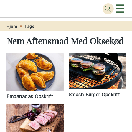
☰
Opskrift
.net
Skip
Skip
Skip
Skip
Hjem
Tags
to
to
to
to
Nem Aftensmad Med Oksekød
primary
main
primary
footer
navigation
content
sidebar
Smash Burger Opskrift
Empanadas Opskrift