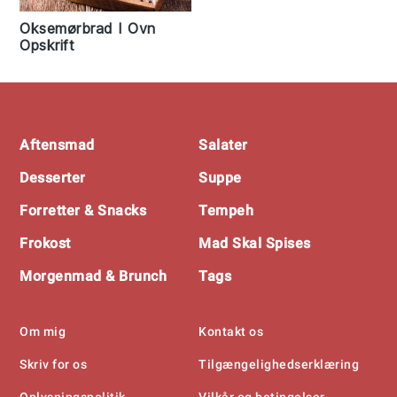
Oksemørbrad I Ovn
Opskrift
Footer
Aftensmad
Salater
Desserter
Suppe
Forretter & Snacks
Tempeh
Frokost
Mad Skal Spises
Morgenmad & Brunch
Tags
Om mig
Kontakt os
Skriv for os
Tilgængelighedserklæring