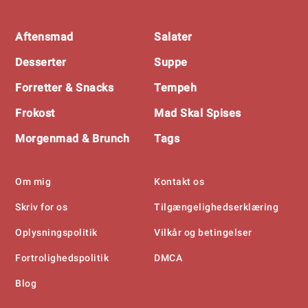
Footer
Aftensmad
Salater
Desserter
Suppe
Forretter & Snacks
Tempeh
Frokost
Mad Skal Spises
Morgenmad & Brunch
Tags
Om mig
Kontakt os
Skriv for os
Tilgængelighedserklæring
Oplysningspolitik
Vilkår og betingelser
Fortrolighedspolitik
DMCA
Blog