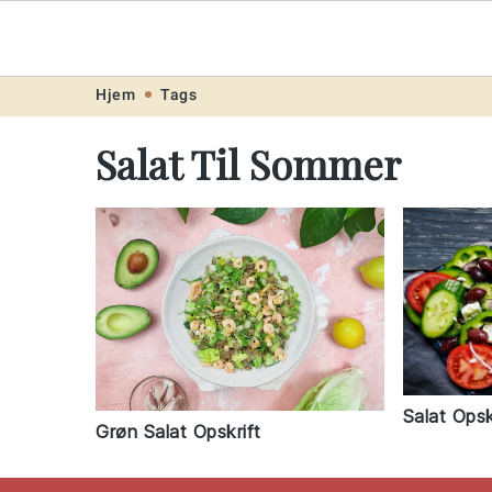
Opskrift
.ne
Skip
Skip
Skip
Skip
Hjem
Tags
to
to
to
to
Salat Til Sommer
primary
main
primary
footer
navigation
content
sidebar
Salat Opsk
Grøn Salat Opskrift