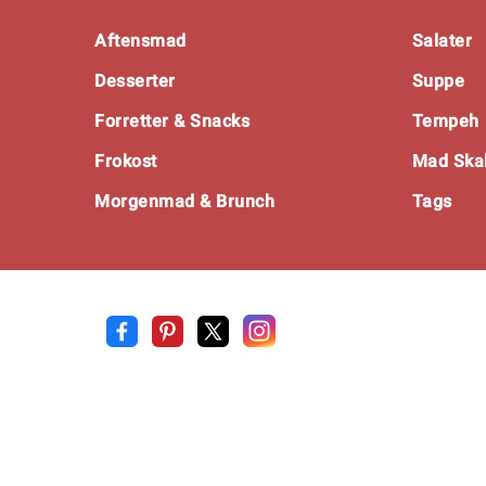
Footer
Aftensmad
Salater
Desserter
Suppe
Forretter & Snacks
Tempeh
Frokost
Mad Skal
Morgenmad & Brunch
Tags
Opskrift
.net