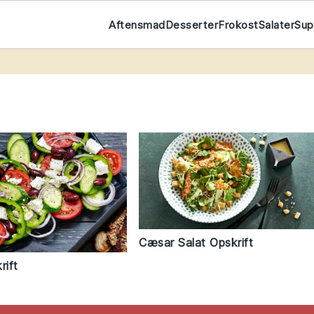
Aftensmad
Desserter
Frokost
Salater
Su
t
Cæsar Salat Opskrift
rift