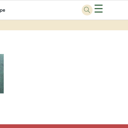
☰
ppe