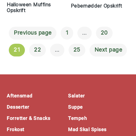
Halloween Muffins
Pebernødder Opskrift
Opskrift
Previous page
1
…
20
Navigation
Til Indlæg
21
22
…
25
Next page
Footer
Aftensmad
Salater
Desserter
Suppe
Forretter & Snacks
Tempeh
Frokost
Mad Skal Spises