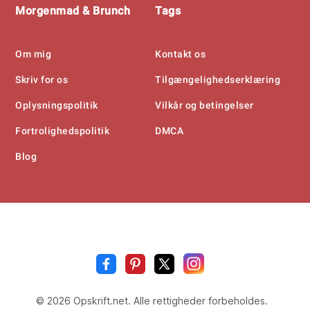
Morgenmad & Brunch
Tags
Om mig
Kontakt os
Skriv for os
Tilgængelighedserklæring
Oplysningspolitik
Vilkår og betingelser
Fortrolighedspolitik
DMCA
Blog
Opskrift
.n
© 2026 Opskrift.net. Alle rettigheder forbeholdes.