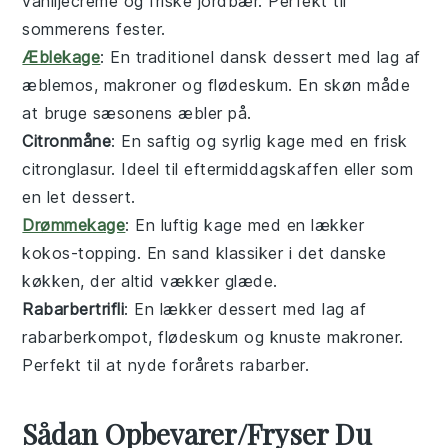
vaniljecreme og friske
jordbær
. Perfekt til
sommerens fester.
Æblekage
: En traditionel dansk
dessert
med lag af
æblemos, makroner og flødeskum. En skøn måde
at bruge sæsonens
æbler
på.
Citronmåne
: En saftig og syrlig
kage
med en frisk
citronglasur. Ideel til eftermiddagskaffen eller som
en let
dessert
.
Drømmekage
: En luftig
kage
med en lækker
kokos-topping. En sand klassiker i det danske
køkken, der altid vækker glæde.
Rabarbertrifli
: En lækker
dessert
med lag af
rabarberkompot, flødeskum og knuste makroner.
Perfekt til at nyde forårets
rabarber
.
Sådan Opbevarer/Fryser Du