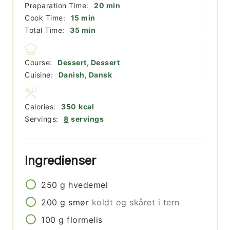
minutter
Preparation Time:
20
min
minutter
Cook Time:
15
min
minutter
Total Time:
35
min
Course:
Dessert, Dessert
Cuisine:
Danish, Dansk
Calories:
350
kcal
Servings:
8
servings
Ingredienser
250
g
hvedemel
200
g
smør
koldt og skåret i tern
100
g
flormelis