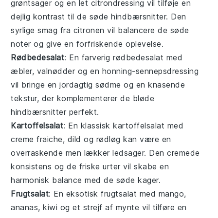
grøntsager
og en let
citrondressing
vil tilføje en
dejlig kontrast til de søde hindbærsnitter. Den
syrlige smag fra
citronen
vil balancere de søde
noter og give en forfriskende oplevelse.
Rødbedesalat
: En farverig
rødbedesalat
med
æbler
,
valnødder
og en
honning-sennepsdressing
vil bringe en jordagtig sødme og en knasende
tekstur, der komplementerer de bløde
hindbærsnitter perfekt.
Kartoffelsalat
: En klassisk
kartoffelsalat
med
creme fraiche
,
dild
og
rødløg
kan være en
overraskende men lækker ledsager. Den cremede
konsistens og de friske urter vil skabe en
harmonisk balance med de søde kager.
Frugtsalat
: En eksotisk
frugtsalat
med
mango
,
ananas
,
kiwi
og et strejf af
mynte
vil tilføre en