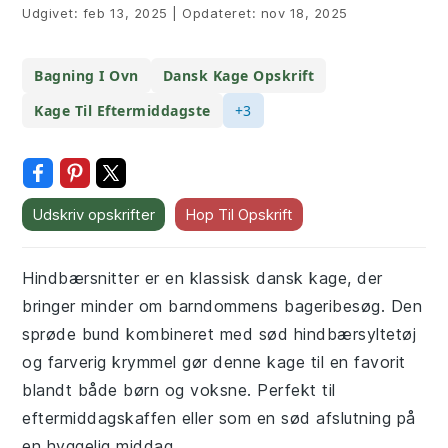
Udgivet:
feb 13, 2025
|
Opdateret:
nov 18, 2025
Bagning I Ovn
Dansk Kage Opskrift
Kage Til Eftermiddagste
+3
Udskriv opskrifter
Hop Til Opskrift
Hindbærsnitter er en klassisk dansk kage, der
bringer minder om barndommens bageribesøg. Den
sprøde bund kombineret med sød hindbærsyltetøj
og farverig krymmel gør denne kage til en favorit
blandt både børn og voksne. Perfekt til
eftermiddagskaffen eller som en sød afslutning på
en hyggelig middag.