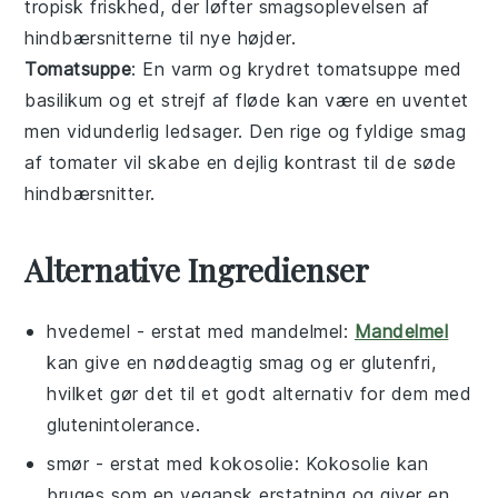
tropisk friskhed, der løfter smagsoplevelsen af
hindbærsnitterne til nye højder.
Tomatsuppe
: En varm og krydret
tomatsuppe
med
basilikum
og et strejf af
fløde
kan være en uventet
men vidunderlig ledsager. Den rige og fyldige smag
af
tomater
vil skabe en dejlig kontrast til de søde
hindbærsnitter.
Alternative Ingredienser
hvedemel
- erstat med
mandelmel
:
Mandelmel
kan give en nøddeagtig smag og er glutenfri,
hvilket gør det til et godt alternativ for dem med
glutenintolerance.
smør
- erstat med
kokosolie
: Kokosolie kan
bruges som en vegansk erstatning og giver en