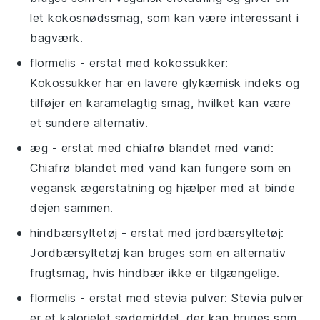
let kokosnødssmag, som kan være interessant i
bagværk.
flormelis
- erstat med
kokossukker
:
Kokossukker har en lavere glykæmisk indeks og
tilføjer en karamelagtig smag, hvilket kan være
et sundere alternativ.
æg
- erstat med
chiafrø blandet med vand
:
Chiafrø blandet med vand kan fungere som en
vegansk ægerstatning og hjælper med at binde
dejen sammen.
hindbærsyltetøj
- erstat med
jordbærsyltetøj
:
Jordbærsyltetøj kan bruges som en alternativ
frugtsmag, hvis hindbær ikke er tilgængelige.
flormelis
- erstat med
stevia pulver
: Stevia pulver
er et kalorielet sødemiddel, der kan bruges som