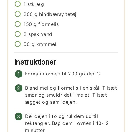
1
stk
æg
200
g
hindbærsyltetøj
150
g
flormelis
2
spsk
vand
50
g
krymmel
Instruktioner
Forvarm ovnen til 200 grader C.
Bland mel og flormelis i en skål. Tilsæt
smør og smuldr det i melet. Tilsæt
ægget og saml dejen.
Del dejen i to og rul dem ud til
rektangler. Bag dem i ovnen i 10-12
minutter.