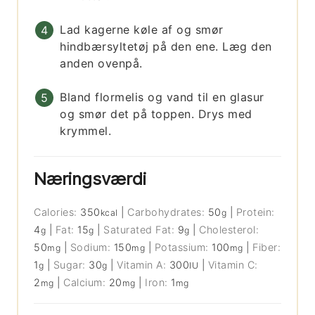
Lad kagerne køle af og smør
hindbærsyltetøj på den ene. Læg den
anden ovenpå.
Bland flormelis og vand til en glasur
og smør det på toppen. Drys med
krymmel.
Næringsværdi
Calories:
350
|
Carbohydrates:
50
|
Protein:
kcal
g
4
|
Fat:
15
|
Saturated Fat:
9
|
Cholesterol:
g
g
g
50
|
Sodium:
150
|
Potassium:
100
|
Fiber:
mg
mg
mg
1
|
Sugar:
30
|
Vitamin A:
300
|
Vitamin C:
g
g
IU
2
|
Calcium:
20
|
Iron:
1
mg
mg
mg