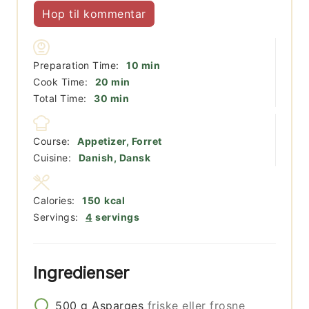
Hop til kommentar
minutter
Preparation Time:
10
min
minutter
Cook Time:
20
min
minutter
Total Time:
30
min
Course:
Appetizer, Forret
Cuisine:
Danish, Dansk
Calories:
150
kcal
Servings:
4
servings
Ingredienser
500
g
Asparges
friske eller frosne