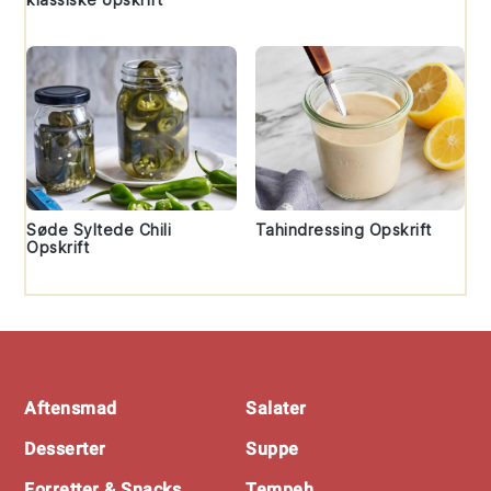
Søde Syltede Chili
Tahindressing Opskrift
Opskrift
Footer
Aftensmad
Salater
Desserter
Suppe
Forretter & Snacks
Tempeh