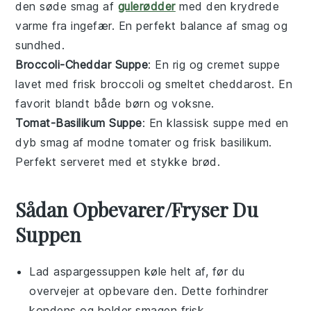
den søde smag af
gulerødder
med den krydrede
varme fra
ingefær
. En perfekt balance af smag og
sundhed.
Broccoli-Cheddar Suppe
: En rig og cremet
suppe
lavet med frisk
broccoli
og smeltet
cheddarost
. En
favorit blandt både børn og voksne.
Tomat-Basilikum Suppe
: En klassisk
suppe
med en
dyb smag af
modne tomater
og frisk
basilikum
.
Perfekt serveret med et stykke
brød
.
Sådan Opbevarer/Fryser Du
Suppen
Lad
aspargessuppen
køle helt af, før du
overvejer at opbevare den. Dette forhindrer
kondens og holder smagen frisk.