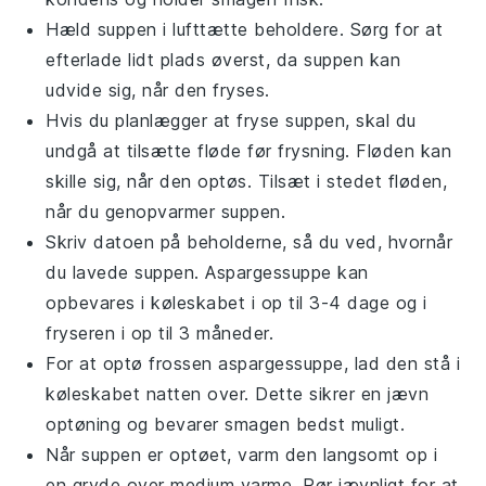
Hæld suppen i lufttætte beholdere. Sørg for at
efterlade lidt plads øverst, da suppen kan
udvide sig, når den fryses.
Hvis du planlægger at fryse suppen, skal du
undgå at tilsætte
fløde
før frysning. Fløden kan
skille sig, når den optøs. Tilsæt i stedet fløden,
når du genopvarmer suppen.
Skriv datoen på beholderne, så du ved, hvornår
du lavede suppen.
Aspargessuppe
kan
opbevares i køleskabet i op til 3-4 dage og i
fryseren i op til 3 måneder.
For at optø frossen
aspargessuppe
, lad den stå i
køleskabet natten over. Dette sikrer en jævn
optøning og bevarer smagen bedst muligt.
Når suppen er optøet, varm den langsomt op i
en gryde over medium varme. Rør jævnligt for at