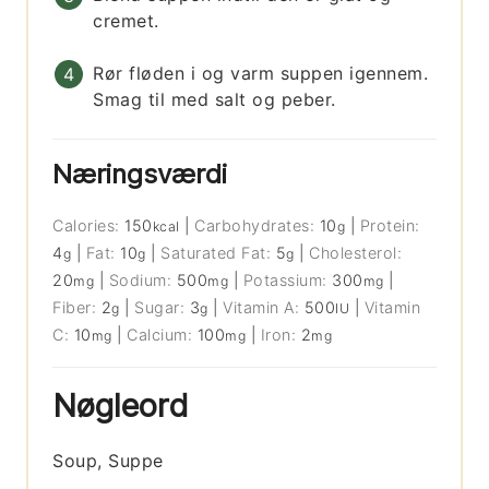
cremet.
Rør fløden i og varm suppen igennem.
Smag til med salt og peber.
Næringsværdi
Calories:
150
|
Carbohydrates:
10
|
Protein:
kcal
g
4
|
Fat:
10
|
Saturated Fat:
5
|
Cholesterol:
g
g
g
20
|
Sodium:
500
|
Potassium:
300
|
mg
mg
mg
Fiber:
2
|
Sugar:
3
|
Vitamin A:
500
|
Vitamin
g
g
IU
C:
10
|
Calcium:
100
|
Iron:
2
mg
mg
mg
Nøgleord
Soup, Suppe