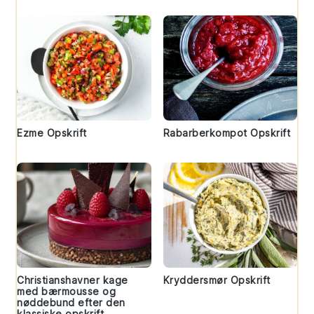
Ezme Opskrift
Rabarberkompot Opskrift
Christianshavner kage
Kryddersmør Opskrift
med bærmousse og
nøddebund efter den
klassiske opskrift