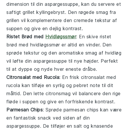
dimension til din
aspargessuppe
, kan du servere et
saftigt
grillet kyllingebryst
. Den røgede smag fra
grillen vil komplementere den cremede tekstur af
suppen
og give en dejlig kontrast.
Ristet Brød med
Hvidløgssmør
: En skive
ristet
brød
med
hvidløgssmør
er altid en vinder. Den
sprøde tekstur og den aromatiske smag af
hvidløg
vil løfte din
aspargessuppe
til nye højder. Perfekt
til at dyppe og nyde hver eneste dråbe.
Citronsalat med Rucola
: En frisk
citronsalat
med
rucola
kan tilføje en syrlig og pebret note til dit
måltid. Den lette
citronsmag
vil balancere den rige
fløde
i
suppen
og give en forfriskende kontrast.
Parmesan Chips
: Sprøde
parmesan chips
kan være
en fantastisk
snack
ved siden af din
aspargessuppe
. De tilføjer en salt og knasende