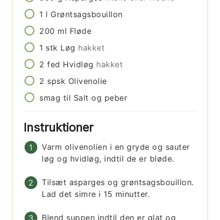
1
l
Grøntsagsbouillon
200
ml
Fløde
1
stk
Løg
hakket
2
fed
Hvidløg
hakket
2
spsk
Olivenolie
smag til
Salt og peber
Instruktioner
Varm olivenolien i en gryde og sauter
løg og hvidløg, indtil de er bløde.
Tilsæt asparges og grøntsagsbouillon.
Lad det simre i 15 minutter.
Blend suppen indtil den er glat og