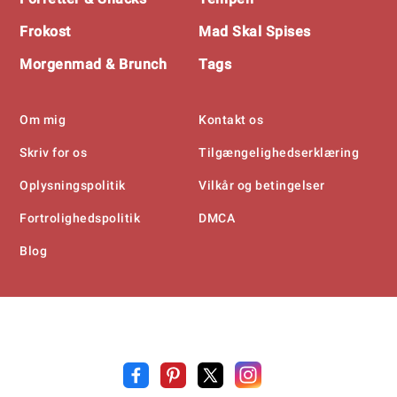
Frokost
Mad Skal Spises
Morgenmad & Brunch
Tags
Om mig
Kontakt os
Skriv for os
Tilgængelighedserklæring
Oplysningspolitik
Vilkår og betingelser
Fortrolighedspolitik
DMCA
Blog
Opskrift
.n