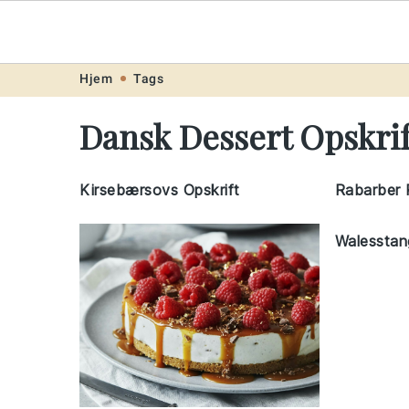
Opskrift
.ne
Skip
Skip
Skip
Skip
Hjem
Tags
to
to
to
to
Dansk Dessert Opskrif
primary
main
primary
footer
navigation
content
sidebar
Kirsebærsovs Opskrift
Rabarber 
Walesstan