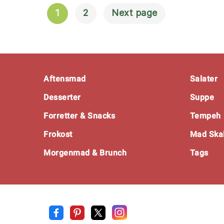
1
2
Next page
Navigation
Til
Indlæg
Footer
Aftensmad
Salater
Desserter
Suppe
Forretter & Snacks
Tempeh
Frokost
Mad Skal
Morgenmad & Brunch
Tags