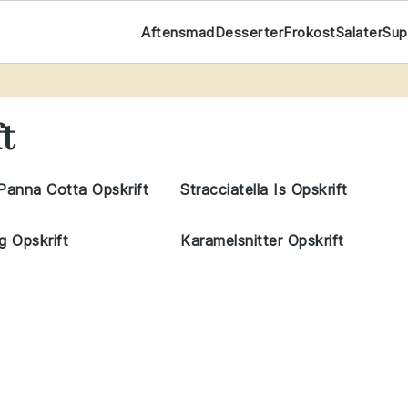
Aftensmad
Desserter
Frokost
Salater
Su
t
t
Panna Cotta Opskrift
Stracciatella Is Opskrift
g Opskrift
Karamelsnitter Opskrift