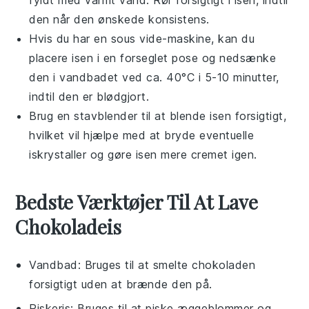
fyldt med varmt vand. Rør forsigtigt i isen, indtil
den når den ønskede konsistens.
Hvis du har en sous vide-maskine, kan du
placere isen i en forseglet pose og nedsænke
den i vandbadet ved ca. 40°C i 5-10 minutter,
indtil den er blødgjort.
Brug en stavblender til at blende isen forsigtigt,
hvilket vil hjælpe med at bryde eventuelle
iskrystaller og gøre isen mere cremet igen.
Bedste Værktøjer Til At Lave
Chokoladeis
Vandbad
: Bruges til at smelte chokoladen
forsigtigt uden at brænde den på.
Piskeris
: Bruges til at piske æggeblommer og