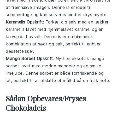
lavet med friske
jordbær
og en smule citronsaft for
at fremhæve smagen. Denne is er ideel til
sommerdage og kan serveres med et drys
mynte
.
Karamelis Opskrift
: Forkæl dig selv med en lækker
karamelis
lavet med hjemmelavet
karamel
og en
knivspids havsalt. Denne is er en himmelsk
kombination af sødt og salt, perfekt til enhver
dessertelsker.
Mango Sorbet Opskrift
: Nyd en eksotisk
mango
sorbet
lavet med modne
mangoer
og en smule
limejuice. Denne sorbet er både forfriskende og
let, perfekt til at afslutte et måltid på en frisk note.
Sådan Opbevares/Fryses
Chokoladeis