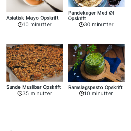
Pandekager Med Øl
Asiatisk Mayo Opskrift
Opskrift
10 minutter
30 minutter
Sunde Muslibar Opskrift
Ramsløgspesto Opskrift
35 minutter
10 minutter
Reader
Interactions