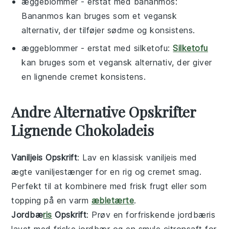
æggeblommer
- erstat med
bananmos
:
Bananmos kan bruges som et vegansk
alternativ, der tilføjer sødme og konsistens.
æggeblommer
- erstat med
silketofu
:
Silketofu
kan bruges som et vegansk alternativ, der giver
en lignende cremet konsistens.
Andre Alternative Opskrifter
Lignende Chokoladeis
Vaniljeis Opskrift
: Lav en klassisk
vaniljeis
med
ægte vaniljestænger for en rig og cremet smag.
Perfekt til at kombinere med frisk
frugt
eller som
topping på en varm
æbletærte
.
Jordbæ
ris
Opskrift
: Prøv en forfriskende
jordbæris