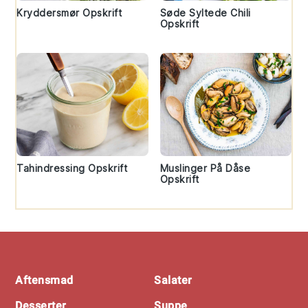
Kryddersmør Opskrift
Søde Syltede Chili
Opskrift
Tahindressing Opskrift
Muslinger På Dåse
Opskrift
Footer
Aftensmad
Salater
Desserter
Suppe