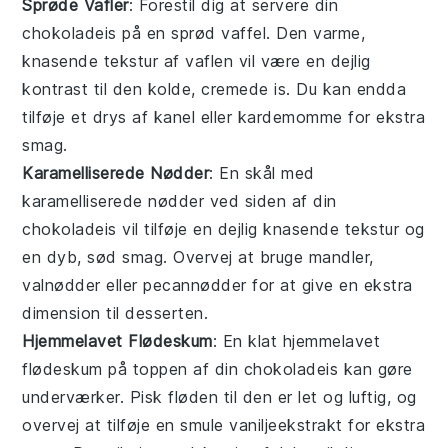
Sprøde Vafler
: Forestil dig at servere din
chokoladeis
på en sprød
vaffel
. Den varme,
knasende tekstur af vaflen vil være en dejlig
kontrast til den kolde, cremede is. Du kan endda
tilføje et drys af
kanel
eller
kardemomme
for ekstra
smag.
Karamelliserede Nødder
: En skål med
karamelliserede nødder
ved siden af din
chokoladeis
vil tilføje en dejlig knasende tekstur og
en dyb, sød smag. Overvej at bruge
mandler
,
valnødder
eller
pecannødder
for at give en ekstra
dimension til desserten.
Hjemmelavet Flødeskum
: En klat
hjemmelavet
flødeskum
på toppen af din
chokoladeis
kan gøre
underværker. Pisk fløden til den er let og luftig, og
overvej at tilføje en smule
vaniljeekstrakt
for ekstra