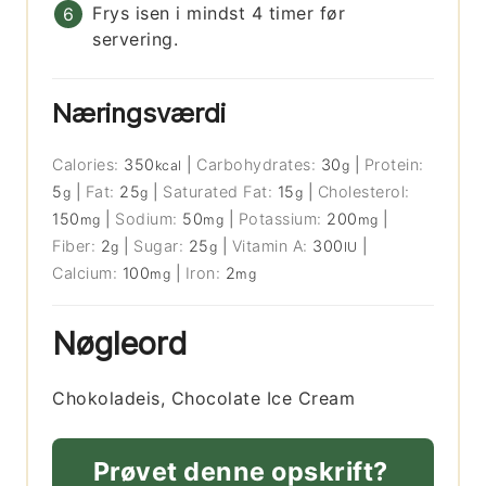
Frys isen i mindst 4 timer før
servering.
Næringsværdi
Calories:
350
|
Carbohydrates:
30
|
Protein:
kcal
g
5
|
Fat:
25
|
Saturated Fat:
15
|
Cholesterol:
g
g
g
150
|
Sodium:
50
|
Potassium:
200
|
mg
mg
mg
Fiber:
2
|
Sugar:
25
|
Vitamin A:
300
|
g
g
IU
Calcium:
100
|
Iron:
2
mg
mg
Nøgleord
Chokoladeis, Chocolate Ice Cream
Prøvet denne opskrift?