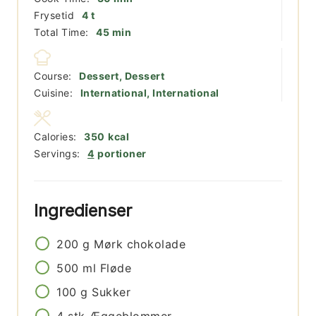
timer
Frysetid
4
t
minutter
Total Time:
45
min
Course:
Dessert, Dessert
Cuisine:
International, International
Calories:
350
kcal
Servings:
4
portioner
Ingredienser
200
g
Mørk chokolade
500
ml
Fløde
100
g
Sukker