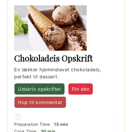
Chokoladeis Opskrift
En lækker hjemmelavet chokoladeis,
perfekt til dessert.
Udskriv opskrifter
Pin den
Hop til kommentar
minutter
Preparation Time:
15
min
minutter
Cook Time:
30
min