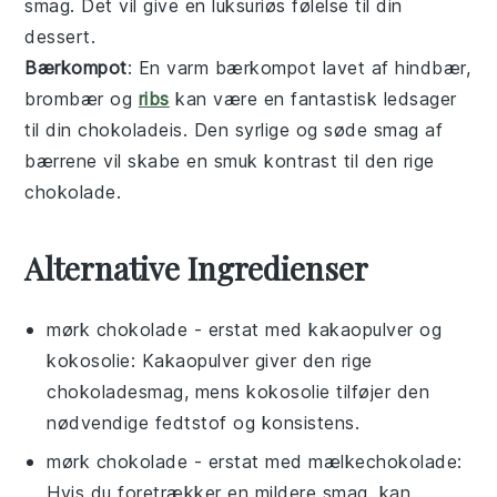
smag. Det vil give en luksuriøs følelse til din
dessert.
Bærkompot
: En varm
bærkompot
lavet af
hindbær
,
brombær
og
ribs
kan være en fantastisk ledsager
til din
chokoladeis
. Den syrlige og søde smag af
bærrene vil skabe en smuk kontrast til den rige
chokolade.
Alternative Ingredienser
mørk chokolade
- erstat med
kakaopulver og
kokosolie
: Kakaopulver giver den rige
chokoladesmag, mens kokosolie tilføjer den
nødvendige fedtstof og konsistens.
mørk chokolade
- erstat med
mælkechokolade
:
Hvis du foretrækker en mildere smag, kan