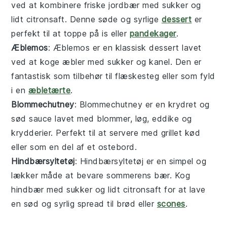
ved at kombinere friske jordbær med sukker og
lidt citronsaft. Denne søde og syrlige
dessert
er
perfekt til at toppe på
is
eller
pandekager
.
Æblemos
: Æblemos er en klassisk
dessert
lavet
ved at koge æbler med sukker og kanel. Den er
fantastisk som tilbehør til
flæskesteg
eller som fyld
i en
æbletærte
.
Blommechutney
: Blommechutney er en krydret og
sød
sauce
lavet med blommer, løg, eddike og
krydderier. Perfekt til at servere med
grillet kød
eller som en del af et
ostebord
.
Hindbærsyltetøj
: Hindbærsyltetøj er en simpel og
lækker måde at bevare sommerens
bær
. Kog
hindbær med sukker og lidt citronsaft for at lave
en sød og syrlig
spread
til
brød
eller
scones
.