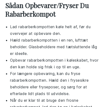
Sådan Opbevarer/Fryser Du
Rabarberkompot
Lad
rabarberkompotten
køle helt af, før du
overvejer at opbevare den.
Hæld
rabarberkompotten
i en ren, lufttæt
beholder. Glasbeholdere med tætsluttende låg
er ideelle.
Opbevar
rabarberkompotten
i køleskabet, hvor
den kan holde sig frisk i op til en uge.
For længere opbevaring, kan du fryse
rabarberkompotten
. Hæld den i frysesikre
beholdere eller fryseposer, og sørg for at
efterlade lidt plads til udvidelse.
Når du er klar til at bruge den frosne
rabarberkompot
, lad den tø op i køleskabet