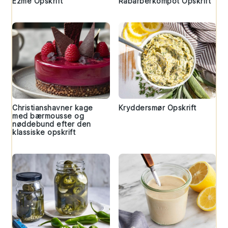
Ezme Opskrift
Rabarberkompot Opskrift
Christianshavner kage
Kryddersmør Opskrift
med bærmousse og
nøddebund efter den
klassiske opskrift