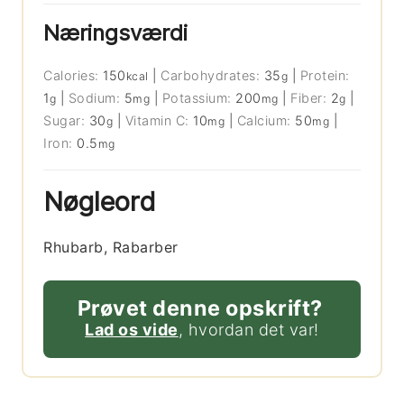
Næringsværdi
Calories:
150
|
Carbohydrates:
35
|
Protein:
kcal
g
1
|
Sodium:
5
|
Potassium:
200
|
Fiber:
2
|
g
mg
mg
g
Sugar:
30
|
Vitamin C:
10
|
Calcium:
50
|
g
mg
mg
Iron:
0.5
mg
Nøgleord
Rhubarb, Rabarber
Prøvet denne opskrift?
Lad os vide
, hvordan det var!