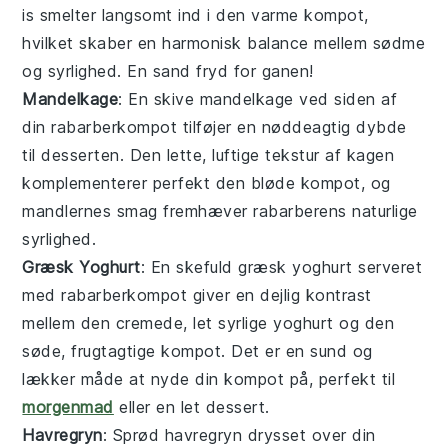
is smelter langsomt ind i den varme kompot,
hvilket skaber en harmonisk balance mellem sødme
og syrlighed. En sand fryd for ganen!
Mandelkage
: En skive
mandelkage
ved siden af
din
rabarberkompot
tilføjer en nøddeagtig dybde
til desserten. Den lette, luftige tekstur af kagen
komplementerer perfekt den bløde kompot, og
mandlernes smag fremhæver rabarberens naturlige
syrlighed.
Græsk Yoghurt
: En skefuld
græsk yoghurt
serveret
med
rabarberkompot
giver en dejlig kontrast
mellem den cremede, let syrlige yoghurt og den
søde, frugtagtige kompot. Det er en sund og
lækker måde at nyde din kompot på, perfekt til
morgenmad
eller en let dessert.
Havregryn
: Sprød
havregryn
drysset over din