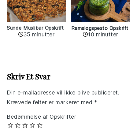
Sunde Muslibar Opskrift
Ramsløgspesto Opskrift
35 minutter
10 minutter
Reader
Interactions
Skriv Et Svar
Din e-mailadresse vil ikke blive publiceret.
Krævede felter er markeret med
*
Bedømmelse af Opskrifter