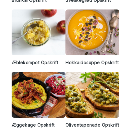
Brunkål Opskrift
Sveskegrød Opskrift
Æblekompot Opskrift
Hokkaidosuppe Opskrift
Æggekage Opskrift
Oliventapenade Opskrift