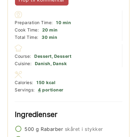
minutter
Preparation Time:
10
min
minutter
Cook Time:
20
min
minutter
Total Time:
30
min
Course:
Dessert, Dessert
Cuisine:
Danish, Dansk
Calories:
150
kcal
Servings:
4
portioner
Ingredienser
500
g
Rabarber
skåret i stykker