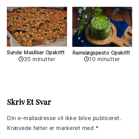
Sunde Muslibar Opskrift
Ramsløgspesto Opskrift
35 minutter
10 minutter
Reader
Interactions
Skriv Et Svar
Din e-mailadresse vil ikke blive publiceret.
Krævede felter er markeret med
*