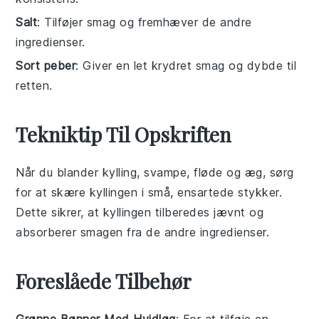
Salt
: Tilføjer smag og fremhæver de andre
ingredienser.
Sort peber
: Giver en let krydret smag og dybde til
retten.
Tekniktip Til Opskriften
Når du blander
kylling
,
svampe
,
fløde
og
æg
, sørg
for at skære
kyllingen
i små, ensartede stykker.
Dette sikrer, at
kyllingen
tilberedes jævnt og
absorberer smagen fra de andre ingredienser.
Foreslåede Tilbehør
Grønne Bønner Med Hvidløg
: For at tilføje en