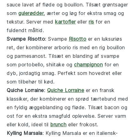
sauce
lavet af
fløde
og
bouillon
. Tilsæt
grøntsager
som
gulerødder
,
ærter
og
løg
for ekstra smag og
tekstur. Server med
kartofler
eller
ris
for en
fuldendt måltid.
Svampe Risotto
: Svampe
Risotto
er en luksuriøs
ret, der kombinerer
arborio ris
med en rig
bouillon
og
parmesanost
. Tilsæt en blanding af
svampe
som
portobello
,
shiitake
og
champignon
for en
dyb, jordagtig smag. Perfekt som hovedret eller
som tilbehør til
kød
.
Quiche Lorraine
:
Quiche Lorraine
er en fransk
klassiker, der kombinerer en sprød
tærtebund
med
en fyldig
æggeblanding
og
fløde
. Tilsæt
bacon
og
ost
for en ekstra smagfuld oplevelse. Server varm
eller kold, ideel til
brunch
eller frokost.
Kylling Marsala
: Kylling Marsala er en italiensk-