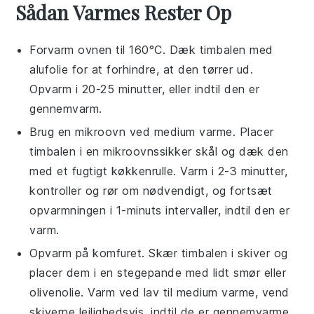
Sådan Varmes Rester Op
Forvarm ovnen til 160°C. Dæk
timbalen
med
alufolie
for at forhindre, at den tørrer ud.
Opvarm i 20-25 minutter, eller indtil den er
gennemvarm.
Brug en
mikroovn
ved medium varme. Placer
timbalen
i en mikroovnssikker skål og dæk den
med et fugtigt
køkkenrulle
. Varm i 2-3 minutter,
kontroller og rør om nødvendigt, og fortsæt
opvarmningen i 1-minuts intervaller, indtil den er
varm.
Opvarm på
komfuret
. Skær
timbalen
i skiver og
placer dem i en
stegepande
med lidt
smør
eller
olivenolie
. Varm ved lav til medium varme, vend
skiverne lejlighedsvis, indtil de er gennemvarme.