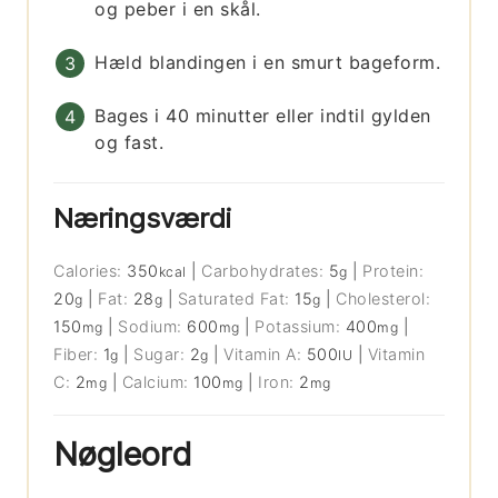
og peber i en skål.
Hæld blandingen i en smurt bageform.
Bages i 40 minutter eller indtil gylden
og fast.
Næringsværdi
Calories:
350
|
Carbohydrates:
5
|
Protein:
kcal
g
20
|
Fat:
28
|
Saturated Fat:
15
|
Cholesterol:
g
g
g
150
|
Sodium:
600
|
Potassium:
400
|
mg
mg
mg
Fiber:
1
|
Sugar:
2
|
Vitamin A:
500
|
Vitamin
g
g
IU
C:
2
|
Calcium:
100
|
Iron:
2
mg
mg
mg
Nøgleord