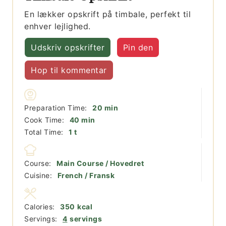
En lækker opskrift på timbale, perfekt til
enhver lejlighed.
Udskriv opskrifter
Pin den
Hop til kommentar
minutter
Preparation Time:
20
min
minutter
Cook Time:
40
min
time
Total Time:
1
t
Course:
Main Course / Hovedret
Cuisine:
French / Fransk
Calories:
350
kcal
Servings:
4
servings