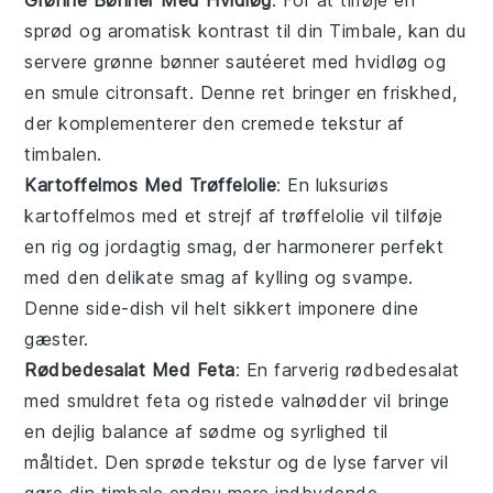
sprød og aromatisk kontrast til din
Timbale
, kan du
servere
grønne bønner
sautéeret med
hvidløg
og
en smule
citronsaft
. Denne ret bringer en friskhed,
der komplementerer den cremede tekstur af
timbalen
.
Kartoffelmos Med Trøffelolie
: En luksuriøs
kartoffelmos
med et strejf af
trøffelolie
vil tilføje
en rig og jordagtig smag, der harmonerer perfekt
med den delikate smag af
kylling
og
svampe
.
Denne side-dish vil helt sikkert imponere dine
gæster.
Rødbedesalat Med Feta
: En farverig
rødbedesalat
med smuldret
feta
og ristede
valnødder
vil bringe
en dejlig balance af sødme og syrlighed til
måltidet. Den sprøde tekstur og de lyse farver vil
gøre din
timbale
endnu mere indbydende.