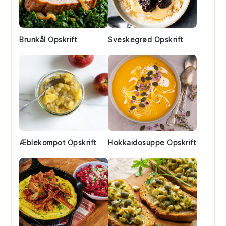
Brunkål Opskrift
Sveskegrød Opskrift
Æblekompot Opskrift
Hokkaidosuppe Opskrift