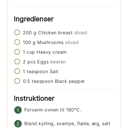
Ingredienser
200
g
Chicken breast
diced
100
g
Mushrooms
sliced
1
cup
Heavy cream
2
pcs
Eggs
beaten
1
teaspoon
Salt
0.5
teaspoon
Black pepper
Instruktioner
Forvarm ovnen til 180°C.
Bland kylling, svampe, fløde, æg, salt