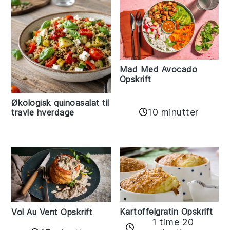
Mad Med Avocado
Opskrift
Økologisk quinoasalat til
10 minutter
travle hverdage
Kartoffelgratin Opskrift
Vol Au Vent Opskrift
1 time 20