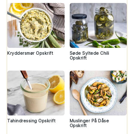
Kryddersmør Opskrift
Søde Syltede Chili
Opskrift
Tahindressing Opskrift
Muslinger På Dåse
Opskrift