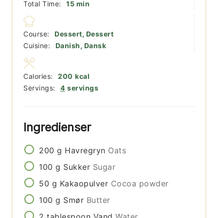
minutter
Total Time:
15
min
Course:
Dessert, Dessert
Cuisine:
Danish, Dansk
Calories:
200
kcal
Servings:
4
servings
Ingredienser
200
g
Havregryn
Oats
100
g
Sukker
Sugar
50
g
Kakaopulver
Cocoa powder
100
g
Smør
Butter
2
tablespoon
Vand
Water