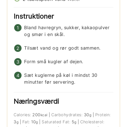
Instruktioner
Bland havregryn, sukker, kakaopulver
og smør i en skål.
Tilsæt vand og rør godt sammen.
Form små kugler af dejen.
Sæt kuglerne på køl i mindst 30
minutter før servering.
Næringsværdi
Calories:
200
|
Carbohydrates:
30
|
Protein:
kcal
g
3
|
Fat:
10
|
Saturated Fat:
5
|
Cholesterol:
g
g
g