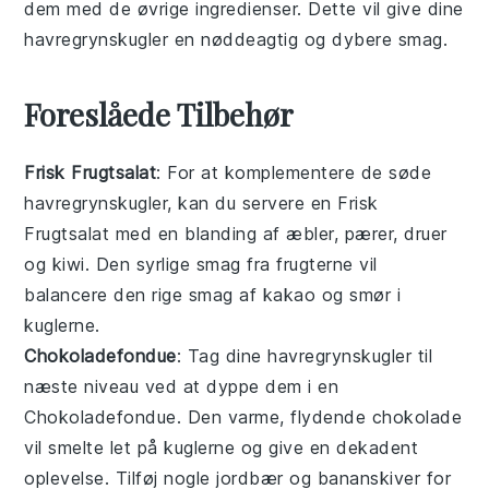
dem med de øvrige ingredienser. Dette vil give dine
havregrynskugler
en nøddeagtig og dybere smag.
Foreslåede Tilbehør
Frisk Frugtsalat
: For at komplementere de søde
havregrynskugler
, kan du servere en
Frisk
Frugtsalat
med en blanding af
æbler
,
pærer
,
druer
og
kiwi
. Den syrlige smag fra frugterne vil
balancere den rige smag af
kakao
og
smør
i
kuglerne.
Chokoladefondue
: Tag dine
havregrynskugler
til
næste niveau ved at dyppe dem i en
Chokoladefondue
. Den varme, flydende
chokolade
vil smelte let på kuglerne og give en dekadent
oplevelse. Tilføj nogle
jordbær
og
bananskiver
for