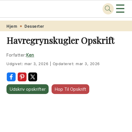
☰
Opskrift
.net
Skip
Skip
Skip
Skip
Hjem
Desserter
to
to
to
to
Havregrynskugler Opskrift
primary
main
primary
footer
navigation
content
sidebar
Forfatter:
Ken
Udgivet:
mar 3, 2026
|
Opdateret:
mar 3, 2026
Udskriv opskrifter
Hop Til Opskrift