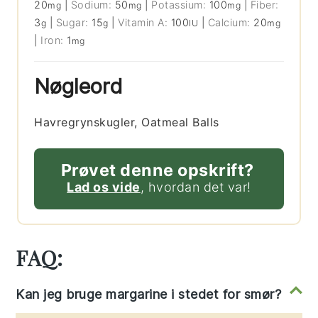
20
|
Sodium:
50
|
Potassium:
100
|
Fiber:
mg
mg
mg
3
|
Sugar:
15
|
Vitamin A:
100
|
Calcium:
20
g
g
IU
mg
|
Iron:
1
mg
Nøgleord
Havregrynskugler, Oatmeal Balls
Prøvet denne opskrift?
Lad os vide
, hvordan det var!
FAQ:
Kan jeg bruge margarine i stedet for smør?