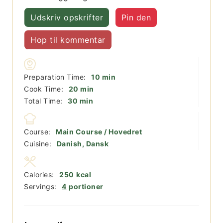
Udskriv opskrifter
Pin den
Hop til kommentar
minutter
Preparation Time:
10
min
minutter
Cook Time:
20
min
minutter
Total Time:
30
min
Course:
Main Course / Hovedret
Cuisine:
Danish, Dansk
Calories:
250
kcal
Servings:
4
portioner