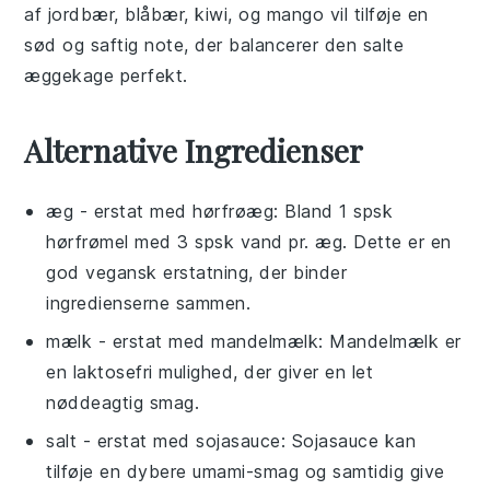
af
jordbær
,
blåbær
,
kiwi
, og
mango
vil tilføje en
sød og saftig note, der balancerer den salte
æggekage
perfekt.
Alternative Ingredienser
æg
- erstat med
hørfrøæg
: Bland 1 spsk
hørfrømel med 3 spsk vand pr. æg. Dette er en
god vegansk erstatning, der binder
ingredienserne sammen.
mælk
- erstat med
mandelmælk
: Mandelmælk er
en laktosefri mulighed, der giver en let
nøddeagtig smag.
salt
- erstat med
sojasauce
: Sojasauce kan
tilføje en dybere umami-smag og samtidig give