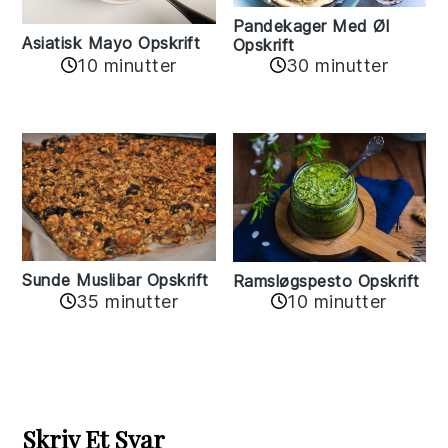
Pandekager Med Øl
Asiatisk Mayo Opskrift
Opskrift
10 minutter
30 minutter
Sunde Muslibar Opskrift
Ramsløgspesto Opskrift
35 minutter
10 minutter
Reader
Interactions
Skriv Et Svar