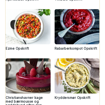
Ezme Opskrift
Rabarberkompot Opskrift
Christianshavner kage
Kryddersmør Opskrift
med bærmousse og