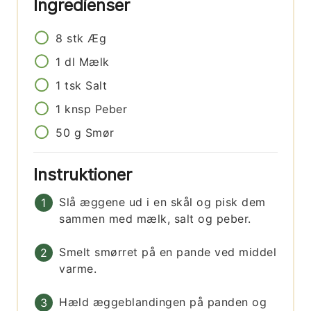
Ingredienser
8
stk
Æg
1
dl
Mælk
1
tsk
Salt
1
knsp
Peber
50
g
Smør
Instruktioner
Slå æggene ud i en skål og pisk dem
sammen med mælk, salt og peber.
Smelt smørret på en pande ved middel
varme.
Hæld æggeblandingen på panden og