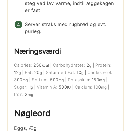
steg ved lav varme, indtil æggekagen
er fast.
Server straks med rugbrød og evt.
purløg.
Næringsværdi
Calories:
250
|
Carbohydrates:
2
|
Protein:
kcal
g
12
|
Fat:
20
|
Saturated Fat:
10
|
Cholesterol:
g
g
g
300
|
Sodium:
500
|
Potassium:
150
|
mg
mg
mg
Sugar:
1
|
Vitamin A:
500
|
Calcium:
100
|
g
IU
mg
Iron:
2
mg
Nøgleord
Eggs, Æg