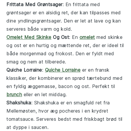
Frittata Med Grøntsager
: En frittata med
grøntsager er en alsidig ret, der kan tilpasses med
dine yndlingsgrøntsager. Den er let at lave og kan
serveres både varm og kold.
Omelet Med Skinke
Og Ost
: En
omelet
med skinke
og ost er en hurtig og mættende ret, der er ideel til
både morgenmad og frokost. Den er fyldt med
smag og nem at tilberede.
Quiche Lorraine
:
Quiche Lorraine
er en fransk
klassiker, der kombinerer en sprød tærtebund med
en fyldig æggemasse, bacon og ost. Perfekt til
brunch
eller en let middag.
Shakshuka
: Shakshuka er en smagfuld ret fra
Mellemøsten, hvor æg pocheres i en krydret
tomatsauce. Serveres bedst med friskbagt brød til
at dyppe i saucen.