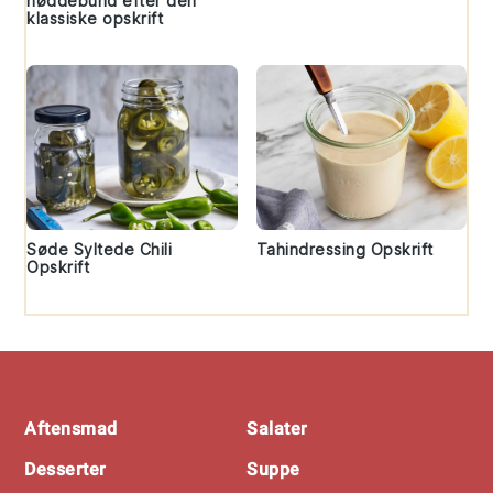
nøddebund efter den
klassiske opskrift
Søde Syltede Chili
Tahindressing Opskrift
Opskrift
Footer
Aftensmad
Salater
Desserter
Suppe