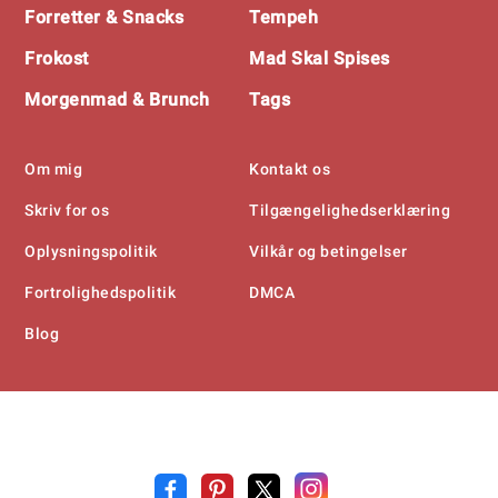
Forretter & Snacks
Tempeh
Frokost
Mad Skal Spises
Morgenmad & Brunch
Tags
Om mig
Kontakt os
Skriv for os
Tilgængelighedserklæring
Oplysningspolitik
Vilkår og betingelser
Fortrolighedspolitik
DMCA
Blog
Opskrift
.n