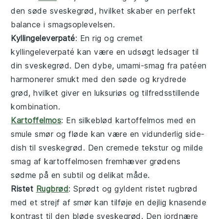
den søde
sveskegrød
, hvilket skaber en perfekt
balance i smagsoplevelsen.
Kyllingeleverpaté
: En rig og cremet
kyllingeleverpaté
kan være en udsøgt ledsager til
din
sveskegrød
. Den dybe, umami-smag fra patéen
harmonerer smukt med den søde og krydrede
grød, hvilket giver en luksuriøs og tilfredsstillende
kombination.
Kartoffelmos
: En silkeblød
kartoffelmos
med en
smule
smør
og
fløde
kan være en vidunderlig side-
dish til
sveskegrød
. Den cremede tekstur og milde
smag af kartoffelmosen fremhæver grødens
sødme på en subtil og delikat måde.
Ristet
Rugbrød
: Sprødt og gyldent
ristet rugbrød
med et strejf af
smør
kan tilføje en dejlig knasende
kontrast til den bløde
sveskegrød
. Den jordnære