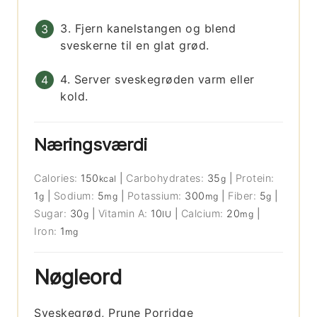
3. Fjern kanelstangen og blend
sveskerne til en glat grød.
4. Server sveskegrøden varm eller
kold.
Næringsværdi
Calories:
150
|
Carbohydrates:
35
|
Protein:
kcal
g
1
|
Sodium:
5
|
Potassium:
300
|
Fiber:
5
|
g
mg
mg
g
Sugar:
30
|
Vitamin A:
10
|
Calcium:
20
|
g
IU
mg
Iron:
1
mg
Nøgleord
Sveskegrød, Prune Porridge