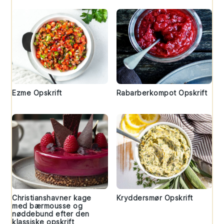
Ezme Opskrift
Rabarberkompot Opskrift
Christianshavner kage
Kryddersmør Opskrift
med bærmousse og
nøddebund efter den
klassiske opskrift