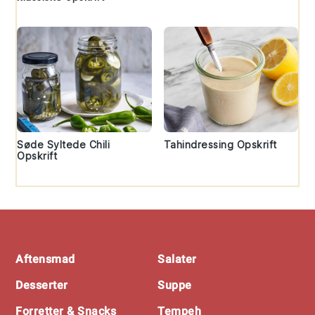
Søde Syltede Chili
Tahindressing Opskrift
Opskrift
Footer
Aftensmad
Salater
Desserter
Suppe
Forretter & Snacks
Tempeh