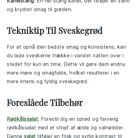
Kanelstang
: En hel stang kanel, der tilføjer en varm
og krydret smag til grøden.
Tekniktip Til Sveskegrød
For at opnå den bedste smag og konsistens, kan
du lade
sveskerne
trække i
vandet
natten over i
stedet for kun en time. Dette vil gøre dem endnu
mere møre og smagfulde, hvilket resulterer i en
mere intens og fyldig
sveskegrød
.
Foreslåede Tilbehør
Rødkålssalat
: Forestil dig en sprød og farverig
rødkålssalat
med et strejf af
æble
og
valnødder
.
Denne
salat
tilføjer en frisk og syrlig kontrast til