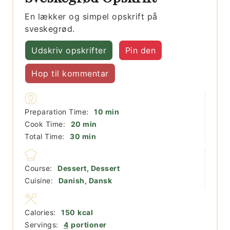
En lækker og simpel opskrift på
sveskegrød.
Udskriv opskrifter
Pin den
Hop til kommentar
minutter
Preparation Time:
10
min
minutter
Cook Time:
20
min
minutter
Total Time:
30
min
Course:
Dessert, Dessert
Cuisine:
Danish, Dansk
Calories:
150
kcal
Servings:
4
portioner