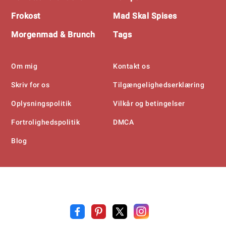
Frokost
Mad Skal Spises
Morgenmad & Brunch
Tags
Om mig
Kontakt os
Skriv for os
Tilgængelighedserklæring
Oplysningspolitik
Vilkår og betingelser
Fortrolighedspolitik
DMCA
Blog
Opskrift
.n