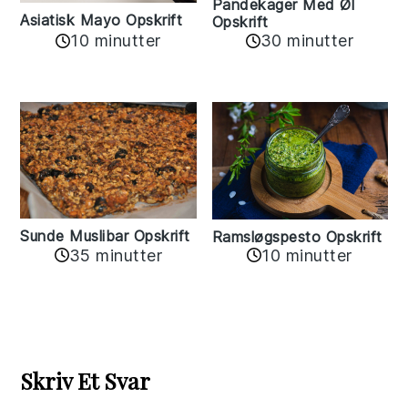
Pandekager Med Øl
Asiatisk Mayo Opskrift
Opskrift
10 minutter
30 minutter
Sunde Muslibar Opskrift
Ramsløgspesto Opskrift
35 minutter
10 minutter
Reader
Interactions
Skriv Et Svar