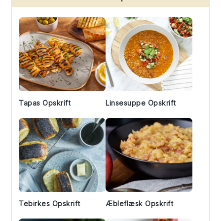
Sidebar
Tapas Opskrift
Linsesuppe Opskrift
Tebirkes Opskrift
Æbleflæsk Opskrift