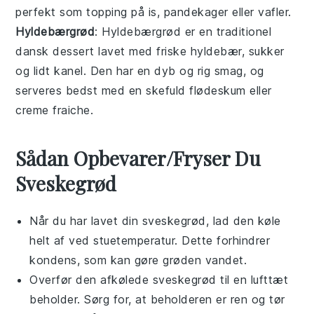
perfekt som topping på
is
,
pandekager
eller
vafler
.
Hyldebærgrød
: Hyldebærgrød er en traditionel
dansk
dessert
lavet med friske
hyldebær
, sukker
og lidt
kanel
. Den har en dyb og rig smag, og
serveres bedst med en skefuld
flødeskum
eller
creme fraiche
.
Sådan Opbevarer/Fryser Du
Sveskegrød
Når du har lavet din
sveskegrød
, lad den køle
helt af ved stuetemperatur. Dette forhindrer
kondens, som kan gøre grøden vandet.
Overfør den afkølede
sveskegrød
til en lufttæt
beholder. Sørg for, at beholderen er ren og tør