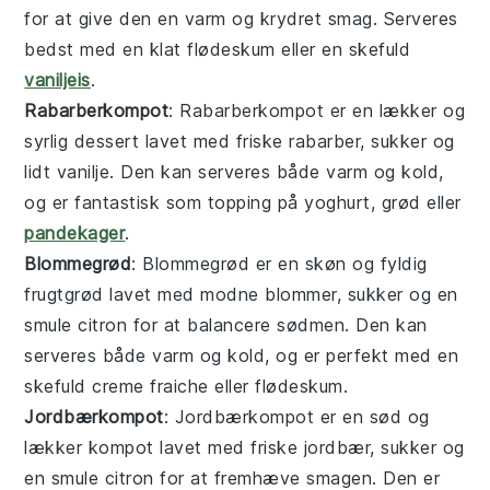
for at give den en varm og krydret smag. Serveres
bedst med en klat
flødeskum
eller en skefuld
vaniljeis
.
Rabarberkompot
: Rabarberkompot er en lækker og
syrlig
dessert
lavet med friske
rabarber
, sukker og
lidt
vanilje
. Den kan serveres både varm og kold,
og er fantastisk som topping på
yoghurt
,
grød
eller
pandekager
.
Blommegrød
: Blommegrød er en skøn og fyldig
frugtgrød
lavet med modne
blommer
, sukker og en
smule
citron
for at balancere sødmen. Den kan
serveres både varm og kold, og er perfekt med en
skefuld
creme fraiche
eller
flødeskum
.
Jordbærkompot
: Jordbærkompot er en sød og
lækker
kompot
lavet med friske
jordbær
, sukker og
en smule
citron
for at fremhæve smagen. Den er