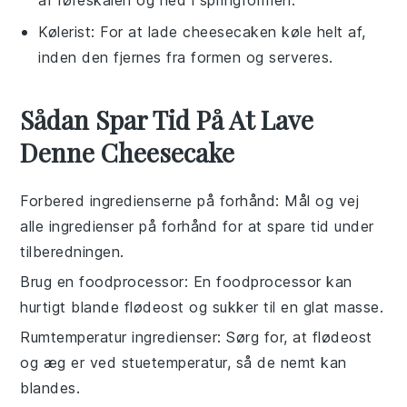
af røreskålen og ned i springformen.
Kølerist
: For at lade cheesecaken køle helt af,
inden den fjernes fra formen og serveres.
Sådan Spar Tid På At Lave
Denne Cheesecake
Forbered ingredienserne på forhånd
: Mål og vej
alle
ingredienser
på forhånd for at spare tid under
tilberedningen.
Brug en foodprocessor
: En
foodprocessor
kan
hurtigt blande
flødeost
og
sukker
til en glat masse.
Rumtemperatur ingredienser
: Sørg for, at
flødeost
og
æg
er ved
stuetemperatur
, så de nemt kan
blandes.