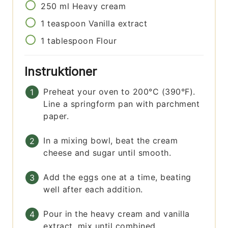
250
ml
Heavy cream
1
teaspoon
Vanilla extract
1
tablespoon
Flour
Instruktioner
Preheat your oven to 200°C (390°F).
Line a springform pan with parchment
paper.
In a mixing bowl, beat the cream
cheese and sugar until smooth.
Add the eggs one at a time, beating
well after each addition.
Pour in the heavy cream and vanilla
extract, mix until combined.