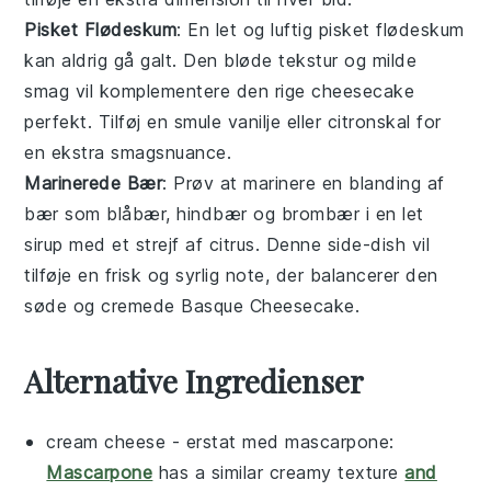
Pisket Flødeskum
: En let og luftig
pisket flødeskum
kan aldrig gå galt. Den bløde tekstur og milde
smag vil komplementere den rige
cheesecake
perfekt. Tilføj en smule
vanilje
eller
citronskal
for
en ekstra smagsnuance.
Marinerede Bær
: Prøv at marinere en blanding af
bær
som
blåbær
,
hindbær
og
brombær
i en let
sirup
med et strejf af
citrus
. Denne
side-dish
vil
tilføje en frisk og syrlig note, der balancerer den
søde og cremede
Basque Cheesecake
.
Alternative Ingredienser
cream cheese
- erstat med
mascarpone
:
Mascarpone
has a similar creamy texture
and