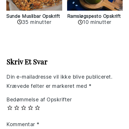
Sunde Muslibar Opskrift
Ramsløgspesto Opskrift
35 minutter
10 minutter
Reader
Interactions
Skriv Et Svar
Din e-mailadresse vil ikke blive publiceret.
Krævede felter er markeret med
*
Bedømmelse af Opskrifter
Kommentar
*