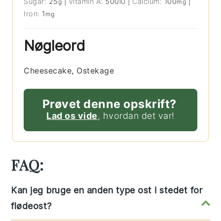
Sugar:
25
|
Vitamin A:
500
|
Calcium:
100
|
g
IU
mg
Iron:
1
mg
Nøgleord
Cheesecake, Ostekage
Prøvet denne opskrift?
Lad os vide
, hvordan det var!
FAQ:
Kan jeg bruge en anden type ost i stedet for
flødeost?