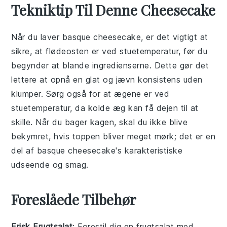
Tekniktip Til Denne Cheesecake
Når du laver
basque cheesecake
, er det vigtigt at
sikre, at
flødeosten
er ved stuetemperatur, før du
begynder at blande ingredienserne. Dette gør det
lettere at opnå en glat og jævn konsistens uden
klumper. Sørg også for at
æg
ene er ved
stuetemperatur, da kolde æg kan få dejen til at
skille. Når du bager kagen, skal du ikke blive
bekymret, hvis toppen bliver meget mørk; det er en
del af
basque cheesecake
's karakteristiske
udseende og smag.
Foreslåede Tilbehør
Frisk Frugtsalat
: Forestil dig en
frugtsalat
med