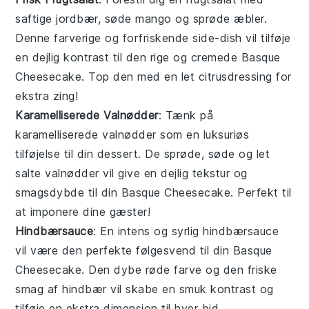
saftige
jordbær
, søde
mango
og sprøde
æbler
.
Denne farverige og forfriskende
side-dish
vil tilføje
en dejlig kontrast til den rige og cremede
Basque
Cheesecake
. Top den med en let
citrusdressing
for
ekstra zing!
Karamelliserede Valnødder
: Tænk på
karamelliserede valnødder
som en luksuriøs
tilføjelse til din
dessert
. De sprøde, søde og let
salte
valnødder
vil give en dejlig tekstur og
smagsdybde til din
Basque Cheesecake
. Perfekt til
at imponere dine gæster!
Hindbærsauce
: En intens og syrlig
hindbærsauce
vil være den perfekte følgesvend til din
Basque
Cheesecake
. Den dybe røde farve og den friske
smag af
hindbær
vil skabe en smuk kontrast og
tilføje en ekstra dimension til hver bid.