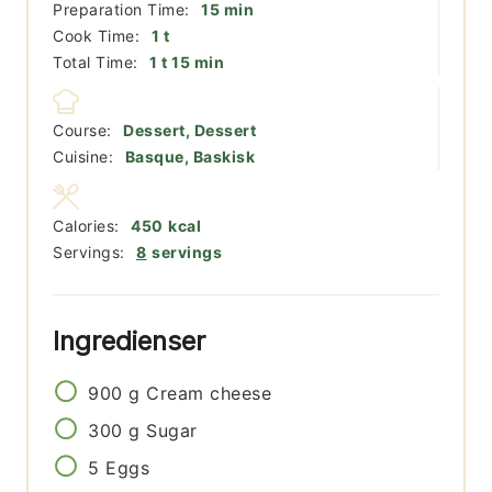
minutter
Preparation Time:
15
min
time
Cook Time:
1
t
time
minutter
Total Time:
1
t
15
min
Course:
Dessert, Dessert
Cuisine:
Basque, Baskisk
Calories:
450
kcal
Servings:
8
servings
Ingredienser
900
g
Cream cheese
300
g
Sugar
5
Eggs