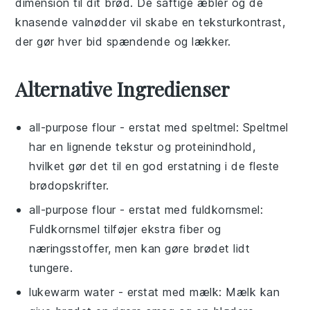
dimension til dit
brød
. De saftige
æbler
og de
knasende
valnødder
vil skabe en teksturkontrast,
der gør hver bid spændende og lækker.
Alternative Ingredienser
all-purpose flour
- erstat med
speltmel
: Speltmel
har en lignende tekstur og proteinindhold,
hvilket gør det til en god erstatning i de fleste
brødopskrifter.
all-purpose flour
- erstat med
fuldkornsmel
:
Fuldkornsmel tilføjer ekstra fiber og
næringsstoffer, men kan gøre brødet lidt
tungere.
lukewarm water
- erstat med
mælk
: Mælk kan