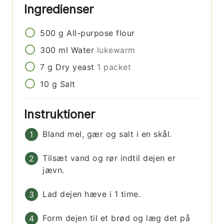
Ingredienser
500
g
All-purpose flour
300
ml
Water
lukewarm
7
g
Dry yeast
1 packet
10
g
Salt
Instruktioner
Bland mel, gær og salt i en skål.
Tilsæt vand og rør indtil dejen er
jævn.
Lad dejen hæve i 1 time.
Form dejen til et brød og læg det på