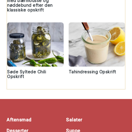
med bærmousse og
nøddebund efter den
klassiske opskrift
Søde Syltede Chili
Tahindressing Opskrift
Opskrift
Footer
Aftensmad
Salater
Desserter
Suppe