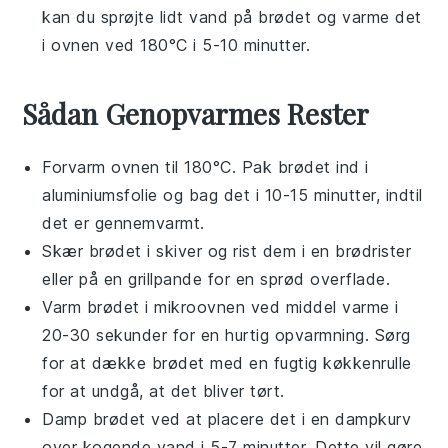
kan du sprøjte lidt vand på
brødet
og varme det
i ovnen ved 180°C i 5-10 minutter.
Sådan Genopvarmes Rester
Forvarm ovnen til 180°C. Pak
brødet
ind i
aluminiumsfolie
og bag det i 10-15 minutter, indtil
det er gennemvarmt.
Skær
brødet
i skiver og rist dem i en
brødrister
eller på en
grillpande
for en sprød overflade.
Varm
brødet
i
mikroovnen
ved middel varme i
20-30 sekunder for en hurtig opvarmning. Sørg
for at dække
brødet
med en fugtig
køkkenrulle
for at undgå, at det bliver tørt.
Damp
brødet
ved at placere det i en
dampkurv
over kogende vand i 5-7 minutter. Dette vil gøre