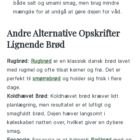
både salt og umami smag, men brug mindre
mængde for at undgå at gøre dejen for våd.
Andre Alternative Opskrifter
Lignende Brød
Rugbrød
:
Rugbrød
er en klassisk dansk
brød
lavet
med rugmel og ofte tilsat
kerner
og
frø
. Det er
perfekt til
smørrebrød
og holder sig frisk i flere
dage.
Koldhævet Brød
: Koldhævet brød kræver lidt
planlægning, men resultatet er et
luftigt
og
smagfuldt
brød. Dejen hæver langsomt i
køleskabet natten over, hvilket giver en dybere
smag.
Focaccia
: Focaccia er et italiensk
fladbrød
med en