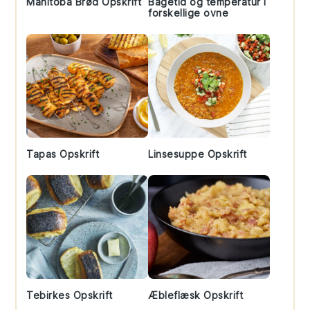
Manitoba Brød Opskrift
Bagetid og temperatur i
forskellige ovne
Tapas Opskrift
Linsesuppe Opskrift
Tebirkes Opskrift
Æbleflæsk Opskrift