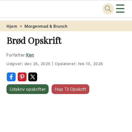
☰
Opskrift
.net
Skip
Skip
Skip
Skip
Hjem
Morgenmad & Brunch
to
to
to
to
Brød Opskrift
primary
main
primary
footer
navigation
content
sidebar
Forfatter:
Ken
Udgivet:
dec 26, 2025
|
Opdateret:
feb 10, 2026
Udskriv opskrifter
Hop Til Opskrift