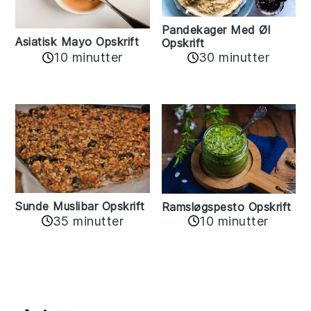
Pandekager Med Øl
Asiatisk Mayo Opskrift
Opskrift
10 minutter
30 minutter
Sunde Muslibar Opskrift
Ramsløgspesto Opskrift
35 minutter
10 minutter
Reader
Interactions