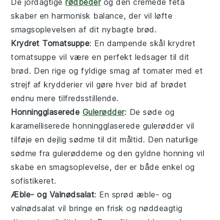
De jordagtige
rødbeder
og den cremede
feta
skaber en harmonisk balance, der vil løfte
smagsoplevelsen af dit nybagte brød.
Krydret Tomatsuppe
: En dampende skål
krydret
tomatsuppe
vil være en perfekt ledsager til dit
brød
. Den rige og fyldige smag af
tomater
med et
strejf af krydderier vil gøre hver bid af brødet
endnu mere tilfredsstillende.
Honningglaserede
Gulerødder
: De søde og
karamelliserede
honningglaserede gulerødder
vil
tilføje en dejlig sødme til dit måltid. Den naturlige
sødme fra
gulerødderne
og den gyldne
honning
vil
skabe en smagsoplevelse, der er både enkel og
sofistikeret.
Æble- og Valnødsalat
: En sprød
æble- og
valnødsalat
vil bringe en frisk og nøddeagtig