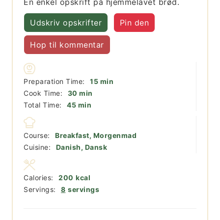
En enkel opskrift på hjemmelavet brød.
Udskriv opskrifter
Pin den
Hop til kommentar
minutter
Preparation Time:
15
min
minutter
Cook Time:
30
min
minutter
Total Time:
45
min
Course:
Breakfast, Morgenmad
Cuisine:
Danish, Dansk
Calories:
200
kcal
Servings:
8
servings