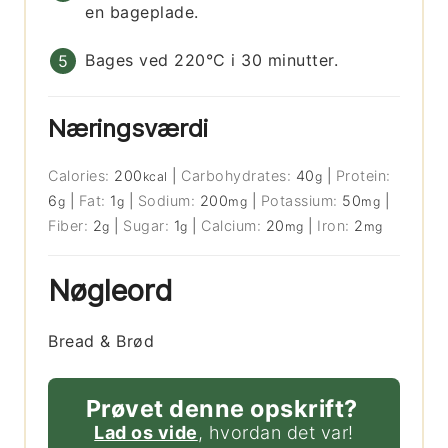
en bageplade.
Bages ved 220°C i 30 minutter.
Næringsværdi
Calories:
200
|
Carbohydrates:
40
|
Protein:
kcal
g
6
|
Fat:
1
|
Sodium:
200
|
Potassium:
50
|
g
g
mg
mg
Fiber:
2
|
Sugar:
1
|
Calcium:
20
|
Iron:
2
g
g
mg
mg
Nøgleord
Bread & Brød
Prøvet denne opskrift?
Lad os vide
, hvordan det var!