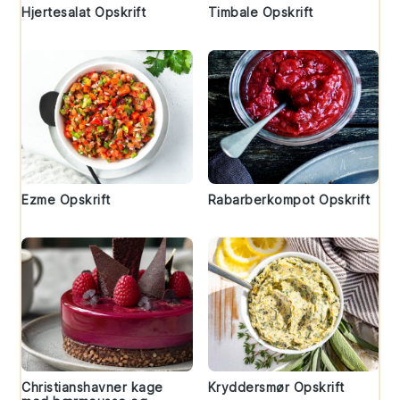
Hjertesalat Opskrift
Timbale Opskrift
Ezme Opskrift
Rabarberkompot Opskrift
Christianshavner kage
Kryddersmør Opskrift