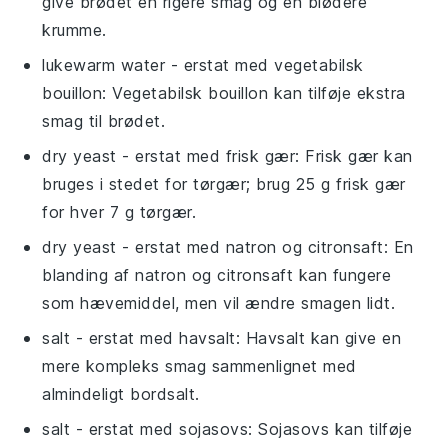
give brødet en rigere smag og en blødere
krumme.
lukewarm water
- erstat med
vegetabilsk
bouillon
: Vegetabilsk bouillon kan tilføje ekstra
smag til brødet.
dry yeast
- erstat med
frisk gær
: Frisk gær kan
bruges i stedet for tørgær; brug 25 g frisk gær
for hver 7 g tørgær.
dry yeast
- erstat med
natron og citronsaft
: En
blanding af natron og citronsaft kan fungere
som hævemiddel, men vil ændre smagen lidt.
salt
- erstat med
havsalt
: Havsalt kan give en
mere kompleks smag sammenlignet med
almindeligt bordsalt.
salt
- erstat med
sojasovs
: Sojasovs kan tilføje