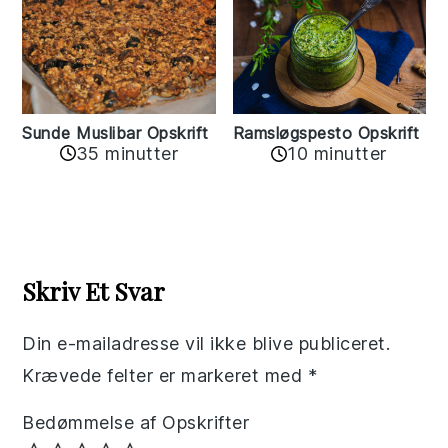
Sunde Muslibar Opskrift
Ramsløgspesto Opskrift
35 minutter
10 minutter
Reader
Interactions
Skriv Et Svar
Din e-mailadresse vil ikke blive publiceret.
Krævede felter er markeret med
*
Bedømmelse af Opskrifter