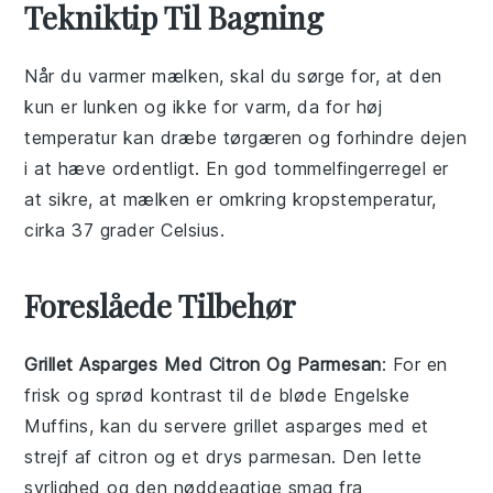
Tekniktip Til Bagning
Når du varmer
mælk
en, skal du sørge for, at den
kun er lunken og ikke for varm, da for høj
temperatur kan dræbe
tørgær
en og forhindre dejen
i at hæve ordentligt. En god tommelfingerregel er
at sikre, at
mælken
er omkring kropstemperatur,
cirka 37 grader Celsius.
Foreslåede Tilbehør
Grillet Asparges Med Citron Og Parmesan
: For en
frisk og sprød kontrast til de bløde
Engelske
Muffins
, kan du servere
grillet asparges
med et
strejf af
citron
og et drys
parmesan
. Den lette
syrlighed og den nøddeagtige smag fra