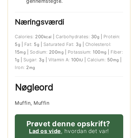
gennemstegte.
Næringsværdi
Calories:
200
|
Carbohydrates:
30
|
Protein:
kcal
g
5
|
Fat:
5
|
Saturated Fat:
3
|
Cholesterol:
g
g
g
15
|
Sodium:
200
|
Potassium:
100
|
Fiber:
mg
mg
mg
1
|
Sugar:
3
|
Vitamin A:
100
|
Calcium:
50
|
g
g
IU
mg
Iron:
2
mg
Nøgleord
Muffin, Muffin
Prøvet denne opskrift?
Lad os vide
, hvordan det var!