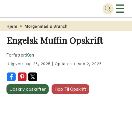
☰
Opskrift
.net
Skip
Skip
Skip
Skip
Hjem
Morgenmad & Brunch
to
to
to
to
Engelsk Muffin Opskrift
primary
main
primary
footer
navigation
content
sidebar
Forfatter:
Ken
Udgivet:
aug 26, 2025
|
Opdateret:
sep 2, 2025
Udskriv opskrifter
Hop Til Opskrift