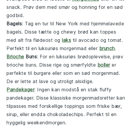
snack. Prøv dem med
smør
og
honning
for en sød
godbid.
Bagels
: Tag en tur til New York med hjemmelavede
bagels
. Disse tætte og chewy
brød
kan toppes
med alt fra
flødeost
og
laks
til
avocado
og
tomat
.
Perfekt til en luksuriøs morgenmad eller
brunch
.
Brioche
Buns
: For en luksuriøs
brød
oplevelse, prøv
brioche buns
. Disse rige og smørfyldte
boller
er
perfekte til
burgere
eller som en sød
morgenmad
.
De er lette at lave og utroligt alsidige.
Pandekager
: Ingen kan modstå en stak fluffy
pandekager
. Disse klassiske
morgenmadsretter
kan
tilpasses med forskellige toppings som
friske bær
,
sirup
, eller endda
chokoladechips
. Perfekt til en
hyggelig weekendmorgen.