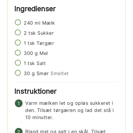
Ingredienser
240
ml
Mælk
2
tsk
Sukker
1
tsk
Tørgær
300
g
Mel
1
tsk
Salt
30
g
Smør
Smeltet
Instruktioner
Varm mælken let og opløs sukkeret i
den. Tilsæt tørgæren og lad det stå i
10 minutter.
Bland mel og salt i en skål. Tilsæt