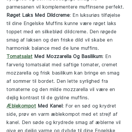
parmesanen
vil komplementere muffinsene perfekt.
Røget Laks Med Dildcreme
: En luksuriøs tilføjelse
til dine
Engelske Muffins
kunne være
røget laks
toppet med en silkeblød
dildcreme
. Den røgede
smag af
laksen
og den friske
dild
vil skabe en
harmonisk balance med de lune muffins.
Tomatsalat
Med Mozzarella Og Basilikum
: En
farverig
tomatsalat
med saftige
tomater
, cremet
mozzarella
og frisk
basilikum
kan bringe en smag
af sommer til bordet. Den lette syrlighed fra
tomaterne
og den milde
mozzarella
vil være en
dejlig kontrast til de gyldne muffins.
Æblekompot
Med Kanel
: For en sød og krydret
side, prøv en varm
æblekompot
med et strejf af
kanel
. Den søde og krydrede smag af
æblerne
vil
give en dejlig varme og dybde til dine
Engelske