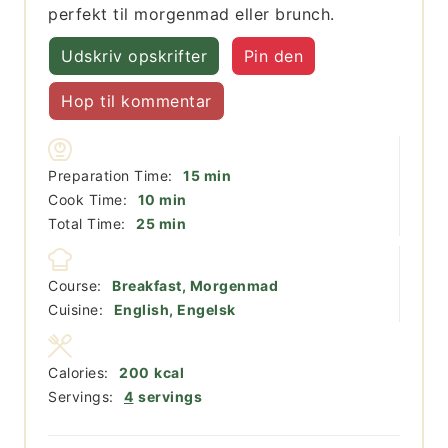
perfekt til morgenmad eller brunch.
Udskriv opskrifter
Pin den
Hop til kommentar
minutter
Preparation Time:
15
min
minutter
Cook Time:
10
min
minutter
Total Time:
25
min
Course:
Breakfast, Morgenmad
Cuisine:
English, Engelsk
Calories:
200
kcal
Servings:
4
servings