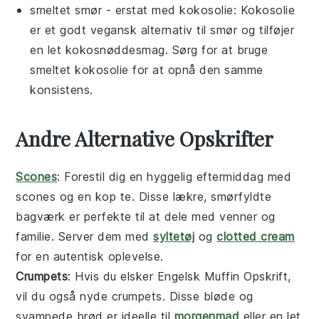
smeltet smør
- erstat med
kokosolie
: Kokosolie
er et godt vegansk alternativ til smør og tilføjer
en let kokosnøddesmag. Sørg for at bruge
smeltet kokosolie for at opnå den samme
konsistens.
Andre Alternative Opskrifter
Scones
: Forestil dig en hyggelig eftermiddag med
scones
og en kop te. Disse lækre, smørfyldte
bagværk
er perfekte til at dele med venner og
familie. Server dem med
syltetøj
og
clotted cream
for en autentisk oplevelse.
Crumpets
: Hvis du elsker
Engelsk Muffin Opskrift
,
vil du også nyde
crumpets
. Disse bløde og
svampede
brød
er ideelle til
morgenmad
eller en let