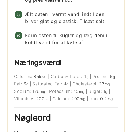
og pres væsken ud.
Ælt osten i varmt vand, indtil den
bliver glat og elastisk. Tilsæt salt.
Form osten til kugler og læg dem i
koldt vand for at køle af.
Næringsværdi
Calories:
85
|
Carbohydrates:
1
|
Protein:
6
|
kcal
g
g
Fat:
6
|
Saturated Fat:
4
|
Cholesterol:
22
|
g
g
mg
Sodium:
176
|
Potassium:
45
|
Sugar:
1
|
mg
mg
g
Vitamin A:
200
|
Calcium:
200
|
Iron:
0.2
IU
mg
mg
Nøgleord