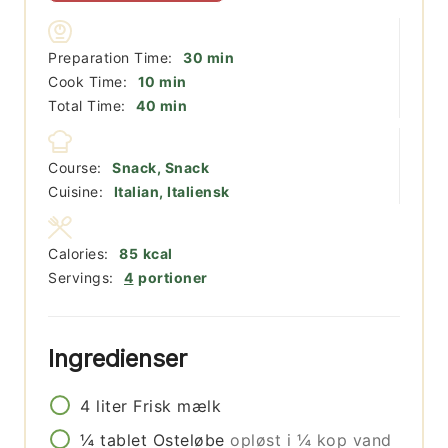
minutter
Preparation Time:
30
min
minutter
Cook Time:
10
min
minutter
Total Time:
40
min
Course:
Snack, Snack
Cuisine:
Italian, Italiensk
Calories:
85
kcal
Servings:
4
portioner
Ingredienser
4
liter
Frisk mælk
¼
tablet
Osteløbe
opløst i ¼ kop vand