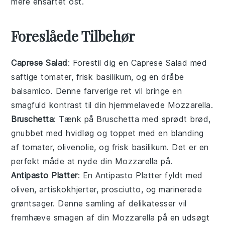
mere ensartet
ost
.
Foreslåede Tilbehør
Caprese Salad
: Forestil dig en
Caprese Salad
med
saftige
tomater
, frisk
basilikum
, og en dråbe
balsamico
. Denne farverige ret vil bringe en
smagfuld kontrast til din hjemmelavede
Mozzarella
.
Bruschetta
: Tænk på
Bruschetta
med sprødt
brød
,
gnubbet med hvidløg og toppet med en blanding
af
tomater
,
olivenolie
, og frisk
basilikum
. Det er en
perfekt måde at nyde din
Mozzarella
på.
Antipasto Platter
: En
Antipasto Platter
fyldt med
oliven
,
artiskokhjerter
,
prosciutto
, og marinerede
grøntsager
. Denne samling af delikatesser vil
fremhæve smagen af din
Mozzarella
på en udsøgt