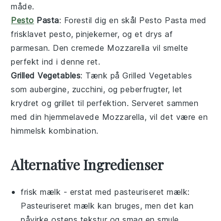
måde.
Pesto
Pasta
: Forestil dig en skål
Pesto Pasta
med
frisklavet
pesto
,
pinjekerner
, og et drys af
parmesan
. Den cremede
Mozzarella
vil smelte
perfekt ind i denne ret.
Grilled Vegetables
: Tænk på
Grilled Vegetables
som
aubergine
,
zucchini
, og
peberfrugter
, let
krydret og grillet til perfektion. Serveret sammen
med din hjemmelavede
Mozzarella
, vil det være en
himmelsk kombination.
Alternative Ingredienser
frisk mælk
- erstat med
pasteuriseret mælk
:
Pasteuriseret mælk kan bruges, men det kan
påvirke ostens tekstur og smag en smule.