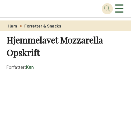
☰
Opskrift
.net
Skip
Skip
Skip
Skip
Hjem
Forretter & Snacks
to
to
to
to
Hjemmelavet Mozzarella
primary
main
primary
footer
Opskrift
navigation
content
sidebar
Forfatter:
Ken