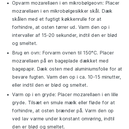
Opvarm
mozarellaen
i en mikrobølgeovn: Placer
mozarellaen
i en mikrobølgesikker skål. Dæk
skålen med et fugtigt køkkenrulle for at
forhindre, at osten tørrer ud. Varm den op i
intervaller af 15-20 sekunder, indtil den er blød
og smeltet.
Brug en ovn: Forvarm ovnen til 150°C. Placer
mozarellaen
på en bageplade dækket med
bagepapir. Dæk osten med aluminiumsfolie for at
bevare fugten. Varm den op i ca. 10-15 minutter,
eller indtil den er blød og smeltet.
Varm op i en gryde: Placer
mozarellaen
i en lille
gryde. Tilsæt en smule
mælk
eller
fløde
for at
forhindre, at osten brænder på. Varm den op
ved lav varme under konstant omrøring, indtil
den er blød og smeltet.