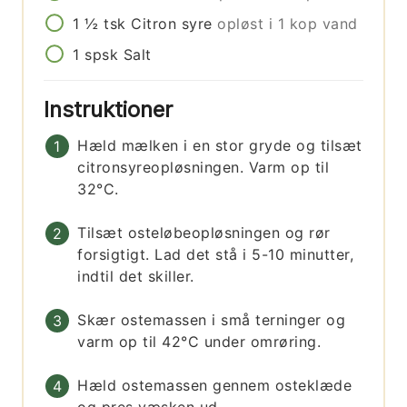
1 ½
tsk
Citron syre
opløst i 1 kop vand
1
spsk
Salt
Instruktioner
Hæld mælken i en stor gryde og tilsæt
citronsyreopløsningen. Varm op til
32°C.
Tilsæt osteløbeopløsningen og rør
forsigtigt. Lad det stå i 5-10 minutter,
indtil det skiller.
Skær ostemassen i små terninger og
varm op til 42°C under omrøring.
Hæld ostemassen gennem osteklæde