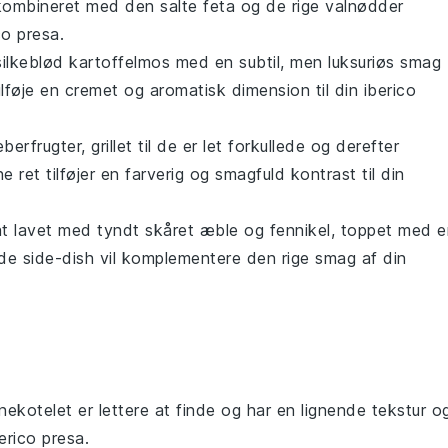
ombineret med den salte
feta
og de rige
valnødder
co presa
.
 silkeblød
kartoffelmos
med en subtil, men luksuriøs smag
ilføje en cremet og aromatisk dimension til din
iberico
eberfrugter
, grillet til de er let forkullede og derefter
e ret tilføjer en farverig og smagfuld kontrast til din
at
lavet med tyndt skåret
æble
og
fennikel
, toppet med e
nde side-dish vil komplementere den rige smag af din
inekotelet er lettere at finde og har en lignende tekstur o
erico presa.