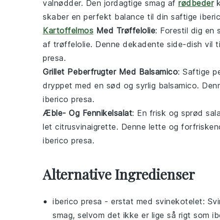
valnødder
. Den jordagtige smag af
rødbeder
k
skaber en perfekt balance til din saftige
iberi
Kartoffelmos
Med Trøffelolie
: Forestil dig en
af
trøffelolie
. Denne dekadente side-dish vil t
presa
.
Grillet Peberfrugter Med Balsamico
: Saftige
p
dryppet med en sød og syrlig
balsamico
. Denn
iberico presa
.
Æble- Og Fennikelsalat
: En frisk og sprød
sal
let
citrusvinaigrette
. Denne lette og forfriske
iberico presa
.
Alternative Ingredienser
iberico presa
- erstat med
svinekotelet
: Sv
smag, selvom det ikke er lige så rigt som ib