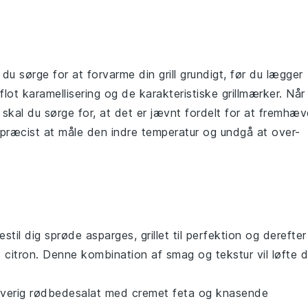
 du sørge for at
forvarme
din
grill
grundigt, før du lægger
 flot
karamellisering
og de karakteristiske
grillmærker
. Når
, skal du sørge for, at det er jævnt fordelt for at fremhæv
præcist at måle den indre temperatur og undgå at over-
restil dig sprøde
asparges
, grillet til perfektion og derefter
t
citron
. Denne kombination af smag og tekstur vil løfte d
rverig
rødbedesalat
med cremet
feta
og knasende