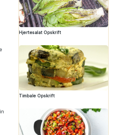
Hjertesalat Opskrift
e
Timbale Opskrift
in