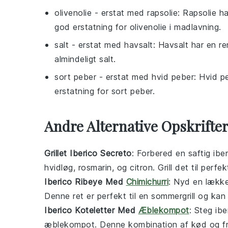
olivenolie
- erstat med
rapsolie
: Rapsolie ha
god erstatning for olivenolie i madlavning.
salt
- erstat med
havsalt
: Havsalt har en 
almindeligt salt.
sort peber
- erstat med
hvid peber
: Hvid p
erstatning for sort peber.
Andre Alternative Opskrifte
Grillet Iberico Secreto
: Forbered en saftig
ibe
hvidløg
,
rosmarin
, og
citron
. Grill det til per
Iberico Ribeye Med
Chimichurri
: Nyd en lækk
Denne ret er perfekt til en sommergrill og kan
Iberico Koteletter Med
Æblekompot
: Steg
ibe
æblekompot
. Denne kombination af
kød
og
f