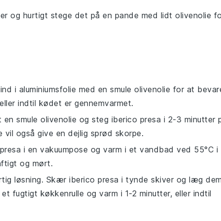
ver og hurtigt stege det på en pande med lidt
olivenolie
fo
ind i aluminiumsfolie med en smule
olivenolie
for at bevar
eller indtil kødet er gennemvarmet.
t en smule
olivenolie
og steg
iberico presa
i 2-3 minutter 
 vil også give en dejlig sprød skorpe.
 presa
i en vakuumpose og varm i et vandbad ved 55°C i
ftigt og mørt.
tig løsning. Skær
iberico presa
i tynde skiver og læg de
 fugtigt køkkenrulle og varm i 1-2 minutter, eller indtil