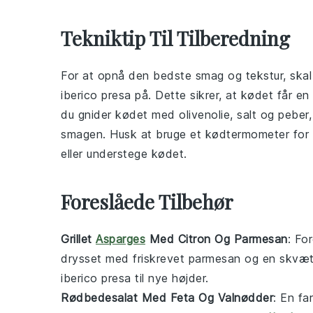
Tekniktip Til Tilberedning
For at opnå den bedste smag og tekstur, skal
iberico presa
på. Dette sikrer, at kødet får en
du gnider
kødet
med
olivenolie
,
salt
og
peber
smagen. Husk at bruge et
kødtermometer
for 
eller understege
kødet
.
Foreslåede Tilbehør
Grillet
Asparges
Med Citron Og Parmesan
: Fo
drysset med friskrevet
parmesan
og en skvæ
iberico presa
til nye højder.
Rødbedesalat Med Feta Og Valnødder
: En fa