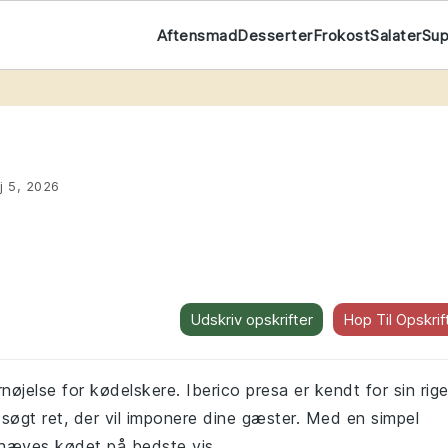
Aftensmad
Desserter
Frokost
Salater
Su
t
j 5, 2026
Udskriv opskrifter
Hop Til Opskrif
nøjelse for kødelskere. Iberico presa er kendt for sin rig
dsøgt ret, der vil imponere dine gæster. Med en simpel
emhæves kødet på bedste vis.