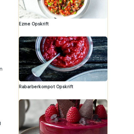
Ezme Opskrift
n
Rabarberkompot Opskrift
g