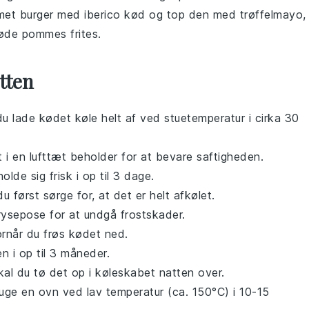
rmet
burger
med
iberico
kød og top den med
trøffelmayo
,
røde
pommes frites
.
tten
 du lade kødet køle helt af ved stuetemperatur i cirka 30
t i en lufttæt beholder for at bevare saftigheden.
de sig frisk i op til 3 dage.
du først sørge for, at det er helt afkølet.
frysepose for at undgå frostskader.
rnår du frøs kødet ned.
n i op til 3 måneder.
skal du tø det op i køleskabet natten over.
ruge en ovn ved lav temperatur (ca. 150°C) i 10-15