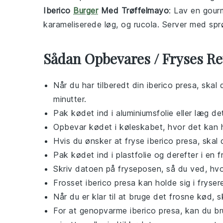
Iberico
Burger
Med Trøffelmayo
: Lav en gou
karameliserede løg
, og
rucola
. Server med sp
Sådan Opbevares / Fryses Re
Når du har tilberedt din
iberico presa
, skal
minutter.
Pak kødet ind i
aluminiumsfolie
eller læg de
Opbevar kødet i køleskabet, hvor det kan hol
Hvis du ønsker at fryse
iberico presa
, skal 
Pak kødet ind i plastfolie og derefter i en 
Skriv datoen på fryseposen, så du ved, hvo
Frosset
iberico presa
kan holde sig i frysere
Når du er klar til at bruge det frosne kød, 
For at genopvarme
iberico presa
, kan du b