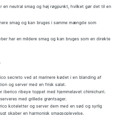
r en neutral smag og høj røgpunkt, hvilket gør det til en
renere smag og kan bruges i samme mængde som
eber har en mildere smag og kan bruges som en direkte
r
rico secreto
ved at marinere kødet i en blanding af
fektion og server med en frisk
salat
.
er
iberico ribeye
toppet med hjemmelavet
chimichurri
.
 serveres med grillede
grøntsager
.
rico koteletter
og server dem med en sød og syrlig
rugt
skaber en harmonisk smagsoplevelse.