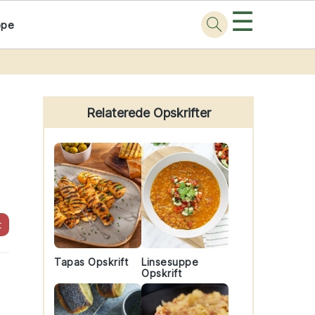
☰
ppe
Primary
Sidebar
Relaterede Opskrifter
t
Tapas Opskrift
Linsesuppe
e
Opskrift