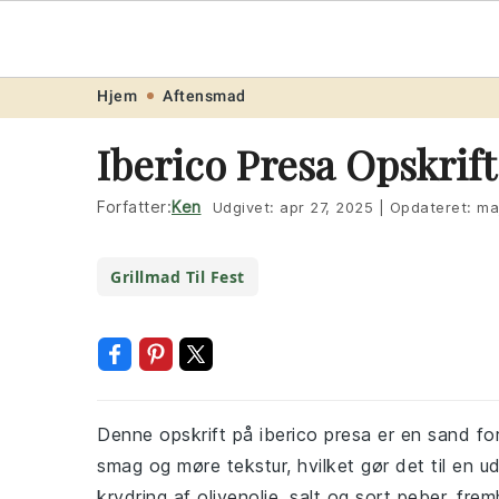
Opskrift
.ne
Skip
Skip
Skip
Skip
Hjem
Aftensmad
to
to
to
to
Iberico Presa Opskrift
primary
main
primary
footer
navigation
content
sidebar
Forfatter:
Ken
Udgivet:
apr 27, 2025
|
Opdateret:
ma
Grillmad Til Fest
Denne opskrift på iberico presa er en sand for
smag og møre tekstur, hvilket gør det til en u
krydring af olivenolie, salt og sort peber, fr