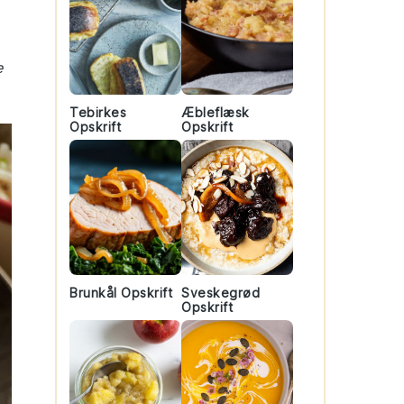
e
Tebirkes
Æbleflæsk
Opskrift
Opskrift
Brunkål Opskrift
Sveskegrød
Opskrift