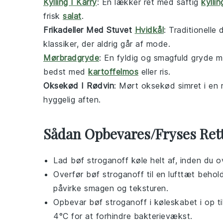
Kylling I Karry
: En lækker ret med saftig
kyllin
frisk
salat
.
Frikadeller Med Stuvet
Hvidkål
: Traditionelle
klassiker, der aldrig går af mode.
Mørbradgryde
: En fyldig og smagfuld gryde 
bedst med
kartoffelmos
eller ris.
Oksekød I Rødvin
: Mørt oksekød simret i en 
hyggelig aften.
Sådan Opbevares/Fryses Ret
Lad
bøf stroganoff
køle helt af, inden du o
Overfør
bøf stroganoff
til en lufttæt behol
påvirke smagen og teksturen.
Opbevar
bøf stroganoff
i køleskabet i op t
4°C for at forhindre bakterievækst.