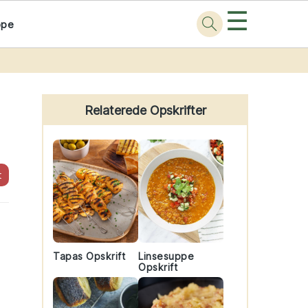
☰
ppe
Primary
Sidebar
Relaterede Opskrifter
t
Tapas Opskrift
Linsesuppe
Opskrift