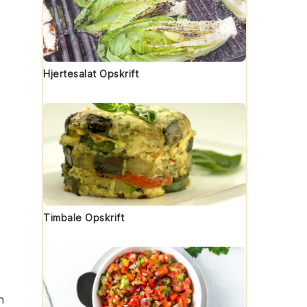
Hjertesalat Opskrift
Timbale Opskrift
n