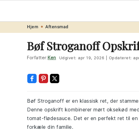
Opskrift
.ne
Skip
Skip
Skip
Skip
Hjem
Aftensmad
to
to
to
to
Bøf Stroganoff Opskrif
primary
main
primary
footer
navigation
content
sidebar
Forfatter:
Ken
Udgivet:
apr 19, 2026
|
Opdateret:
ap
Bøf Stroganoff er en klassisk ret, der stamme
Denne opskrift kombinerer mørt oksekød med
tomat-flødesauce. Det er en perfekt ret til en
forkæle din familie.