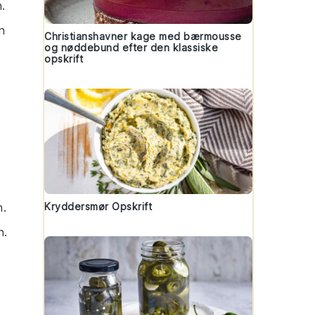
n.
n
Christianshavner kage med bærmousse
og nøddebund efter den klassiske
opskrift
n.
Kryddersmør Opskrift
n.