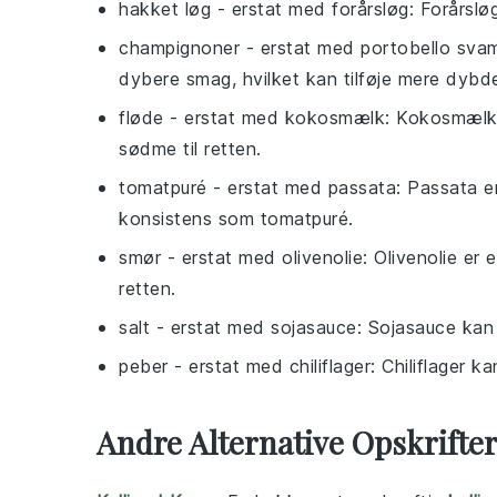
hakket løg
- erstat med
forårsløg
: Forårslø
champignoner
- erstat med
portobello sva
dybere smag, hvilket kan tilføje mere dybde 
fløde
- erstat med
kokosmælk
: Kokosmælk k
sødme til retten.
tomatpuré
- erstat med
passata
: Passata e
konsistens som tomatpuré.
smør
- erstat med
olivenolie
: Olivenolie er 
retten.
salt
- erstat med
sojasauce
: Sojasauce kan 
peber
- erstat med
chiliflager
: Chiliflager k
Andre Alternative Opskrift