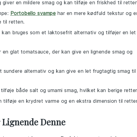
g giver en mildere smag og kan tilføje en friskhed til rette
mpe
:
Portobello svampe
har en mere kødfuld tekstur og e
til retten.
an bruges som et laktosefrit alternativ og tilføjer en let
r en glat tomatsauce, der kan give en lignende smag og
et sundere alternativ og kan give en let frugtagtig smag til
tilføje både salt og umami smag, hvilket kan berige rette
an tilføje en krydret varme og en ekstra dimension til rette
er Lignende Denne