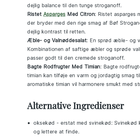
dejlig balance til den tunge stroganoff.
Ristet
Asparges
Med Citron
: Ristet
asparges
m
der bryder med den rige smag af Bøf Stroganof
dejlig kontrast til retten.
Æble- og Valnøddesalat
: En sprød
æble
- og
Kombinationen af saftige æbler og sprøde val
passer godt til den cremede stroganoff.
Bagte Rodfrugter Med Timian
: Bagte
rodfrugt
timian
kan tilføje en varm og jordagtig smag t
aromatiske timian vil harmonere smukt med st
Alternative Ingredienser
oksekød
- erstat med
svinekød
: Svinekød 
og lettere at finde.