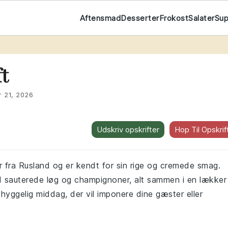
Aftensmad
Desserter
Frokost
Salater
Su
t
t
r 21, 2026
Udskriv opskrifter
Hop Til Opskrif
r fra Rusland og er kendt for sin rige og cremede smag.
 sauterede løg og champignoner, alt sammen i en lækker
 hyggelig middag, der vil imponere dine gæster eller