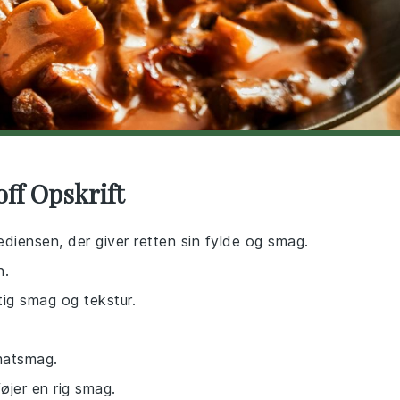
off Opskrift
rediensen, der giver retten sin fylde og smag.
n.
gtig smag og tekstur.
omatsmag.
føjer en rig smag.