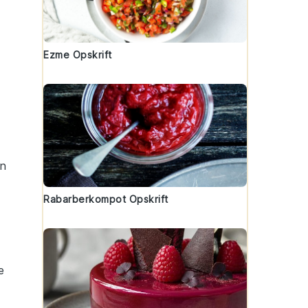
Ezme Opskrift
en
Rabarberkompot Opskrift
e