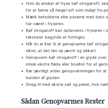
Hvis du ønsker at fryse
bøf stroganoff
, sk
for at fjerne så meget luft som muligt fra p
Mærk beholderne eller poserne med dato og
har været i fryseren.
Bøf stroganoff
kan opbevares i fryseren i 
teksturen begynde at forringes.
Når du er klar til at genopvarme
bøf stroga
sikrer, at det tøs op jævnt og sikkert.
Genopvarm
bøf stroganoff
i en gryde over 
smule ekstra
fløde
eller
bouillon
for at genop
Rør jævnligt under genopvarmningen for at 
bunden af gryden.
Smag til med ekstra
salt
og
peber
, hvis nød
Sådan Genopvarmes Rester