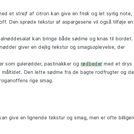
ed et strejf af
citron
kan give en frisk og let syrlig note,
f. Den sprøde tekstur af aspargesene vil også tilføje en
valnøddesalat
kan bringe både sødme og knas til bordet.
nødder giver en dejlig tekstur og smagsoplevelse, der
er
som
gulerødder
,
pastinakker
og
rødbeder
med et drys
il måltidet. Den lette sødme fra de bagte rodfrugter og d
roganoffens rige smag.
kan give en lignende tekstur og smag, men er ofte billiger