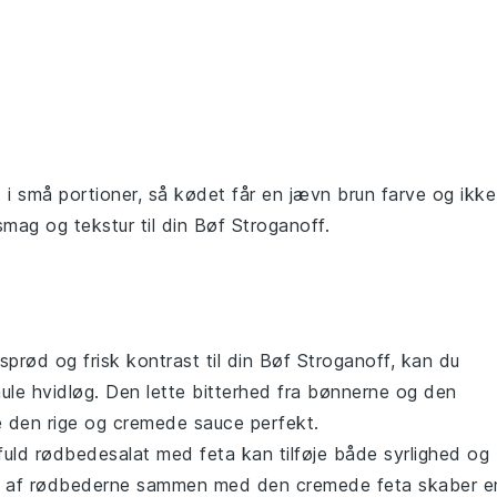
t i små portioner, så
kødet
får en jævn brun farve og ikke
smag og tekstur til din
Bøf Stroganoff
.
n sprød og frisk kontrast til din Bøf Stroganoff, kan du
ule
hvidløg
. Den lette bitterhed fra bønnerne og den
e den rige og cremede sauce perfekt.
fuld
rødbedesalat
med
feta
kan tilføje både syrlighed og
smag af rødbederne sammen med den cremede feta skaber e