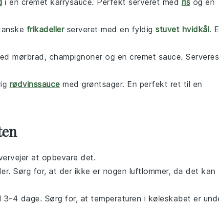
g
i en cremet karrysauce. Perfekt serveret med
ris
og en
 danske
frikadeller
serveret med en fyldig
stuvet hvidkål
. 
med mørbrad, champignoner og en cremet sauce. Serveres
rig
rødvinssauce
med grøntsager. En perfekt ret til en
ten
vervejer at opbevare det.
der. Sørg for, at der ikke er nogen luftlommer, da det kan
il 3-4 dage. Sørg for, at temperaturen i køleskabet er und