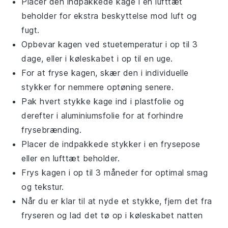
Placer den indpakkede
kage
i en lufttæt
beholder for ekstra beskyttelse mod luft og
fugt.
Opbevar
kagen
ved stuetemperatur i op til 3
dage, eller i køleskabet i op til en uge.
For at fryse
kagen
, skær den i individuelle
stykker for nemmere optøning senere.
Pak hvert stykke
kage
ind i plastfolie og
derefter i aluminiumsfolie for at forhindre
frysebrænding.
Placer de indpakkede stykker i en frysepose
eller en lufttæt beholder.
Frys
kagen
i op til 3 måneder for optimal smag
og tekstur.
Når du er klar til at nyde et stykke, fjern det fra
fryseren og lad det tø op i køleskabet natten