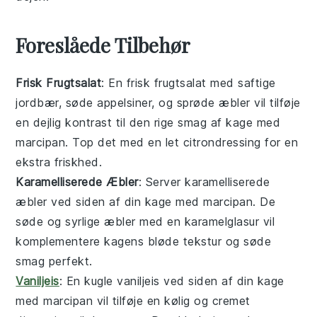
Foreslåede Tilbehør
Frisk Frugtsalat
: En
frisk frugtsalat
med
saftige
jordbær
,
søde appelsiner
, og
sprøde æbler
vil tilføje
en dejlig kontrast til den rige smag af
kage med
marcipan
. Top det med en let
citrondressing
for en
ekstra friskhed.
Karamelliserede Æbler
: Server
karamelliserede
æbler
ved siden af din
kage med marcipan
. De
søde og syrlige æbler
med en
karamelglasur
vil
komplementere kagens
bløde tekstur
og
søde
smag
perfekt.
Vaniljeis
: En kugle
vaniljeis
ved siden af din
kage
med marcipan
vil tilføje en
kølig og cremet