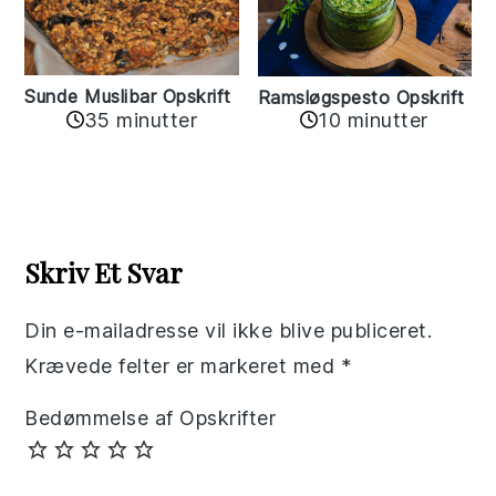
Sunde Muslibar Opskrift
Ramsløgspesto Opskrift
35 minutter
10 minutter
Reader
Interactions
Skriv Et Svar
Din e-mailadresse vil ikke blive publiceret.
Krævede felter er markeret med
*
Bedømmelse af Opskrifter