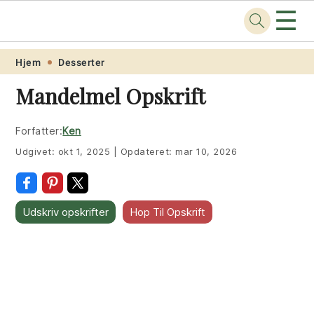
☰
Opskrift
.net
Skip
Skip
Skip
Skip
Hjem
Desserter
to
to
to
to
Mandelmel Opskrift
primary
main
primary
footer
navigation
content
sidebar
Forfatter:
Ken
Udgivet:
okt 1, 2025
|
Opdateret:
mar 10, 2026
Udskriv opskrifter
Hop Til Opskrift