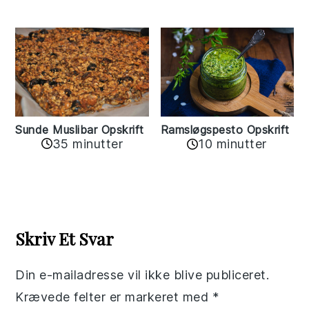
Sunde Muslibar Opskrift
Ramsløgspesto Opskrift
35 minutter
10 minutter
Reader
Interactions
Skriv Et Svar
Din e-mailadresse vil ikke blive publiceret.
Krævede felter er markeret med
*