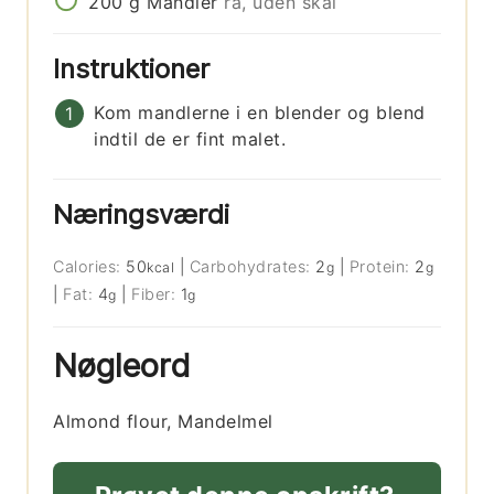
200
g
Mandler
rå, uden skal
Instruktioner
Kom mandlerne i en blender og blend
indtil de er fint malet.
Næringsværdi
Calories:
50
|
Carbohydrates:
2
|
Protein:
2
kcal
g
g
|
Fat:
4
|
Fiber:
1
g
g
Nøgleord
Almond flour, Mandelmel