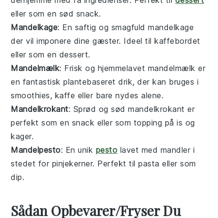
derhjemme med få ingredienser. Perfekt til
dessert
eller som en sød snack.
Mandelkage
: En saftig og smagfuld
mandelkage
der vil imponere dine gæster. Ideel til
kaffebordet
eller som en
dessert
.
Mandelmælk
: Frisk og hjemmelavet
mandelmælk
er
en fantastisk
plantebaseret
drik, der kan bruges i
smoothies
,
kaffe
eller bare nydes alene.
Mandelkrokant
: Sprød og sød
mandelkrokant
er
perfekt som en
snack
eller som topping på
is
og
kager
.
Mandelpesto
: En unik
pesto
lavet med
mandler
i
stedet for
pinjekerner
. Perfekt til
pasta
eller som
dip
.
Sådan Opbevarer/Fryser Du