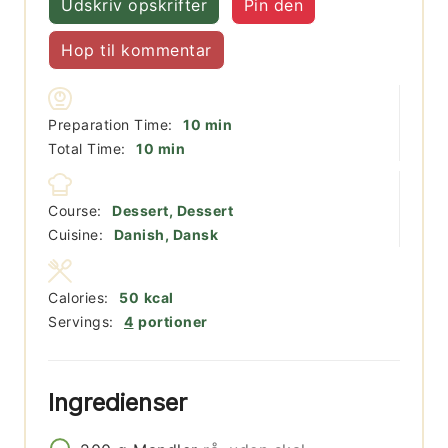
Udskriv opskrifter
Pin den
Hop til kommentar
minutter
Preparation Time:
10
min
minutter
Total Time:
10
min
Course:
Dessert, Dessert
Cuisine:
Danish, Dansk
Calories:
50
kcal
Servings:
4
portioner
Ingredienser