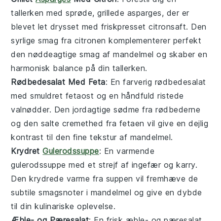
tallerken med sprøde,
grillede asparges
, der er
blevet let drysset med friskpresset
citronsaft
. Den
syrlige smag fra citronen komplementerer perfekt
den nøddeagtige smag af
mandelmel
og skaber en
harmonisk balance på din tallerken.
Rødbedesalat Med Feta
: En farverig
rødbedesalat
med smuldret
fetaost
og en håndfuld ristede
valnødder
. Den jordagtige sødme fra rødbederne
og den salte cremethed fra fetaen vil give en dejlig
kontrast til den fine tekstur af
mandelmel
.
Krydret
Gulerodssuppe
: En varmende
gulerodssuppe
med et strejf af
ingefær
og
karry
.
Den krydrede varme fra suppen vil fremhæve de
subtile smagsnoter i
mandelmel
og give en dybde
til din kulinariske oplevelse.
Æble- og Pæresalat
: En frisk
æble- og pæresalat