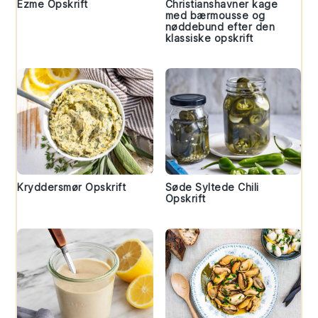
Ezme Opskrift
Christianshavner kage
med bærmousse og
nøddebund efter den
klassiske opskrift
Kryddersmør Opskrift
Søde Syltede Chili
Opskrift