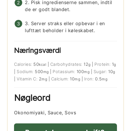
2. Pisk ingredienserne sammen, indtil
de er godt blandet.
3. Server straks eller opbevar i en
lufttæt beholder i køleskabet.
Næringsværdi
Calories:
50
|
Carbohydrates:
12
|
Protein:
1
kcal
g
g
|
Sodium:
500
|
Potassium:
100
|
Sugar:
10
mg
mg
g
|
Vitamin C:
2
|
Calcium:
10
|
Iron:
0.5
mg
mg
mg
Nøgleord
Okonomiyaki, Sauce, Sovs