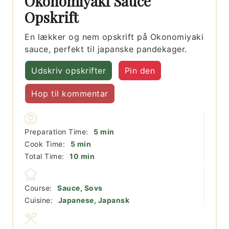
Okonomiyaki Sauce
Opskrift
En lækker og nem opskrift på Okonomiyaki
sauce, perfekt til japanske pandekager.
Udskriv opskrifter
Pin den
Hop til kommentar
minutter
Preparation Time:
5
min
minutter
Cook Time:
5
min
minutter
Total Time:
10
min
Course:
Sauce, Sovs
Cuisine:
Japanese, Japansk