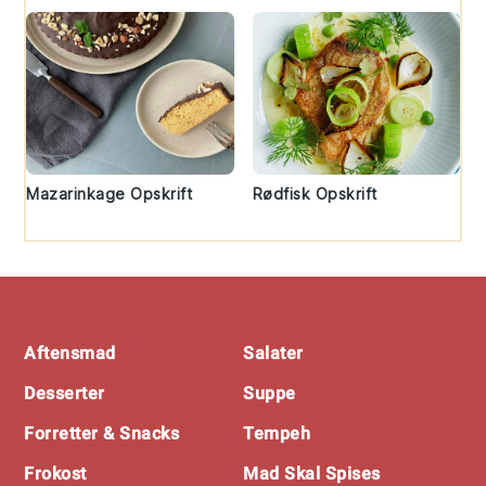
Mazarinkage Opskrift
Rødfisk Opskrift
Footer
Aftensmad
Salater
Desserter
Suppe
Forretter & Snacks
Tempeh
Frokost
Mad Skal Spises