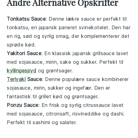
Andre Alternative Opskrifter
Tonkatsu Sauce
: Denne lækre
sauce
er perfekt til
tonkatsu
, en japansk
paneret svinekotelet
. Den har
en rig, sød og syrlig smag, der komplementerer det
sprøde kød.
Yakitori Sauce
: En klassisk japansk
grillsauce
lavet
med
sojasauce
,
mirin
,
sake
og
sukker
. Perfekt til
kyllingespyd
og
grøntsager
.
Teriyaki
Sauce
: Denne populære
sauce
kombinerer
sojasauce
,
mirin
,
sukker
og
ingefær
. Den er
fantastisk til
grillet kød
og
grøntsager
.
Ponzu Sauce
: En frisk og syrlig
citrussauce
lavet
med
sojasauce
,
citronsaft
,
risvineddike
og
dashi
.
Perfekt til
sashimi
og
salater
.