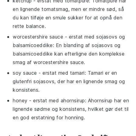
ketchup
- erstat med
tomatpuré
: Tomatpuré har
en lignende tomatsmag, men er mindre sød, så
du kan tilføje en smule sukker for at opnå den
rette balance.
worcestershire sauce
- erstat med
sojasovs og
balsamicoeddike
: En blanding af sojasovs og
balsamicoeddike kan efterligne den komplekse
smag af worcestershire sauce.
soy sauce
- erstat med
tamari
: Tamari er en
glutenfri sojasovs, der har en lignende smag og
konsistens.
honey
- erstat med
ahornsirup
: Ahornsirup har en
lignende sødme og konsistens, hvilket gør det til
en god erstatning for honning.