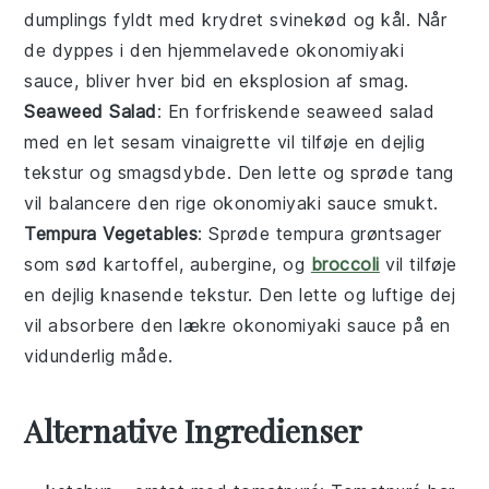
dumplings
fyldt med krydret
svinekød
og
kål
. Når
de dyppes i den hjemmelavede
okonomiyaki
sauce
, bliver hver bid en eksplosion af smag.
Seaweed Salad
: En forfriskende
seaweed salad
med en let
sesam
vinaigrette vil tilføje en dejlig
tekstur og smagsdybde. Den lette og sprøde
tang
vil balancere den rige
okonomiyaki sauce
smukt.
Tempura Vegetables
: Sprøde
tempura grøntsager
som
sød kartoffel
,
aubergine
, og
broccoli
vil tilføje
en dejlig knasende tekstur. Den lette og luftige dej
vil absorbere den lækre
okonomiyaki sauce
på en
vidunderlig måde.
Alternative Ingredienser