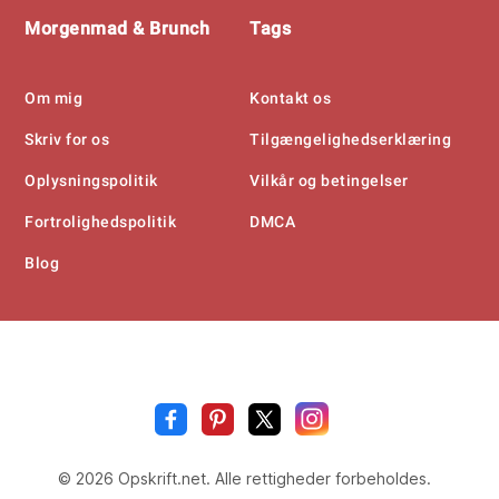
Morgenmad & Brunch
Tags
Om mig
Kontakt os
Skriv for os
Tilgængelighedserklæring
Oplysningspolitik
Vilkår og betingelser
Fortrolighedspolitik
DMCA
Blog
Opskrift
.n
© 2026 Opskrift.net. Alle rettigheder forbeholdes.