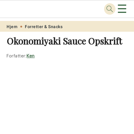
☰
Opskrift
.net
Skip
Skip
Skip
Skip
Hjem
Forretter & Snacks
to
to
to
to
Okonomiyaki Sauce Opskrift
primary
main
primary
footer
navigation
content
sidebar
Forfatter:
Ken