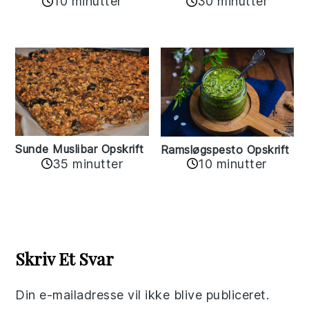
10 minutter
30 minutter
Sunde Muslibar Opskrift
Ramsløgspesto Opskrift
35 minutter
10 minutter
Reader
Interactions
Skriv Et Svar
Din e-mailadresse vil ikke blive publiceret.