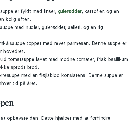
ssuppe
er fyldt med
linser
,
gulerødder
,
kartofler
, og en
en kølig aften.
esuppe
med
nudler
,
gulerødder
,
selleri
, og en rig
.
mkålssuppe
toppet med revet
parmesan
. Denne suppe er
er hovedret.
fuld
tomatsuppe
lavet med modne
tomater
, frisk
basilikum
ykke sprødt brød.
orresuppe
med en fløjlsblød konsistens. Denne suppe er
hver tid på året.
ppen
r at opbevare den. Dette hjælper med at forhindre