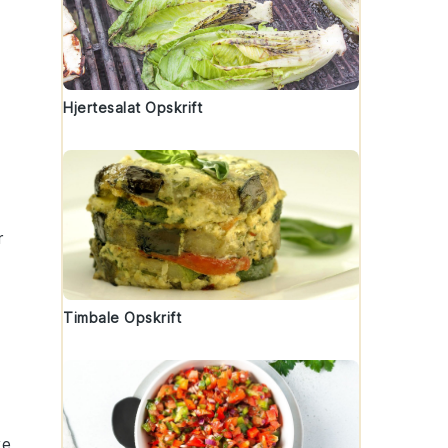
Hjertesalat Opskrift
r
Timbale Opskrift
ve