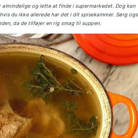
r almindelige og lette at finde i supermarkedet. Dog kan
vis du ikke allerede har det i dit spisekammer. Sørg og
den, da de tilføjer en rig smag til suppen.