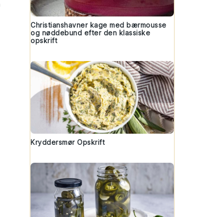
a
Christianshavner kage med bærmousse
og nøddebund efter den klassiske
opskrift
Kryddersmør Opskrift