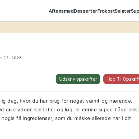
Aftensmad
Desserter
Frokost
Salater
Su
t
c 23, 2025
Udskriv opskrifter
Hop Til Opskrif
ølig dag, hvor du har brug for noget varmt og nærende.
d gulerødder, kartofler og løg, er denne suppe både enke
nogle få ingredienser, som du måske allerede har i dit