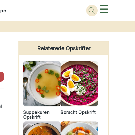
☰
ppe
Primary
Sidebar
Relaterede Opskrifter
t
l
Suppekuren
Borscht Opskrift
Opskrift