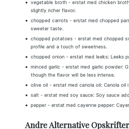
vegetable broth
- erstat med
chicken brot
slightly richer flavor.
chopped carrots
- erstat med
chopped par
sweeter taste.
chopped potatoes
- erstat med
chopped s
profile and a touch of sweetness.
chopped onion
- erstat med
leeks
: Leeks p
minced garlic
- erstat med
garlic powder
: G
though the flavor will be less intense.
olive oil
- erstat med
canola oil
: Canola oil 
salt
- erstat med
soy sauce
: Soy sauce add
pepper
- erstat med
cayenne pepper
: Caye
Andre Alternative Opskrifte