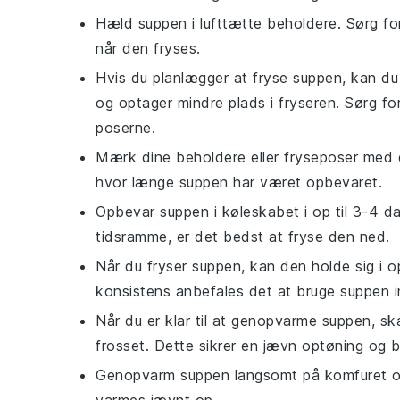
Hæld
suppen
i lufttætte beholdere. Sørg for
når den fryses.
Hvis du planlægger at fryse
suppen
, kan d
og optager mindre plads i fryseren. Sørg fo
poserne.
Mærk dine beholdere eller fryseposer med 
hvor længe
suppen
har været opbevaret.
Opbevar
suppen
i køleskabet i op til 3-4 d
tidsramme, er det bedst at fryse den ned.
Når du fryser
suppen
, kan den holde sig i 
konsistens anbefales det at bruge
suppen
i
Når du er klar til at genopvarme
suppen
, sk
frosset. Dette sikrer en jævn optøning og 
Genopvarm
suppen
langsomt på komfuret ov