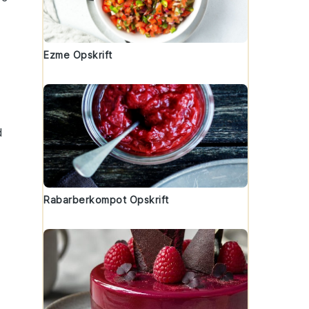
Ezme Opskrift
t
d
Rabarberkompot Opskrift