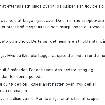
 at efterlade lidt plads øverst, da
suppen
kan udvide sig,
u overveje at bruge fryseposer. De er nemme at opbevare
r at presse så meget luft ud som muligt, inden du forsegle
dato og indhold. Dette gør det nemmere at holde styr på
age. Hvis du ikke planlægger at spise den inden for denn
op til 3 måneder. For at bevare den bedste smag og
nden for denne periode.
al du tø den op i køleskabet natten over, hvis den er
bevarer smagen.
er medium varme. Rør jævnligt for at sikre, at
suppen