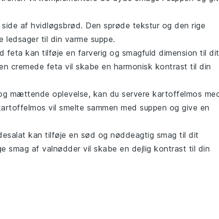
side af
hvidløgsbrød
. Den sprøde tekstur og den rige
e ledsager til din varme
suppe
.
d feta
kan tilføje en farverig og smagfuld dimension til di
en cremede
feta
vil skabe en harmonisk kontrast til din
g og mættende oplevelse, kan du servere
kartoffelmos me
kartoffelmos
vil smelte sammen med
suppen
og give en
desalat
kan tilføje en sød og nøddeagtig smag til dit
ge smag af
valnødder
vil skabe en dejlig kontrast til din