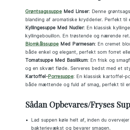
Grøntsagssuppe
Med Linser
: Denne
grøntsag
blanding af aromatiske krydderier. Perfekt til 
Kyllingesuppe Med Nudler
: En klassisk
kylling
kyllingebouillon
. En trøstende og nærende ret
Blomkålssuppe
Med Parmesan
: En cremet
blo
både enkel og elegant, perfekt som forret ell
Tomatsuppe Med Basilikum
: En frisk og smag
og en skvæt
fløde
. Serveres bedst med et st
Kartoffel-
Porresuppe
: En klassisk
kartoffel-p
både mættende og fuld af smag, perfekt til en
Sådan Opbevares/Fryses Su
Lad
suppen
køle helt af, inden du overveje
bakterievækst og bevarer smagen.