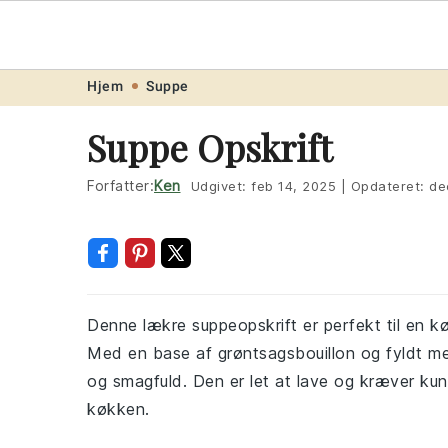
Opskrift
.ne
Skip
Skip
Skip
Skip
Hjem
Suppe
to
to
to
to
Suppe Opskrift
primary
main
primary
footer
navigation
content
sidebar
Forfatter:
Ken
Udgivet:
feb 14, 2025
|
Opdateret:
de
Denne lækre suppeopskrift er perfekt til en k
Med en base af grøntsagsbouillon og fyldt me
og smagfuld. Den er let at lave og kræver kun 
køkken.