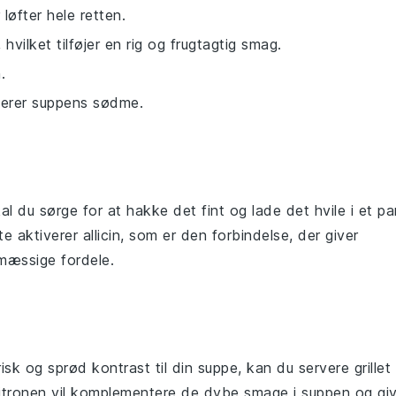
løfter hele retten.
 hvilket tilføjer en rig og frugtagtig smag.
.
ncerer suppens sødme.
kal du sørge for at hakke det fint og lade det hvile i et pa
te aktiverer allicin, som er den forbindelse, der giver
mæssige fordele.
frisk og sprød kontrast til din
suppe
, kan du servere
grillet
 citronen vil komplementere de dybe smage i
suppen
og gi