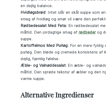
en dejlig balance.
Hvidløgsbrød
: Intet slår en skål
suppe
som en 
smag af hvidløg og smør vil være den perfekt
Rødbedesalat Med Feta
: En
rødbedesalat me
måltid. Den jordagtige smag af
rødbeder
og d
suppe
.
Kartoffelmos Med Purløg
: For en mere fyldi
purløg
. Den bløde og cremede konsistens af
dejlig, hjemlig følelse.
Æble- og Valnøddesalat
: En
æble- og valnød
måltid. Den sprøde tekstur af
æbler
og den ri
varme
suppe
.
Alternative Ingredienser