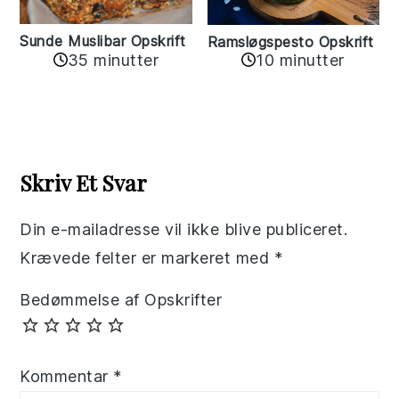
Sunde Muslibar Opskrift
Ramsløgspesto Opskrift
35 minutter
10 minutter
Reader
Interactions
Skriv Et Svar
Din e-mailadresse vil ikke blive publiceret.
Krævede felter er markeret med
*
Bedømmelse af Opskrifter
Kommentar
*