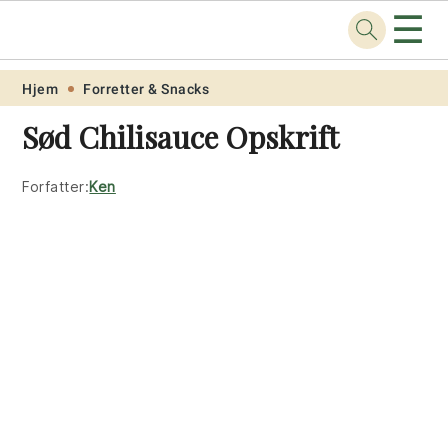
☰
Opskrift
.net
Skip
Skip
Skip
Skip
Hjem
Forretter & Snacks
to
to
to
to
Sød Chilisauce Opskrift
primary
main
primary
footer
navigation
content
sidebar
Forfatter:
Ken