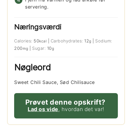
servering.
Næringsværdi
Calories:
50
|
Carbohydrates:
12
|
Sodium:
kcal
g
200
|
Sugar:
10
mg
g
Nøgleord
Sweet Chili Sauce, Sød Chilisauce
Prøvet denne opskrift?
Lad os vide
, hvordan det var!