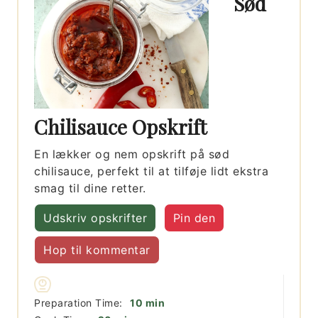
Sød
Chilisauce Opskrift
En lækker og nem opskrift på sød
chilisauce, perfekt til at tilføje lidt ekstra
smag til dine retter.
Udskriv opskrifter
Pin den
Hop til kommentar
minutter
Preparation Time:
10
min