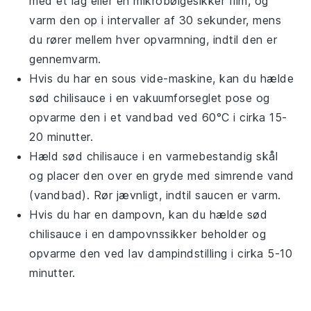
med et låg eller en mikrobølgesikker film, og
varm den op i intervaller af 30 sekunder, mens
du rører mellem hver opvarmning, indtil den er
gennemvarm.
Hvis du har en sous vide-maskine, kan du hælde
sød chilisauce
i en vakuumforseglet pose og
opvarme den i et vandbad ved 60°C i cirka 15-
20 minutter.
Hæld
sød chilisauce
i en varmebestandig skål
og placer den over en gryde med simrende vand
(vandbad). Rør jævnligt, indtil saucen er varm.
Hvis du har en dampovn, kan du hælde
sød
chilisauce
i en dampovnssikker beholder og
opvarme den ved lav dampindstilling i cirka 5-10
minutter.