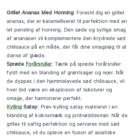
Grillet Ananas Med Honning
: Forestil dig en
grillet
ananas
, der er karamelliseret til perfektion med en
let pensling af
honning
. Den søde og syrlige smag
af ananasen vil komplementere den krydrede
sød
chilisauce
på en måde, der får dine smagsløg til at
danse af glæde.
Sprøde
Forårsruller
: Tænk på
sprøde forårsruller
fyldt med en blanding af
grøntsager
og
rejer
. Når
de dyppes i den hjemmelavede
sød chilisauce
, vil
hver bid være en eksplosion af teksturer og
smage, der harmonerer perfekt.
Kylling
Satay
: Prøv
kylling satay
marineret i en
blanding af
kokosmælk
og
jordnøddesmør
. Når de
grilles til saftig perfektion og serveres med
sød
chilisauce
, vil du opleve en fusion af
asiatiske