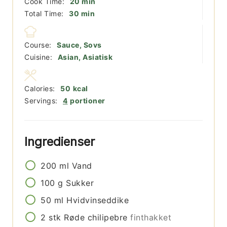
minutter
Cook Time:
20
min
minutter
Total Time:
30
min
Course:
Sauce, Sovs
Cuisine:
Asian, Asiatisk
Calories:
50
kcal
Servings:
4
portioner
Ingredienser
200
ml
Vand
100
g
Sukker
50
ml
Hvidvinseddike
2
stk
Røde chilipebre
finthakket