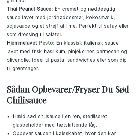
grillmad
.
Thai Peanut Sauce
: En cremet og nøddeagtig
sauce
lavet med
jordnøddesmør
,
kokosmælk
,
sojasauce
og et strejf af
lime
. Perfekt til
satay
eller
som dressing til
salater
.
Hjemmelavet
Pesto
: En klassisk
italiensk sauce
lavet med
frisk basilikum
,
pinjekerner
,
parmesan
og
olivenolie
. Ideel til
pasta
,
sandwiches
eller som dip
til
grøntsager
.
Sådan Opbevarer/Fryser Du Sød
Chilisauce
Hæld
sød chilisauce
i en ren, steriliseret
glasbeholder med tætsluttende låg.
Opbevar
saucen
i køleskabet, hvor den kan