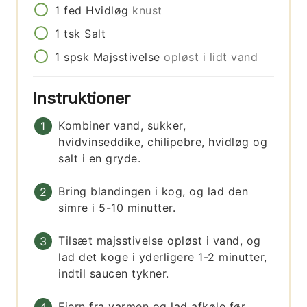
1
fed
Hvidløg
knust
1
tsk
Salt
1
spsk
Majsstivelse
opløst i lidt vand
Instruktioner
Kombiner vand, sukker,
hvidvinseddike, chilipebre, hvidløg og
salt i en gryde.
Bring blandingen i kog, og lad den
simre i 5-10 minutter.
Tilsæt majsstivelse opløst i vand, og
lad det koge i yderligere 1-2 minutter,
indtil saucen tykner.
Fjern fra varmen og lad afkøle før