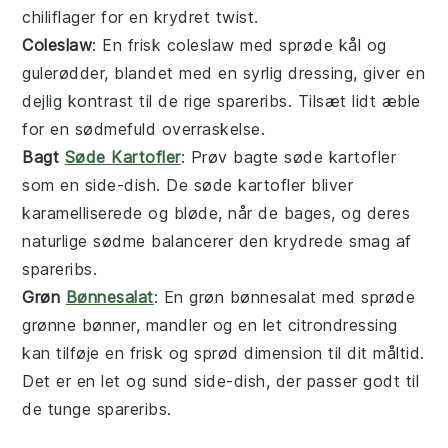
chiliflager
for en krydret twist.
Coleslaw
: En frisk
coleslaw
med sprøde
kål
og
gulerødder
, blandet med en syrlig
dressing
, giver en
dejlig kontrast til de rige
spareribs
. Tilsæt lidt
æble
for en sødmefuld overraskelse.
Bagt
Søde Kartofler
: Prøv
bagte søde kartofler
som en side-dish. De
søde kartofler
bliver
karamelliserede og bløde, når de bages, og deres
naturlige sødme balancerer den krydrede smag af
spareribs
.
Grøn
Bønnesalat
: En
grøn bønnesalat
med sprøde
grønne bønner
,
mandler
og en let
citrondressing
kan tilføje en frisk og sprød dimension til dit måltid.
Det er en let og sund side-dish, der passer godt til
de tunge
spareribs
.