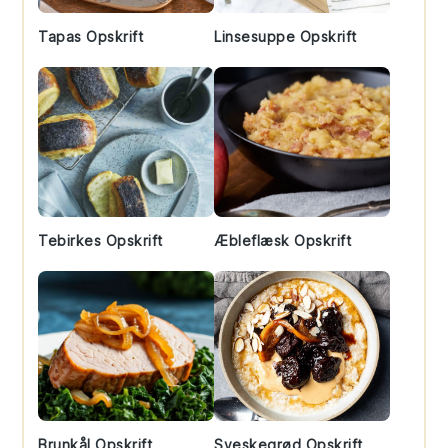
Tapas Opskrift
Linsesuppe Opskrift
Tebirkes Opskrift
Æbleflæsk Opskrift
Brunkål Opskrift
Sveskegrød Opskrift