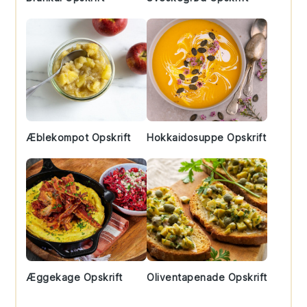
Æblekompot Opskrift
Hokkaidosuppe Opskrift
Æggekage Opskrift
Oliventapenade Opskrift