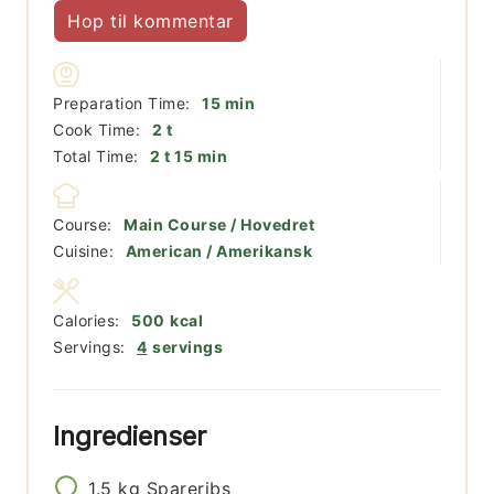
Hop til kommentar
minutter
Preparation Time:
15
min
timer
Cook Time:
2
t
timer
minutter
Total Time:
2
t
15
min
Course:
Main Course / Hovedret
Cuisine:
American / Amerikansk
Calories:
500
kcal
Servings:
4
servings
Ingredienser
1.5
kg
Spareribs