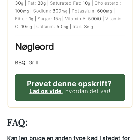
30
|
Fat:
30
|
Saturated Fat:
10
|
Cholesterol:
g
g
g
100
|
Sodium:
800
|
Potassium:
600
|
mg
mg
mg
Fiber:
1
|
Sugar:
15
|
Vitamin A:
500
|
Vitamin
g
g
IU
C:
10
|
Calcium:
50
|
Iron:
3
mg
mg
mg
Nøgleord
BBQ, Grill
Prøvet denne opskrift?
Lad os vide
, hvordan det var!
FAQ:
Kan jeg bruge en anden type kød i stedet for