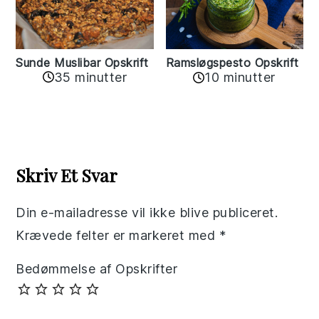
Sunde Muslibar Opskrift
Ramsløgspesto Opskrift
35 minutter
10 minutter
Reader
Interactions
Skriv Et Svar
Din e-mailadresse vil ikke blive publiceret.
Krævede felter er markeret med
*
Bedømmelse af Opskrifter