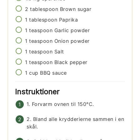
2
tablespoon
Brown sugar
1
tablespoon
Paprika
1
teaspoon
Garlic powder
1
teaspoon
Onion powder
1
teaspoon
Salt
1
teaspoon
Black pepper
1
cup
BBQ sauce
Instruktioner
1. Forvarm ovnen til 150°C.
2. Bland alle krydderierne sammen i en
skål.