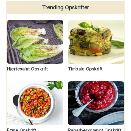
Trending Opskrifter
Hjertesalat Opskrift
Timbale Opskrift
Ezme Opskrift
Rabarberkompot Opskrift