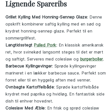
Lignende Spareribs
Grillet Kylling Med Honning-Sennep Glaze
: Denne
opskrift kombinerer saftig
kylling
med en sød og
krydret
honning
-sennep glaze. Perfekt til en
sommergrillfest.
Langtidsstegt
Pulled Pork
: En klassisk amerikansk
ret, hvor
svinekød
langsomt steges til det er mørt
og saftigt. Serveres med
coleslaw
og
burgerboller
.
Barbecue Kyllingevinger
: Sprøde
kyllingevinger
marineret i en lækker
barbecue
sauce. Perfekt som
forret eller til en hyggelig aften med venner.
Ovnbagte Kartoffelbåde
: Sprøde
kartoffelbåde
krydret med
paprika
og
hvidløg
. En fantastisk side
dish til enhver hovedret.
Coleslaw Med Æble
: En frisk og sprød
coleslaw