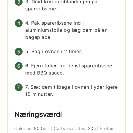
3. Gnid krydderiblandingen på
spareribsene.
4. Pak spareribsene ind i
aluminiumsfolie og læg dem på en
bageplade.
5. Bag i ovnen i 2 timer.
6. Fjern folien og pensl spareribsene
med BBQ sauce.
7. Sæt dem tilbage i ovnen i yderligere
15 minutter.
Næringsværdi
Calories:
500
|
Carbohydrates:
20
|
Protein:
kcal
g