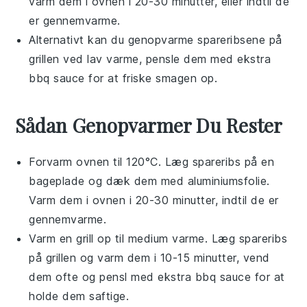
varm dem i ovnen i 20-30 minutter, eller indtil de
er gennemvarme.
Alternativt kan du genopvarme
spareribsene
på
grillen ved lav varme, pensle dem med ekstra
bbq sauce
for at friske smagen op.
Sådan Genopvarmer Du Rester
Forvarm ovnen til 120°C. Læg
spareribs
på en
bageplade og dæk dem med aluminiumsfolie.
Varm dem i ovnen i 20-30 minutter, indtil de er
gennemvarme.
Varm en grill op til medium varme. Læg
spareribs
på grillen og varm dem i 10-15 minutter, vend
dem ofte og pensl med ekstra
bbq sauce
for at
holde dem saftige.