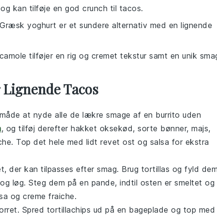
 og kan tilføje en god crunch til tacos.
 Græsk yoghurt er et sundere alternativ med en lignende
camole tilføjer en rig og cremet tekstur samt en unik sma
r Lignende Tacos
 måde at nyde alle de lækre smage af en
burrito
uden
a
, og tilføj derefter
hakket oksekød
,
sorte bønner
,
majs
,
che
. Top det hele med lidt
revet ost
og
salsa
for ekstra
et, der kan tilpasses efter smag. Brug
tortillas
og fyld de
og
løg
. Steg dem på en pande, indtil osten er smeltet og
lsa
og
creme fraiche
.
forret. Spred
tortillachips
ud på en bageplade og top med