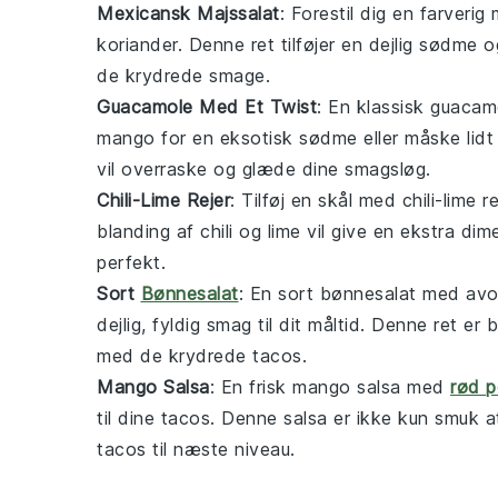
Mexicansk Majssalat
: Forestil dig en farverig
koriander
. Denne ret tilføjer en dejlig sødme o
de krydrede smage.
Guacamole Med Et Twist
: En klassisk
guacam
mango
for en eksotisk sødme eller måske lid
vil overraske og glæde dine smagsløg.
Chili-Lime Rejer
: Tilføj en skål med
chili-lime re
blanding af
chili
og
lime
vil give en ekstra di
perfekt.
Sort
Bønnesalat
: En
sort bønnesalat
med
av
dejlig, fyldig smag til dit måltid. Denne re
med de krydrede tacos.
Mango Salsa
: En frisk
mango salsa
med
rød p
til dine tacos. Denne salsa er ikke kun smuk 
tacos til næste niveau.