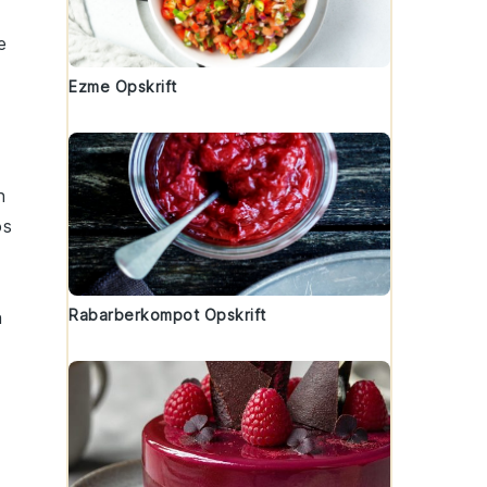
e
Ezme Opskrift
n
os
Rabarberkompot Opskrift
n