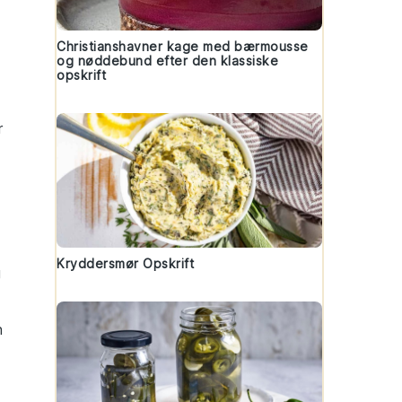
Christianshavner kage med bærmousse
og nøddebund efter den klassiske
opskrift
r
Kryddersmør Opskrift
g
n