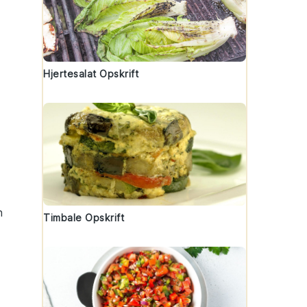
Hjertesalat Opskrift
n
Timbale Opskrift