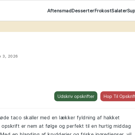
Aftensmad
Desserter
Frokost
Salater
Su
t
b 3, 2026
Udskriv opskrifter
Hop Til Opskrif
røde taco skaller med en lækker fyldning af hakket
pskrift er nem at følge og perfekt til en hurtig middag
Med en blanding af krydderier og friske ingredienser, vil