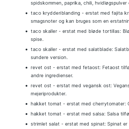
spidskommen, paprika, chili, hvidløgspulver 
taco krydderiblanding
- erstat med
fajita 
smagsnoter og kan bruges som en erstatni
taco skaller
- erstat med
bløde tortillas
: Bl
spise.
taco skaller
- erstat med
salatblade
: Salat
sundere version.
revet ost
- erstat med
fetaost
: Fetaost ti
andre ingredienser.
revet ost
- erstat med
vegansk ost
: Vegans
mejeriprodukter.
hakket tomat
- erstat med
cherrytomater
:
hakket tomat
- erstat med
salsa
: Salsa til
strimlet salat
- erstat med
spinat
: Spinat e