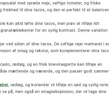
majssalat
med sprøde
majs
, saftige
tomater
, og friske
g friskhed til dine tacos, og den er perfekt til at balancer
ole
kan altid løfte dine tacos, men prøv at tilføje lidt
t
granatæblekerner
for en syrlig kontrast. Denne variation
jer
ved siden af dine tacos. De saftige
rejer
marineret i e
mension af smag og tekstur, som komplementerer dine tac
ocado
,
rødløg
, og en frisk
limevinaigrette
kan tilføje en
t er både mættende og nærende, og den passer godt samme
eber
,
rødløg
, og
koriander
vil tilføje en sød og syrlig note
at se på, men også en smagseksplosion, der vil tage dine