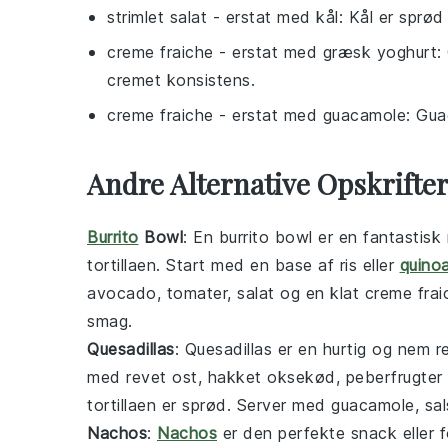
strimlet salat
- erstat med
kål
: Kål er sprød
creme fraiche
- erstat med
græsk yoghurt
:
cremet konsistens.
creme fraiche
- erstat med
guacamole
: Gua
Andre Alternative Opskrifte
Burrito
Bowl
: En
burrito bowl
er en fantastisk
tortillaen. Start med en base af
ris
eller
quino
avocado
,
tomater
,
salat
og en klat
creme frai
smag.
Quesadillas
: Quesadillas er en hurtig og nem r
med
revet ost
,
hakket oksekød
,
peberfrugter
tortillaen er sprød. Server med
guacamole
,
sa
Nachos
:
Nachos
er den perfekte snack eller 