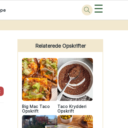
☰
ppe
Primary
Sidebar
Relaterede Opskrifter
t
Big Mac Taco
Taco Krydderi
Opskrift
Opskrift