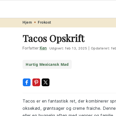
Opskrift
.ne
Skip
Skip
Skip
Skip
Hjem
Frokost
to
to
to
to
Tacos Opskrift
primary
main
primary
footer
navigation
content
sidebar
Forfatter:
Ken
Udgivet:
feb 13, 2025
|
Opdateret:
fe
Hurtig Mexicansk Mad
Tacos er en fantastisk ret, der kombinerer sp
oksekød, grøntsager og creme fraiche. Denne o
eller en hyggelig aften med venner og familie. 