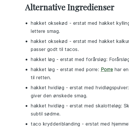
Alternative Ingredienser
hakket oksekød
- erstat med
hakket kyllin
lettere smag.
hakket oksekød
- erstat med
hakket kalku
passer godt til tacos.
hakket løg
- erstat med
forårsløg
: Forårslø
hakket løg
- erstat med
porre
:
Porre
har en
til retten.
hakket hvidløg
- erstat med
hvidløgspulver
giver den ønskede smag.
hakket hvidløg
- erstat med
skalotteløg
: S
subtil sødme.
taco krydderiblanding
- erstat med
hjemmel