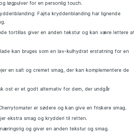
og løgpulver for en personlig touch.
krydderiblanding
: Fajita krydderiblanding har lignende
ng.
øde tortillas giver en anden tekstur og kan være lettere a
blade kan bruges som en lav-kulhydrat erstatning for en
lføjer en salt og cremet smag, der kan komplementere de
k ost er et godt alternativ for dem, der undgår
 Cherrytomater er sødere og kan give en friskere smag.
føjer ekstra smag og krydderi til retten.
r næringsrig og giver en anden tekstur og smag.