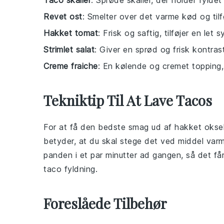
Taco skaller
: Sprøde skaller, der holder fylde
Revet ost
: Smelter over det varme kød og tilf
Hakket tomat
: Frisk og saftig, tilføjer en let s
Strimlet salat
: Giver en sprød og frisk kontrast
Creme fraiche
: En kølende og cremet topping,
Tekniktip Til At Lave Tacos
For at få den bedste smag ud af
hakket oks
betyder, at du skal stege det ved middel varm
panden i et par minutter ad gangen, så det får
taco
fyldning.
Foreslåede Tilbehør