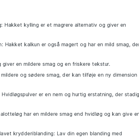
g
: Hakket kylling er et magrere alternativ og giver en
n
: Hakket kalkun er også magert og har en mild smag, de
g giver en mildere smag og en friskere tekstur.
 mildere og sødere smag, der kan tilføje en ny dimension
: Hvidløgspulver er en nem og hurtig erstatning, der stadi
kalotteløg har en mildere smag end hvidløg og kan give e
avet krydderiblanding
: Lav din egen blanding med