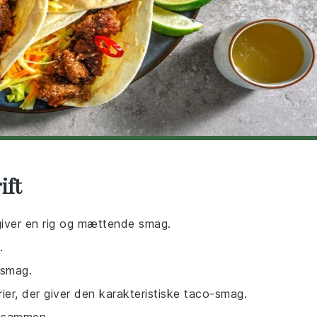
ift
 giver en rig og mættende smag.
.
 smag.
rier, der giver den karakteristiske taco-smag.