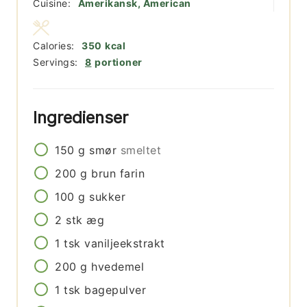
Cuisine:
Amerikansk, American
Calories:
350
kcal
Servings:
8
portioner
Ingredienser
150
g
smør
smeltet
200
g
brun farin
100
g
sukker
2
stk
æg
1
tsk
vaniljeekstrakt
200
g
hvedemel
1
tsk
bagepulver