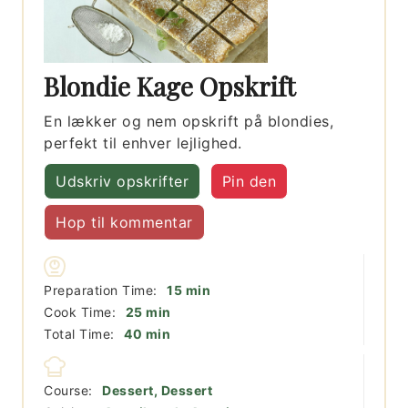
Blondie Kage Opskrift
En lækker og nem opskrift på blondies,
perfekt til enhver lejlighed.
Udskriv opskrifter
Pin den
Hop til kommentar
minutter
Preparation Time:
15
min
minutter
Cook Time:
25
min
minutter
Total Time:
40
min
Course:
Dessert, Dessert