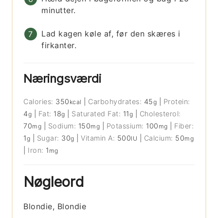
minutter.
Lad kagen køle af, før den skæres i
firkanter.
Næringsværdi
Calories:
350
|
Carbohydrates:
45
|
Protein:
kcal
g
4
|
Fat:
18
|
Saturated Fat:
11
|
Cholesterol:
g
g
g
70
|
Sodium:
150
|
Potassium:
100
|
Fiber:
mg
mg
mg
1
|
Sugar:
30
|
Vitamin A:
500
|
Calcium:
50
g
g
IU
mg
|
Iron:
1
mg
Nøgleord
Blondie, Blondie