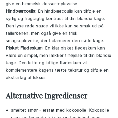
give en himmelsk dessertoplevelse.
Hindbærcoulis
: En
hindbærcoulis
kan tilføje en
syrlig og frugtagtig kontrast til din
blondie kage
.
Den lyse røde sauce vil ikke kun se smuk ud på
tallerkenen, men også give en frisk
smagsoplevelse, der balancerer den søde kage.
Pisket Flødeskum
: En klat
pisket flødeskum
kan
være en simpel, men lækker tilføjelse til din
blondie
kage
. Den lette og luftige flødeskum vil
komplementere kagens tætte tekstur og tilføje en
ekstra lag af luksus.
Alternative Ingredienser
smeltet smør
- erstat med
kokosolie
: Kokosolie
giver en lignende tekstur og fugtighed, men