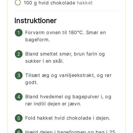
100
g
hvid chokolade
hakket
Instruktioner
Forvarm ovnen til 180°C. Smør en
bageform.
Bland smeltet smør, brun farin og
sukker i en skål.
Tilsæt æg og vaniljeekstrakt, og rør
godt.
Bland hvedemel og bagepulver i, og
rør indtil dejen er jævn.
Fold hakket hvid chokolade i dejen.
Hæld dejen i bageformen og bag i 25