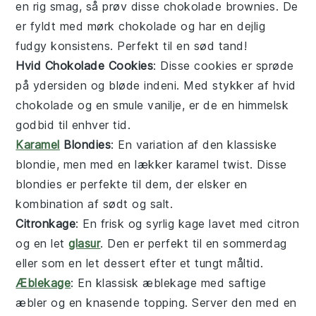
en rig smag, så prøv disse chokolade brownies. De
er fyldt med
mørk chokolade
og har en dejlig
fudgy konsistens. Perfekt til en sød tand!
Hvid Chokolade Cookies
: Disse cookies er sprøde
på ydersiden og bløde indeni. Med stykker af
hvid
chokolade
og en smule
vanilje
, er de en himmelsk
godbid til enhver tid.
Karamel
Blondies
: En variation af den klassiske
blondie, men med en lækker
karamel
twist. Disse
blondies er perfekte til dem, der elsker en
kombination af sødt og salt.
Citronkage
: En frisk og syrlig
kage
lavet med
citron
og en let
glasur
. Den er perfekt til en sommerdag
eller som en let dessert efter et tungt måltid.
Æblekage
: En klassisk
æblekage
med saftige
æbler
og en knasende topping. Server den med en