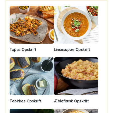
Sidebar
Tapas Opskrift
Linsesuppe Opskrift
Tebirkes Opskrift
Æbleflæsk Opskrift