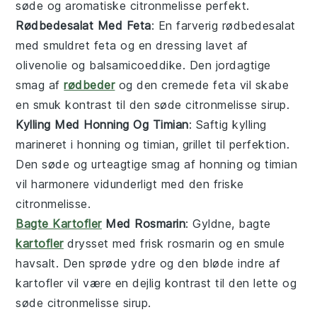
søde og aromatiske
citronmelisse
perfekt.
Rødbedesalat Med Feta
: En farverig
rødbedesalat
med smuldret
feta
og en dressing lavet af
olivenolie
og
balsamicoeddike
. Den jordagtige
smag af
rødbeder
og den cremede
feta
vil skabe
en smuk kontrast til den søde
citronmelisse
sirup.
Kylling Med Honning Og Timian
: Saftig
kylling
marineret i
honning
og
timian
, grillet til perfektion.
Den søde og urteagtige smag af
honning
og
timian
vil harmonere vidunderligt med den friske
citronmelisse
.
Bagte Kartofler
Med Rosmarin
: Gyldne,
bagte
kartofler
drysset med frisk
rosmarin
og en smule
havsalt
. Den sprøde ydre og den bløde indre af
kartofler
vil være en dejlig kontrast til den lette og
søde
citronmelisse
sirup.