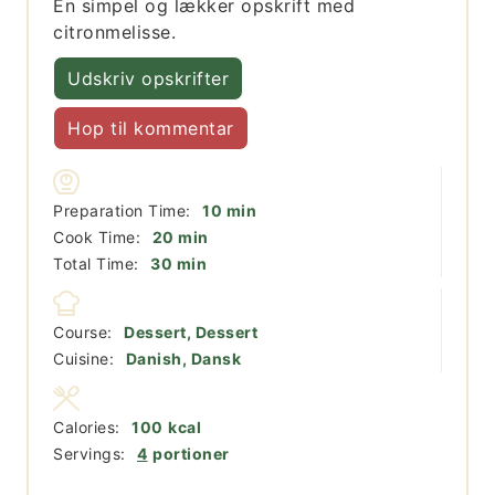
En simpel og lækker opskrift med
citronmelisse.
Udskriv opskrifter
Hop til kommentar
minutter
Preparation Time:
10
min
minutter
Cook Time:
20
min
minutter
Total Time:
30
min
Course:
Dessert, Dessert
Cuisine:
Danish, Dansk
Calories:
100
kcal
Servings:
4
portioner