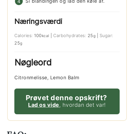
Si blandingen og lad den køle af.
Næringsværdi
Calories:
100
|
Carbohydrates:
25
|
Sugar:
kcal
g
25
g
Nøgleord
Citronmelisse, Lemon Balm
Prøvet denne opskrift?
Lad os vide
, hvordan det var!