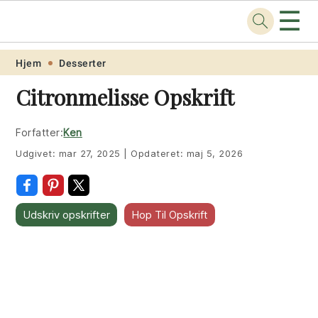
☰
Opskrift
.net
Skip
Skip
Skip
Skip
Hjem
Desserter
to
to
to
to
Citronmelisse Opskrift
primary
main
primary
footer
navigation
content
sidebar
Forfatter:
Ken
Udgivet:
mar 27, 2025
|
Opdateret:
maj 5, 2026
Udskriv opskrifter
Hop Til Opskrift