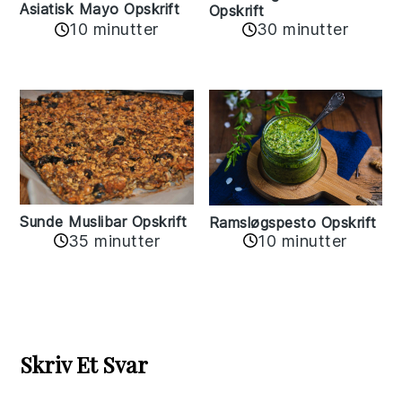
Asiatisk Mayo Opskrift
Opskrift
10 minutter
30 minutter
Sunde Muslibar Opskrift
Ramsløgspesto Opskrift
35 minutter
10 minutter
Reader
Interactions
Skriv Et Svar