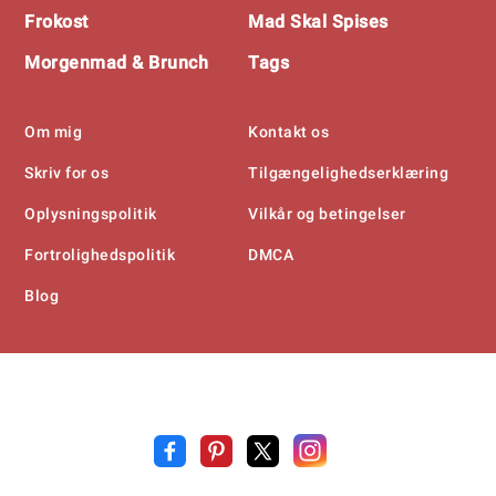
Frokost
Mad Skal Spises
Morgenmad & Brunch
Tags
Om mig
Kontakt os
Skriv for os
Tilgængelighedserklæring
Oplysningspolitik
Vilkår og betingelser
Fortrolighedspolitik
DMCA
Blog
Opskrift
.n