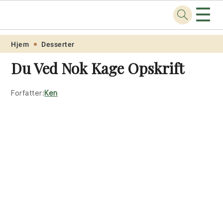
☰
Opskrift
.net
Skip
Skip
Skip
Skip
Hjem
Desserter
to
to
to
to
Du Ved Nok Kage Opskrift
primary
main
primary
footer
navigation
content
sidebar
Forfatter:
Ken