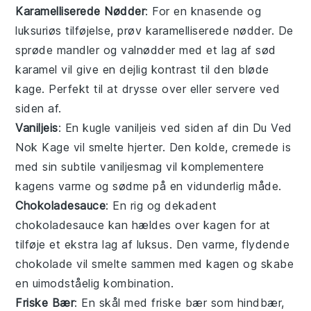
Karamelliserede Nødder
: For en knasende og
luksuriøs tilføjelse, prøv
karamelliserede nødder
. De
sprøde
mandler
og
valnødder
med et lag af sød
karamel
vil give en dejlig kontrast til den bløde
kage. Perfekt til at drysse over eller servere ved
siden af.
Vaniljeis
: En kugle
vaniljeis
ved siden af din
Du Ved
Nok Kage
vil smelte hjerter. Den kolde, cremede
is
med sin subtile
vaniljesmag
vil komplementere
kagens varme og sødme på en vidunderlig måde.
Chokoladesauce
: En rig og dekadent
chokoladesauce
kan hældes over kagen for at
tilføje et ekstra lag af luksus. Den varme, flydende
chokolade
vil smelte sammen med kagen og skabe
en uimodståelig kombination.
Friske Bær
: En skål med
friske bær
som
hindbær
,