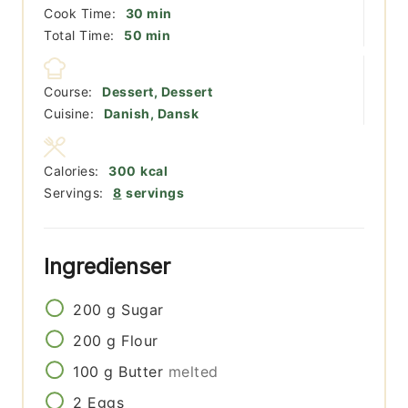
minutter
Cook Time:
30
min
minutter
Total Time:
50
min
Course:
Dessert, Dessert
Cuisine:
Danish, Dansk
Calories:
300
kcal
Servings:
8
servings
Ingredienser
200
g
Sugar
200
g
Flour
100
g
Butter
melted
2
Eggs