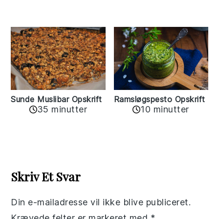
Sunde Muslibar Opskrift
Ramsløgspesto Opskrift
35 minutter
10 minutter
Reader
Interactions
Skriv Et Svar
Din e-mailadresse vil ikke blive publiceret.
Krævede felter er markeret med
*