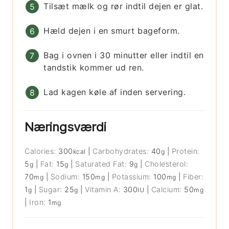
Tilsæt mælk og rør indtil dejen er glat.
Hæld dejen i en smurt bageform.
Bag i ovnen i 30 minutter eller indtil en
tandstik kommer ud ren.
Lad kagen køle af inden servering.
Næringsværdi
Calories:
300
|
Carbohydrates:
40
|
Protein:
kcal
g
5
|
Fat:
15
|
Saturated Fat:
9
|
Cholesterol:
g
g
g
70
|
Sodium:
150
|
Potassium:
100
|
Fiber:
mg
mg
mg
1
|
Sugar:
25
|
Vitamin A:
300
|
Calcium:
50
g
g
IU
mg
|
Iron:
1
mg