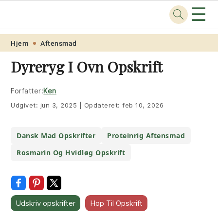
☰
Opskrift
.net
Skip
Skip
Skip
Skip
Hjem
Aftensmad
to
to
to
to
Dyreryg I Ovn Opskrift
primary
main
primary
footer
navigation
content
sidebar
Forfatter:
Ken
Udgivet:
jun 3, 2025
|
Opdateret:
feb 10, 2026
Dansk Mad Opskrifter
Proteinrig Aftensmad
Rosmarin Og Hvidløg Opskrift
Udskriv opskrifter
Hop Til Opskrift