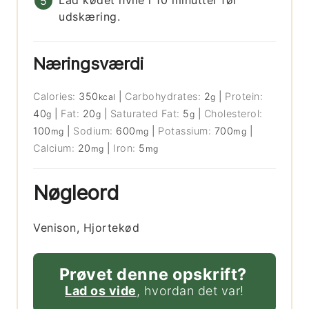
udskæring.
Næringsværdi
Calories:
350
|
Carbohydrates:
2
|
Protein:
kcal
g
40
|
Fat:
20
|
Saturated Fat:
5
|
Cholesterol:
g
g
g
100
|
Sodium:
600
|
Potassium:
700
|
mg
mg
mg
Calcium:
20
|
Iron:
5
mg
mg
Nøgleord
Venison, Hjortekød
Prøvet denne opskrift?
Lad os vide
, hvordan det var!