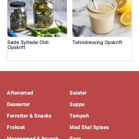
Søde Syltede Chili
Tahindressing Opskrift
Opskrift
Footer
Aftensmad
Salater
Desserter
Suppe
Forretter & Snacks
Tempeh
Frokost
Mad Skal Spises
Morgenmad & Brunch
Tags