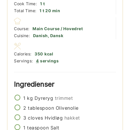
time
Cook Time:
1
t
time
minutter
Total Time:
1
t
20
min
Course:
Main Course / Hovedret
Cuisine:
Danish, Dansk
Calories:
350
kcal
Servings:
4
servings
Ingredienser
1
kg
Dyreryg
trimmet
2
tablespoon
Olivenolie
3
cloves
Hvidløg
hakket
1
teaspoon
Salt