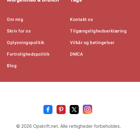
Om mig
Kontakt os
Skriv for os
Tilgængelighedserklæring
Oplysningspolitik
Vilkår og betingelser
Fortrolighedspolitik
DMCA
Blog
Opskrift
.n
© 2026 Opskrift.net. Alle rettigheder forbeholdes.