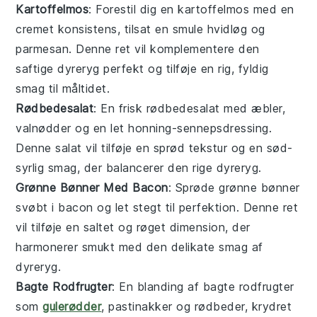
Kartoffelmos
: Forestil dig en
kartoffelmos
med en
cremet konsistens, tilsat en smule
hvidløg
og
parmesan
. Denne ret vil komplementere den
saftige
dyreryg
perfekt og tilføje en rig, fyldig
smag til måltidet.
Rødbedesalat
: En frisk
rødbedesalat
med
æbler
,
valnødder
og en let
honning
-
sennepsdressing
.
Denne salat vil tilføje en sprød tekstur og en sød-
syrlig smag, der balancerer den rige
dyreryg
.
Grønne Bønner Med Bacon
: Sprøde
grønne bønner
svøbt i
bacon
og let stegt til perfektion. Denne ret
vil tilføje en saltet og røget dimension, der
harmonerer smukt med den delikate smag af
dyreryg
.
Bagte Rodfrugter
: En blanding af
bagte rodfrugter
som
gulerødder
,
pastinakker
og
rødbeder
, krydret