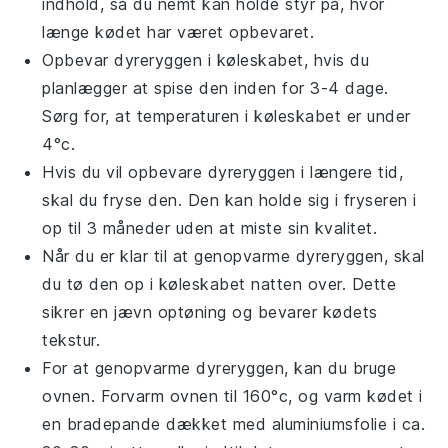
indhold, så du nemt kan holde styr på, hvor
længe kødet har været opbevaret.
Opbevar
dyreryggen
i køleskabet, hvis du
planlægger at spise den inden for 3-4 dage.
Sørg for, at temperaturen i køleskabet er under
4°c.
Hvis du vil opbevare
dyreryggen
i længere tid,
skal du fryse den. Den kan holde sig i fryseren i
op til 3 måneder uden at miste sin kvalitet.
Når du er klar til at genopvarme
dyreryggen
, skal
du tø den op i køleskabet natten over. Dette
sikrer en jævn optøning og bevarer kødets
tekstur.
For at genopvarme
dyreryggen
, kan du bruge
ovnen. Forvarm ovnen til 160°c, og varm kødet i
en
bradepande
dækket med
aluminiumsfolie
i ca.