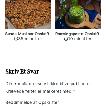
Sunde Muslibar Opskrift
Ramsløgspesto Opskrift
35 minutter
10 minutter
Reader
Interactions
Skriv Et Svar
Din e-mailadresse vil ikke blive publiceret.
Krævede felter er markeret med
*
Bedømmelse af Opskrifter