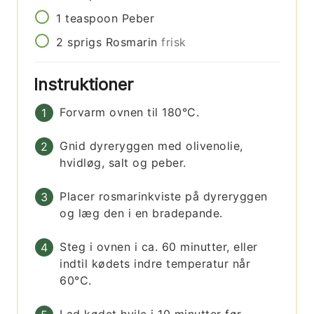
1
teaspoon
Peber
2
sprigs
Rosmarin
frisk
Instruktioner
Forvarm ovnen til 180°C.
Gnid dyreryggen med olivenolie,
hvidløg, salt og peber.
Placer rosmarinkviste på dyreryggen
og læg den i en bradepande.
Steg i ovnen i ca. 60 minutter, eller
indtil kødets indre temperatur når
60°C.
Lad kødet hvile i 10 minutter før