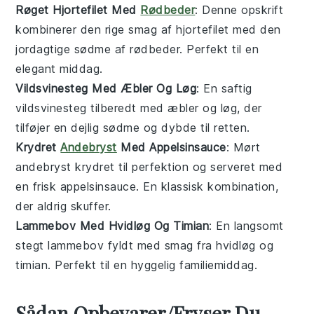
Røget Hjortefilet Med
Rødbeder
: Denne opskrift
kombinerer den rige smag af
hjortefilet
med den
jordagtige sødme af
rødbeder
. Perfekt til en
elegant middag.
Vildsvinesteg Med Æbler Og Løg
: En saftig
vildsvinesteg
tilberedt med
æbler
og
løg
, der
tilføjer en dejlig sødme og dybde til retten.
Krydret
Andebryst
Med Appelsinsauce
: Mørt
andebryst
krydret til perfektion og serveret med
en frisk
appelsinsauce
. En klassisk kombination,
der aldrig skuffer.
Lammebov Med Hvidløg Og Timian
: En langsomt
stegt
lammebov
fyldt med smag fra
hvidløg
og
timian
. Perfekt til en hyggelig familiemiddag.
Sådan Opbevarer/Fryser Du