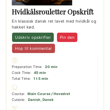
Hvidkålsrouletter Opskrift
En klassisk dansk ret lavet med hvidkål og
hakket kød.
Udskriv opskrifter
Pin den
Hop til kommentar
minutter
Preparation Time:
20
min
minutter
Cook Time:
45
min
time
minutter
Total Time:
1
t
5
min
Course:
Main Course / Hovedret
Cuisine:
Danish, Dansk