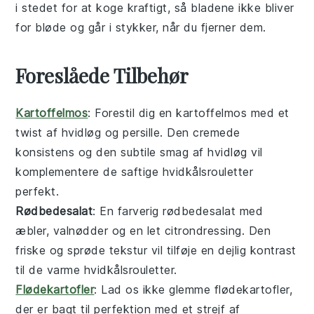
i stedet for at koge kraftigt, så bladene ikke bliver
for bløde og går i stykker, når du fjerner dem.
Foreslåede Tilbehør
Kartoffelmos
: Forestil dig en
kartoffelmos
med et
twist af
hvidløg
og
persille
. Den cremede
konsistens og den subtile smag af
hvidløg
vil
komplementere de saftige
hvidkålsrouletter
perfekt.
Rødbedesalat
: En farverig
rødbedesalat
med
æbler
,
valnødder
og en let
citrondressing
. Den
friske og sprøde tekstur vil tilføje en dejlig kontrast
til de varme
hvidkålsrouletter
.
Flødekartofler
: Lad os ikke glemme
flødekartofler
,
der er bagt til perfektion med et strejf af