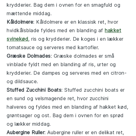
krydderier. Bag dem i ovnen for en smagfuld og
mættende middag.
Kåldolmere
: Kåldolmere er en klassisk ret, hvor
hvidkålsblade
fyldes med en blanding af
hakket
svinekød
,
ris
og
krydderier
. De koges i en lækker
tomatsauce
og serveres med kartofler.
Græske Dolmades
: Græske dolmades er små
vinblade
fyldt med en blanding af
ris
,
urter
og
krydderier
. De dampes og serveres med en
citron
-
og
dildsauce
.
Stuffed Zucchini Boats
: Stuffed zucchini boats er
en sund og velsmagende ret, hvor
zucchini
halveres og fyldes med en blanding af
hakket kød
,
grøntsager
og
ost
. Bag dem i ovnen for en sprød
og lækker middag.
Aubergine Ruller
: Aubergine ruller er en delikat ret,