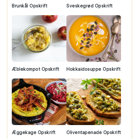
Brunkål Opskrift
Sveskegrød Opskrift
Æblekompot Opskrift
Hokkaidosuppe Opskrift
Æggekage Opskrift
Oliventapenade Opskrift