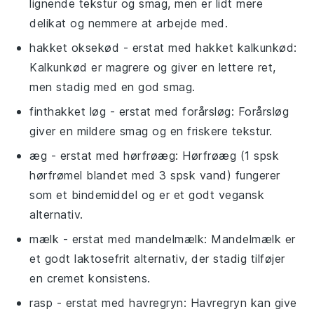
lignende tekstur og smag, men er lidt mere
delikat og nemmere at arbejde med.
hakket oksekød
- erstat med
hakket kalkunkød
:
Kalkunkød er magrere og giver en lettere ret,
men stadig med en god smag.
finthakket løg
- erstat med
forårsløg
: Forårsløg
giver en mildere smag og en friskere tekstur.
æg
- erstat med
hørfrøæg
: Hørfrøæg (1 spsk
hørfrømel blandet med 3 spsk vand) fungerer
som et bindemiddel og er et godt vegansk
alternativ.
mælk
- erstat med
mandelmælk
: Mandelmælk er
et godt laktosefrit alternativ, der stadig tilføjer
en cremet konsistens.
rasp
- erstat med
havregryn
: Havregryn kan give