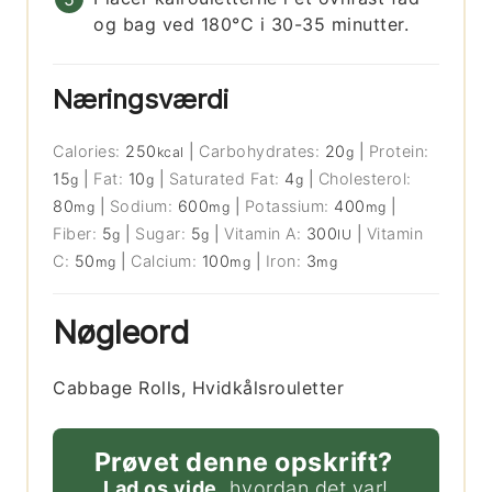
og bag ved 180°C i 30-35 minutter.
Næringsværdi
Calories:
250
|
Carbohydrates:
20
|
Protein:
kcal
g
15
|
Fat:
10
|
Saturated Fat:
4
|
Cholesterol:
g
g
g
80
|
Sodium:
600
|
Potassium:
400
|
mg
mg
mg
Fiber:
5
|
Sugar:
5
|
Vitamin A:
300
|
Vitamin
g
g
IU
C:
50
|
Calcium:
100
|
Iron:
3
mg
mg
mg
Nøgleord
Cabbage Rolls, Hvidkålsrouletter
Prøvet denne opskrift?
Lad os vide
, hvordan det var!