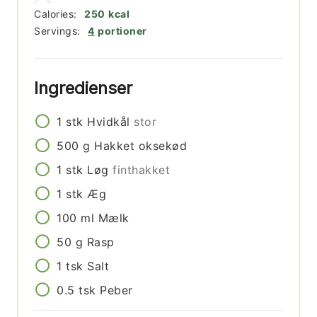
Calories:
250
kcal
Servings:
4
portioner
Ingredienser
1
stk
Hvidkål
stor
500
g
Hakket oksekød
1
stk
Løg
finthakket
1
stk
Æg
100
ml
Mælk
50
g
Rasp
1
tsk
Salt
0.5
tsk
Peber