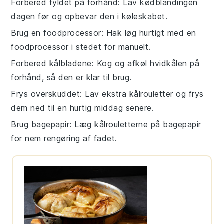
Forbered fyldet på forhånd
: Lav
kødblandingen
dagen før og opbevar den i køleskabet.
Brug en foodprocessor
: Hak
løg
hurtigt med en
foodprocessor i stedet for manuelt.
Forbered kålbladene
: Kog og afkøl
hvidkålen
på
forhånd, så den er klar til brug.
Frys overskuddet
: Lav ekstra
kålrouletter
og frys
dem ned til en hurtig middag senere.
Brug bagepapir
: Læg
kålrouletterne
på bagepapir
for nem rengøring af fadet.