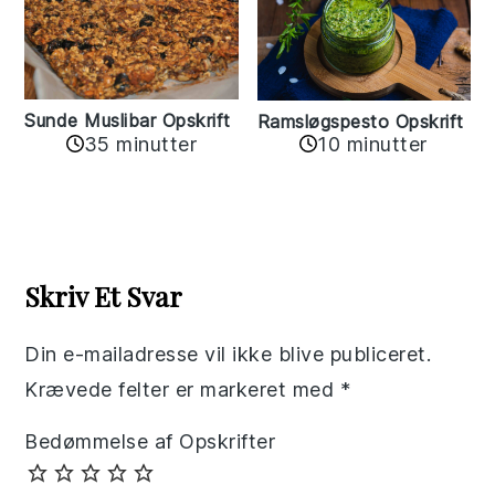
Sunde Muslibar Opskrift
Ramsløgspesto Opskrift
35 minutter
10 minutter
Reader
Interactions
Skriv Et Svar
Din e-mailadresse vil ikke blive publiceret.
Krævede felter er markeret med
*
Bedømmelse af Opskrifter