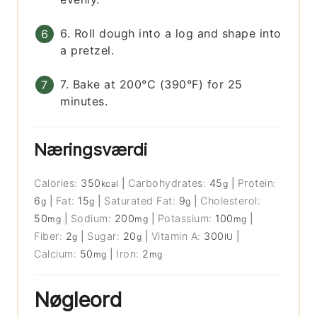
6. Roll dough into a log and shape into
a pretzel.
7. Bake at 200°C (390°F) for 25
minutes.
Næringsværdi
Calories:
350
|
Carbohydrates:
45
|
Protein:
kcal
g
6
|
Fat:
15
|
Saturated Fat:
9
|
Cholesterol:
g
g
g
50
|
Sodium:
200
|
Potassium:
100
|
mg
mg
mg
Fiber:
2
|
Sugar:
20
|
Vitamin A:
300
|
g
g
IU
Calcium:
50
|
Iron:
2
mg
mg
Nøgleord