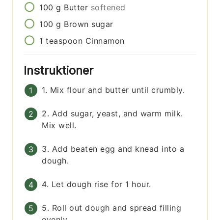
100
g
Butter
softened
100
g
Brown sugar
1
teaspoon
Cinnamon
Instruktioner
1. Mix flour and butter until crumbly.
2. Add sugar, yeast, and warm milk.
Mix well.
3. Add beaten egg and knead into a
dough.
4. Let dough rise for 1 hour.
5. Roll out dough and spread filling
evenly.