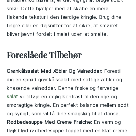
smør
. Dette hjælper med at skabe en mere
flakende tekstur i den færdige
kringle
. Brug dine
fingre eller en
dejsnitter
for at sikre, at smørret
bliver jævnt fordelt i melet uden at smelte.
Foreslåede Tilbehør
Grønkålssalat Med Æbler Og Valnødder
: Forestil
dig en sprød
grønkålssalat
med saftige
æbler
og
knasende
valnødder
. Denne friske og farverige
salat
vil tilføje en dejlig kontrast til den rige og
smøragtige
kringle
. En perfekt balance mellem sødt
og syrligt, som vil få dine smagsløg til at danse.
Rødbedesuppe Med Creme Fraiche
: En varm og
fløjlsblød
rødbedesuppe
toppet med en klat
creme