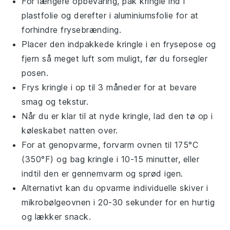
For længere opbevaring, pak
kringle
ind i
plastfolie og derefter i aluminiumsfolie for at
forhindre frysebrænding.
Placer den indpakkede
kringle
i en frysepose og
fjern så meget luft som muligt, før du forsegler
posen.
Frys
kringle
i op til 3 måneder for at bevare
smag og tekstur.
Når du er klar til at nyde
kringle
, lad den tø op i
køleskabet natten over.
For at genopvarme, forvarm ovnen til 175°C
(350°F) og bag
kringle
i 10-15 minutter, eller
indtil den er gennemvarm og sprød igen.
Alternativt kan du opvarme individuelle skiver i
mikrobølgeovnen i 20-30 sekunder for en hurtig
og lækker snack.