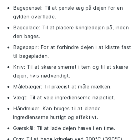
Bagepensel
: Til at pensle æg på dejen for en
gylden overflade.
Bageplade
: Til at placere kringledejen på, inden
den bages.
Bagepapir
: For at forhindre dejen i at klistre fast
til bagepladen.
Kniv
: Til at skære smørret i tern og til at skære
dejen, hvis nødvendigt.
Målebæger
: Til præcist at måle mælken.
Vægt
: Til at veje ingredienserne nøjagtigt.
Håndmixer
: Kan bruges til at blande
ingredienserne hurtigt og effektivt.
Gærskål
: Til at lade dejen hæve i en time.
Ovn
: Til at bage kringlen ved 200°C (390°F).