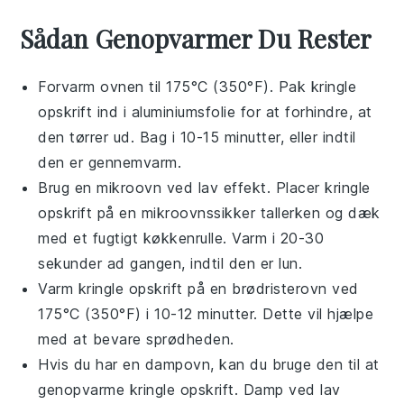
Sådan Genopvarmer Du Rester
Forvarm ovnen til 175°C (350°F). Pak
kringle
opskrift
ind i
aluminiumsfolie
for at forhindre, at
den tørrer ud. Bag i 10-15 minutter, eller indtil
den er gennemvarm.
Brug en
mikroovn
ved lav effekt. Placer
kringle
opskrift
på en
mikroovnssikker tallerken
og dæk
med et fugtigt
køkkenrulle
. Varm i 20-30
sekunder ad gangen, indtil den er lun.
Varm
kringle opskrift
på en
brødristerovn
ved
175°C (350°F) i 10-12 minutter. Dette vil hjælpe
med at bevare sprødheden.
Hvis du har en
dampovn
, kan du bruge den til at
genopvarme
kringle opskrift
. Damp ved lav