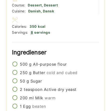
Course:
Dessert, Dessert
Cuisine:
Danish, Dansk
Calories:
350
kcal
Servings:
8
servings
Ingredienser
500
g
All-purpose flour
250
g
Butter
cold and cubed
50
g
Sugar
2
teaspoon
Active dry yeast
200
ml
Milk
warm
1
Egg
beaten