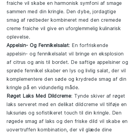
fraiche
vil skabe en harmonisk symfoni af smage
sammen med din
kringle
. Den dybe, jordagtige
smag af
rødbeder
kombineret med den cremede
creme fraiche
vil give en uforglemmelig kulinarisk
oplevelse.
Appelsin- Og Fennikelsalat
: En forfriskende
appelsin- og fennikelsalat
vil bringe en eksplosion
af citrus og anis til bordet. De saftige
appelsiner
og
sprøde
fennikel
skaber en lys og livlig
salat
, der vil
komplementere den søde og krydrede smag af din
kringle
på en vidunderlig måde.
Røget Laks Med Dildcreme
: Tynde skiver af
røget
laks
serveret med en delikat
dildcreme
vil tilføje en
luksuriøs og sofistikeret touch til din
kringle
. Den
røgede smag af
laks
og den friske
dild
vil skabe en
uovertruffen kombination, der vil glæde dine