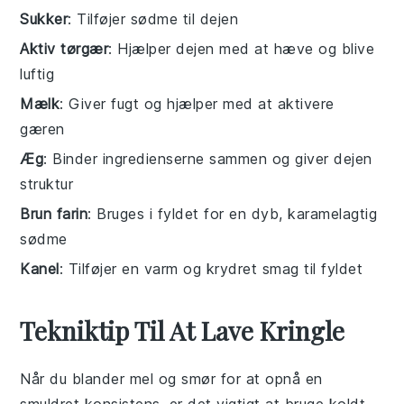
Sukker
: Tilføjer sødme til dejen
Aktiv tørgær
: Hjælper dejen med at hæve og blive
luftig
Mælk
: Giver fugt og hjælper med at aktivere
gæren
Æg
: Binder ingredienserne sammen og giver dejen
struktur
Brun farin
: Bruges i fyldet for en dyb, karamelagtig
sødme
Kanel
: Tilføjer en varm og krydret smag til fyldet
Tekniktip Til At Lave Kringle
Når du blander
mel
og
smør
for at opnå en
smuldret konsistens, er det vigtigt at bruge
koldt