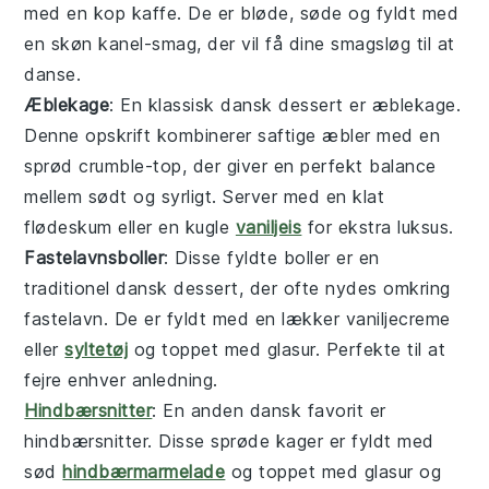
med en kop kaffe. De er bløde, søde og fyldt med
en skøn
kanel
-smag, der vil få dine smagsløg til at
danse.
Æblekage
: En klassisk
dansk
dessert
er
æblekage
.
Denne opskrift kombinerer saftige
æbler
med en
sprød
crumble
-top, der giver en perfekt balance
mellem sødt og syrligt. Server med en klat
flødeskum
eller en kugle
vaniljeis
for ekstra luksus.
Fastelavnsboller
: Disse fyldte
boller
er en
traditionel
dansk
dessert
, der ofte nydes omkring
fastelavn. De er fyldt med en lækker
vaniljecreme
eller
syltetøj
og toppet med glasur. Perfekte til at
fejre enhver anledning.
Hindbærsnitter
: En anden
dansk
favorit er
hindbærsnitter
. Disse sprøde
kager
er fyldt med
sød
hindbærmarmelade
og toppet med glasur og