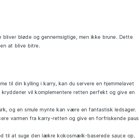
de bliver bløde og gennemsigtige, men ikke brune. Dette
n at blive bitre.
dme til din
kylling i karry
, kan du servere en hjemmelavet
krydderier vil komplementere retten perfekt og give en
urk
, og en smule
mynte
kan være en fantastisk ledsager.
cere varmen fra
karry
-retten og give en forfriskende pau
ød
til at suge den lækre
kokosmælk
-baserede sauce op.