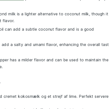
ond milk is a lighter alternative to coconut milk, though it
 flavor.
oil can add a subtle coconut flavor and is a good
 add a salty and umami flavor, enhancing the overall tas
epper has a milder flavor and can be used to maintain the
e.
r
d cremet
kokosmælk
og et strejf af
lime
. Perfekt servere