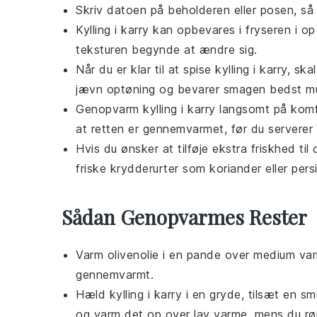
Skriv datoen på beholderen eller posen, så 
Kylling i karry
kan opbevares i fryseren i op
teksturen begynde at ændre sig.
Når du er klar til at spise
kylling i karry
, ska
jævn optøning og bevarer smagen bedst mu
Genopvarm
kylling i karry
langsomt på komfu
at retten er gennemvarmet, før du serverer
Hvis du ønsker at tilføje ekstra friskhed til
friske krydderurter som koriander eller persil
Sådan Genopvarmes Rester
Varm
olivenolie
i en pande over medium var
gennemvarmt.
Hæld
kylling i karry
i en gryde, tilsæt en s
og varm det op over lav varme, mens du røre