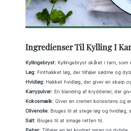
Ingredienser Til Kylling I Ka
Kyllingebryst
: Kyllingebryst skåret i tern, som
Løg
: Finthakket løg, der tilføjer sødme og dybd
Hvidløg
: Hakket hvidløg, der giver en skarp 
Karrypulver
: En blanding af krydderier, der giv
Kokosmælk
: Giver en cremet konsistens og en
Olivenolie
: Bruges til at stege løg og hvidløg, 
Salt
: Bruges til at smage retten til.
Peber
: Tilføjer en let krydret smag og dybde.