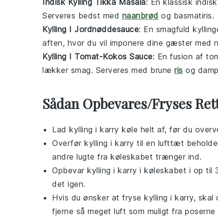
Indisk Kylling Tikka Masala
: En klassisk
indisk
Serveres bedst med
naanbrød
og
basmatiris
.
Kylling I Jordnøddesauce
: En smagfuld
kylling
aften, hvor du vil imponere dine gæster med 
Kylling I Tomat-Kokos Sauce
: En fusion af
to
lækker smag. Serveres med
brune
ris
og dam
Sådan Opbevares/Fryses Ret
Lad
kylling i karry
køle helt af, før du overv
Overfør
kylling i karry
til en lufttæt behold
andre lugte fra køleskabet trænger ind.
Opbevar
kylling i karry
i køleskabet i op til
det igen.
Hvis du ønsker at fryse
kylling i karry
, skal
fjerne så meget luft som muligt fra poserne