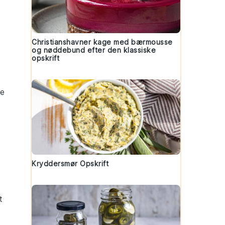
Christianshavner kage med bærmousse
og nøddebund efter den klassiske
opskrift
te
Kryddersmør Opskrift
t