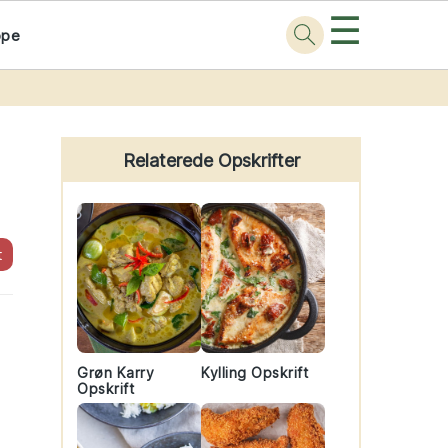
☰
ppe
Primary
Sidebar
Relaterede Opskrifter
t
Grøn Karry
Kylling Opskrift
Opskrift