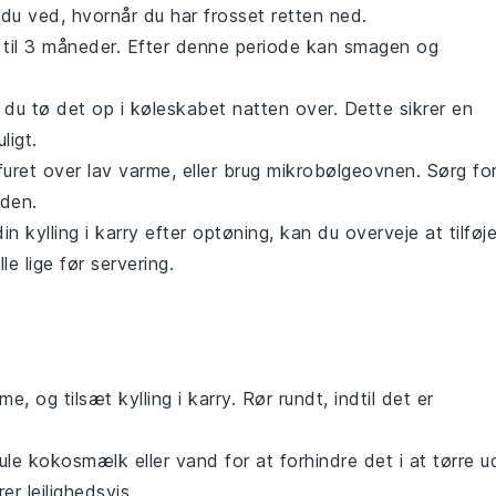
du ved, hvornår du har frosset retten ned.
 til 3 måneder. Efter denne periode kan smagen og
l du tø det op i køleskabet natten over. Dette sikrer en
ligt.
ret over lav varme, eller brug mikrobølgeovnen. Sørg for
 den.
 din
kylling i karry
efter optøning, kan du overveje at tilføj
le lige før servering.
me, og tilsæt
kylling i karry
. Rør rundt, indtil det er
mule
kokosmælk
eller
vand
for at forhindre det i at tørre u
r lejlighedsvis.