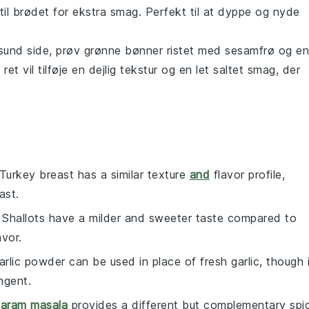
til brødet for ekstra smag. Perfekt til at dyppe og nyde
 sund side, prøv
grønne bønner
ristet med
sesamfrø
og en
t vil tilføje en dejlig tekstur og en let saltet smag, der
 Turkey breast has a similar texture
and
flavor profile,
ast.
: Shallots have a milder and sweeter taste compared to
vor.
arlic powder can be used in place of fresh garlic, though i
ungent.
aram masala
provides a different but complementary spi