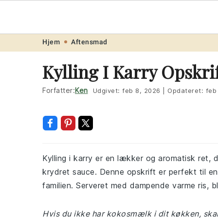
Opskrift
.ne
Skip
Skip
Skip
Skip
Hjem
Aftensmad
to
to
to
to
Kylling I Karry Opskri
primary
main
primary
footer
navigation
content
sidebar
Forfatter:
Ken
Udgivet:
feb 8, 2026
|
Opdateret:
feb
Kylling i karry er en lækker og aromatisk ret,
krydret sauce. Denne opskrift er perfekt til 
familien. Serveret med dampende varme ris, bl
Hvis du ikke har kokosmælk i dit køkken, sk