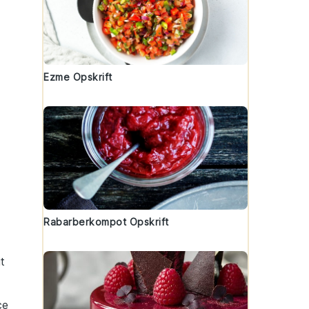
Ezme Opskrift
Rabarberkompot Opskrift
t
ce