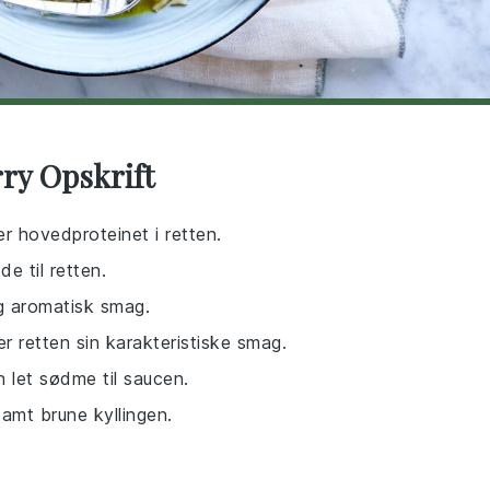
rry Opskrift
 er hovedproteinet i retten.
e til retten.
og aromatisk smag.
er retten sin karakteristiske smag.
 let sødme til saucen.
samt brune kyllingen.