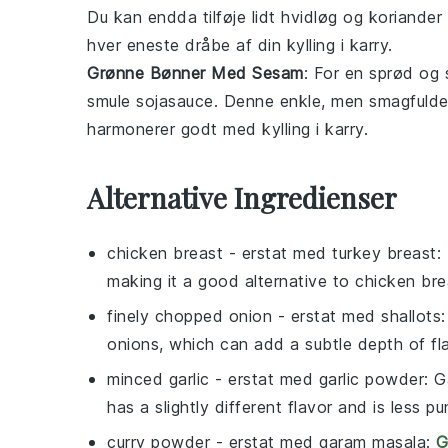
Du kan endda tilføje lidt
hvidløg
og
koriander
hver eneste dråbe af din
kylling i karry
.
Grønne Bønner Med Sesam
: For en sprød og
smule
sojasauce
. Denne enkle, men smagfulde re
harmonerer godt med
kylling i karry
.
Alternative Ingredienser
chicken breast
- erstat med
turkey breast
:
making it a good alternative to chicken bre
finely chopped onion
- erstat med
shallots
onions, which can add a subtle depth of fla
minced garlic
- erstat med
garlic powder
: G
has a slightly different flavor and is less p
curry powder
- erstat med
garam masala
:
G