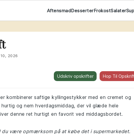
Aftensmad
Desserter
Frokost
Salater
Su
t
ft
 10, 2026
Udskriv opskrifter
Hop Til Opskrif
 der kombinerer saftige kyllingestykker med en cremet og
en hurtig og nem hverdagsmiddag, der vil glæde hele
iver denne ret hurtigt en favorit ved middagsbordet.
al du være opmærksom på at købe det i supermarkedet.