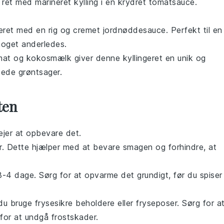
ret med marineret
kylling
i en krydret
tomatsauce
.
eret
med en rig og cremet
jordnøddesauce
. Perfekt til en
noget anderledes.
mat
og
kokosmælk
giver denne
kyllingeret
en unik og
pede
grøntsager
.
ten
ejer at opbevare det.
er. Dette hjælper med at bevare smagen og forhindre, at
 3-4 dage. Sørg for at opvarme det grundigt, før du spiser
 du bruge frysesikre beholdere eller fryseposer. Sørg for a
 for at undgå frostskader.