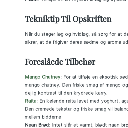
Tekniktip Til Opskriften
Når du steger
løg
og
hvidløg
, så sørg for at 
sikrer, at de frigiver deres sødme og aroma ude
Foreslåede Tilbehør
Mango Chutney
: For at tilføje en eksotisk sø
mango chutney
. Den friske smag af
mango
og 
dejlig kontrast til den krydrede
karry
.
Raita
: En kølende
raita
lavet med
yoghurt
,
ag
Den cremede tekstur og friske smag vil balan
mellem bidderne.
Naan Brød
: Intet slår et varmt, blødt
naan br