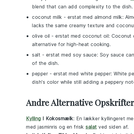
blend that can add complexity to the dish.
coconut milk
- erstat med
almond milk
: Alm
lacks the same creamy texture and coconut
olive oil
- erstat med
coconut oil
: Coconut 
alternative for high-heat cooking.
salt
- erstat med
soy sauce
: Soy sauce can
of the dish.
pepper
- erstat med
white pepper
: White p
dish's color while still adding a peppery not
Andre Alternative Opskrifte
Kylling
I Kokosmælk
: En lækker
kyllingeret
me
med
jasminris
og en frisk
salat
ved siden af.