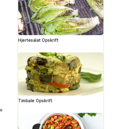
Hjertesalat Opskrift
Timbale Opskrift
se