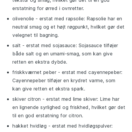
tekstur og smag, hvilket gør det til en god
erstatning for ørred i ovnretter.
olivenolie
- erstat med
rapsolie
: Rapsolie har en
neutral smag og et højt røgpunkt, hvilket gør det
velegnet til bagning.
salt
- erstat med
sojasauce
: Sojasauce tilføjer
både salt og en umami-smag, som kan give
retten en ekstra dybde.
friskkværnet peber
- erstat med
cayennepeber
:
Cayennepeber tilføjer en krydret varme, som
kan give retten et ekstra spark.
skiver citron
- erstat med
lime skiver
: Lime har
en lignende syrlighed og friskhed, hvilket gør det
til en god erstatning for citron.
hakket hvidløg
- erstat med
hvidløgspulver
: