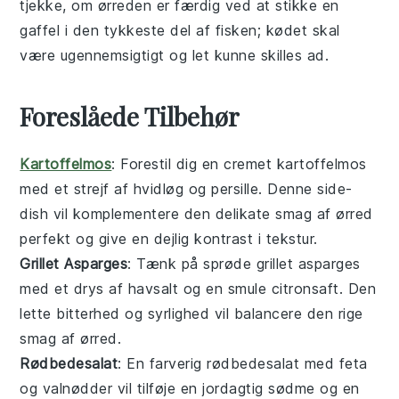
tjekke, om
ørreden
er færdig ved at stikke en
gaffel i den tykkeste del af fisken; kødet skal
være ugennemsigtigt og let kunne skilles ad.
Foreslåede Tilbehør
Kartoffelmos
: Forestil dig en cremet
kartoffelmos
med et strejf af
hvidløg
og
persille
. Denne
side-
dish
vil komplementere den delikate smag af
ørred
perfekt og give en dejlig kontrast i tekstur.
Grillet Asparges
: Tænk på sprøde
grillet asparges
med et drys af
havsalt
og en smule
citronsaft
. Den
lette
bitterhed
og
syrlighed
vil balancere den rige
smag af
ørred
.
Rødbedesalat
: En farverig
rødbedesalat
med
feta
og
valnødder
vil tilføje en jordagtig sødme og en