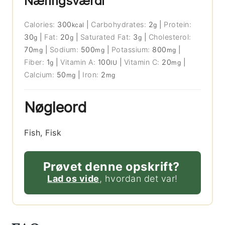
Næringsværdi
Calories:
300
|
Carbohydrates:
2
|
Protein:
kcal
g
30
|
Fat:
20
|
Saturated Fat:
3
|
Cholesterol:
g
g
g
70
|
Sodium:
500
|
Potassium:
800
|
mg
mg
mg
Fiber:
1
|
Vitamin A:
100
|
Vitamin C:
20
|
g
IU
mg
Calcium:
50
|
Iron:
2
mg
mg
Nøgleord
Fish, Fisk
Prøvet denne opskrift?
Lad os vide
, hvordan det var!