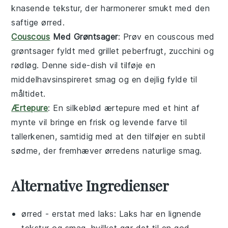
knasende tekstur, der harmonerer smukt med den
saftige
ørred
.
Couscous
Med Grøntsager
: Prøv en
couscous med
grøntsager
fyldt med
grillet peberfrugt
,
zucchini
og
rødløg
. Denne
side-dish
vil tilføje en
middelhavsinspireret smag og en dejlig fylde til
måltidet.
Ærtepure
: En silkeblød
ærtepure
med et hint af
mynte
vil bringe en frisk og levende farve til
tallerkenen, samtidig med at den tilføjer en subtil
sødme, der fremhæver
ørredens
naturlige smag.
Alternative Ingredienser
ørred
- erstat med
laks
: Laks har en lignende