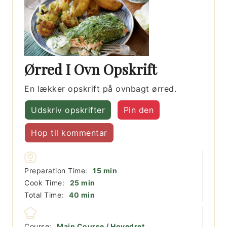
Ørred I Ovn Opskrift
En lækker opskrift på ovnbagt ørred.
Udskriv opskrifter
Pin den
Hop til kommentar
minutter
Preparation Time:
15
min
minutter
Cook Time:
25
min
minutter
Total Time:
40
min
Course:
Main Course / Hovedret