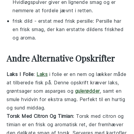
Hvidløgspulver giver en lignende smag og er
nemmere at fordele jævnt i retten.
frisk dild
- erstat med
frisk persille
: Persille har
en frisk smag, der kan erstatte dildens friskhed
og aroma.
Andre Alternative Opskrifter
Laks I Folie
:
Laks
i folie er en nem og lækker måde
at tilberede
fisk
på. Denne opskrift kræver
laks
,
grøntsager
som
asparges
og
gulerødder
, samt en
smule
hvidvin
for ekstra smag. Perfekt til en hurtig
og sund middag.
Torsk Med Citron Og Timian
: Torsk med citron og
timian er en frisk og aromatisk ret, der fremhæver
den delikate smag af
torsk
. Serveres med
kartofler