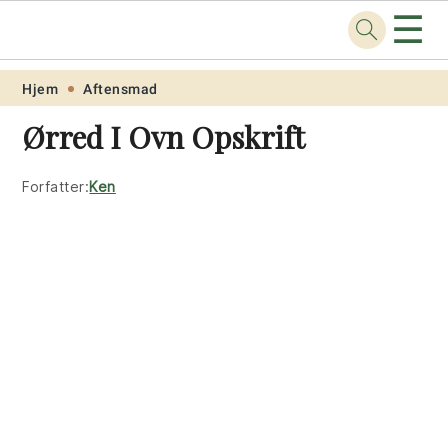
☰
Opskrift
.net
Skip
Skip
Skip
Skip
Hjem
Aftensmad
to
to
to
to
Ørred I Ovn Opskrift
primary
main
primary
footer
navigation
content
sidebar
Forfatter:
Ken