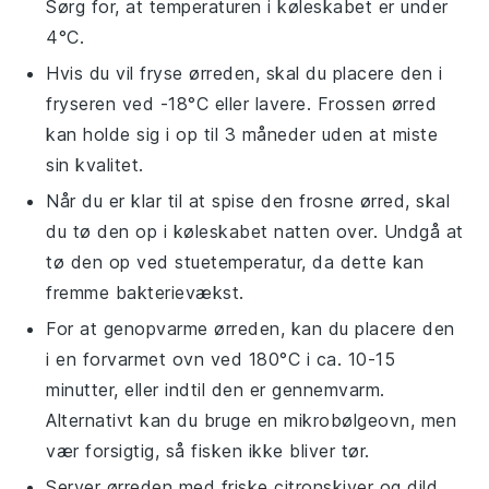
Sørg for, at temperaturen i køleskabet er under
4°C.
Hvis du vil fryse
ørreden
, skal du placere den i
fryseren ved -18°C eller lavere. Frossen
ørred
kan holde sig i op til 3 måneder uden at miste
sin kvalitet.
Når du er klar til at spise den frosne
ørred
, skal
du tø den op i køleskabet natten over. Undgå at
tø den op ved stuetemperatur, da dette kan
fremme bakterievækst.
For at genopvarme
ørreden
, kan du placere den
i en forvarmet ovn ved 180°C i ca. 10-15
minutter, eller indtil den er gennemvarm.
Alternativt kan du bruge en mikrobølgeovn, men
vær forsigtig, så fisken ikke bliver tør.
Server
ørreden
med friske
citronskiver
og
dild