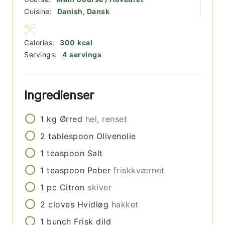
Cuisine:
Danish, Dansk
Calories:
300
kcal
Servings:
4
servings
Ingredienser
1
kg
Ørred
hel, renset
2
tablespoon
Olivenolie
1
teaspoon
Salt
1
teaspoon
Peber
friskkværnet
1
pc
Citron
skiver
2
cloves
Hvidløg
hakket
1
bunch
Frisk dild