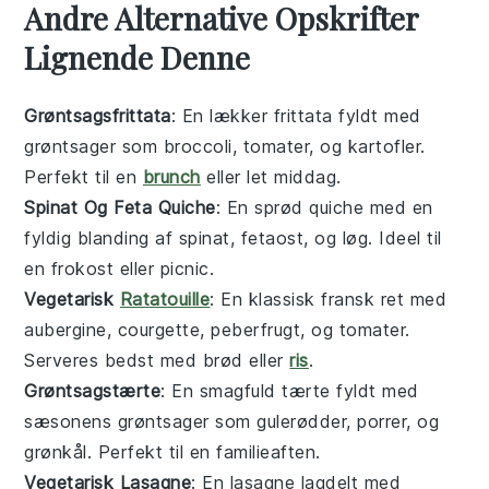
Andre Alternative Opskrifter
Lignende Denne
Grøntsagsfrittata
: En lækker
frittata
fyldt med
grøntsager
som
broccoli
,
tomater
, og
kartofler
.
Perfekt til en
brunch
eller let
middag
.
Spinat Og Feta Quiche
: En sprød
quiche
med en
fyldig blanding af
spinat
,
fetaost
, og
løg
. Ideel til
en
frokost
eller
picnic
.
Vegetarisk
Ratatouille
: En klassisk
fransk
ret med
aubergine
,
courgette
,
peberfrugt
, og
tomater
.
Serveres bedst med
brød
eller
ris
.
Grøntsagstærte
: En smagfuld
tærte
fyldt med
sæsonens grøntsager
som
gulerødder
,
porrer
, og
grønkål
. Perfekt til en
familieaften
.
Vegetarisk Lasagne
: En
lasagne
lagdelt med