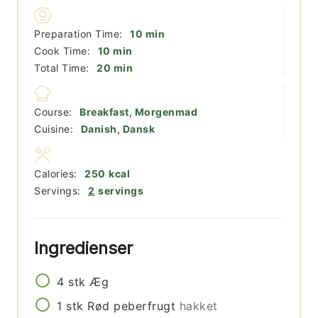
minutter
Preparation Time:
10
min
minutter
Cook Time:
10
min
minutter
Total Time:
20
min
Course:
Breakfast, Morgenmad
Cuisine:
Danish, Dansk
Calories:
250
kcal
Servings:
2
servings
Ingredienser
4
stk
Æg
1
stk
Rød peberfrugt
hakket