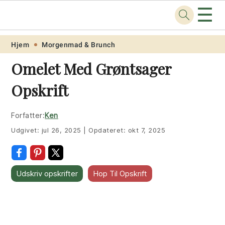
☰
Opskrift
.net
Skip
Skip
Skip
Skip
Hjem
Morgenmad & Brunch
to
to
to
to
Omelet Med Grøntsager
primary
main
primary
footer
Opskrift
navigation
content
sidebar
Forfatter:
Ken
Udgivet:
jul 26, 2025
|
Opdateret:
okt 7, 2025
Udskriv opskrifter
Hop Til Opskrift