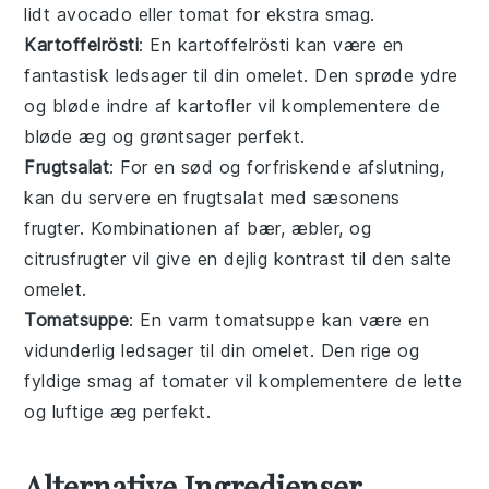
lidt
avocado
eller
tomat
for ekstra smag.
Kartoffelrösti
: En
kartoffelrösti
kan være en
fantastisk ledsager til din
omelet
. Den sprøde ydre
og bløde indre af
kartofler
vil komplementere de
bløde
æg
og
grøntsager
perfekt.
Frugtsalat
: For en sød og forfriskende afslutning,
kan du servere en
frugtsalat
med
sæsonens
frugter
. Kombinationen af
bær
,
æbler
, og
citrusfrugter
vil give en dejlig kontrast til den salte
omelet
.
Tomatsuppe
: En varm
tomatsuppe
kan være en
vidunderlig ledsager til din
omelet
. Den rige og
fyldige smag af
tomater
vil komplementere de lette
og luftige
æg
perfekt.
Alternative Ingredienser