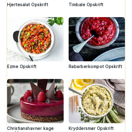
Hjertesalat Opskrift
Timbale Opskrift
Ezme Opskrift
Rabarberkompot Opskrift
Christianshavner kage
Kryddersmør Opskrift