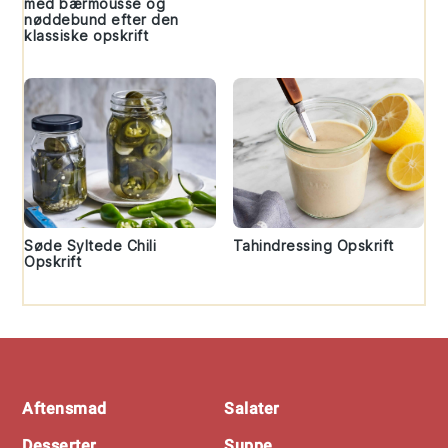
med bærmousse og
nøddebund efter den
klassiske opskrift
Søde Syltede Chili
Tahindressing Opskrift
Opskrift
Footer
Aftensmad
Salater
Desserter
Suppe