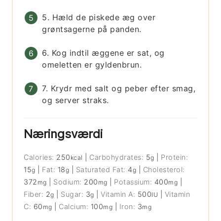
5. Hæld de piskede æg over
grøntsagerne på panden.
6. Kog indtil æggene er sat, og
omeletten er gyldenbrun.
7. Krydr med salt og peber efter smag,
og server straks.
Næringsværdi
Calories:
250
|
Carbohydrates:
5
|
Protein:
kcal
g
15
|
Fat:
18
|
Saturated Fat:
4
|
Cholesterol:
g
g
g
372
|
Sodium:
200
|
Potassium:
400
|
mg
mg
mg
Fiber:
2
|
Sugar:
3
|
Vitamin A:
500
|
Vitamin
g
g
IU
C:
60
|
Calcium:
100
|
Iron:
3
mg
mg
mg