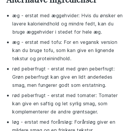
æg
- erstat med
æggehvider
: Hvis du ønsker en
lavere kalorieindhold og mindre fedt, kan du
bruge æggehvider i stedet for hele æg.
æg
- erstat med
tofu
: For en vegansk version
kan du bruge tofu, som kan give en lignende
tekstur og proteinindhold.
rød peberfrugt
- erstat med
grøn peberfrugt
:
Grøn peberfrugt kan give en lidt anderledes
smag, men fungerer godt som erstatning.
rød peberfrugt
- erstat med
tomater
: Tomater
kan give en saftig og let syrlig smag, som
komplementerer de andre grøntsager.
løg
- erstat med
forårsløg
: Forårsløg giver en
mildere smag og en friskere tekstur.