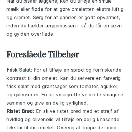
Når du pisker
æggene
, kan du tilføje en smule
mælk
eller
fløde
for at gøre omeletten ekstra luftig
og cremet. Sørg for at
panden
er godt opvarmet,
inden du hælder
æggemassen
i, så du får en jævn
og gylden overflade.
Foreslåede Tilbehør
Frisk
Salat
: For at tilføje en sprød og forfriskende
kontrast til din
omelet
, kan du servere en farverig
frisk salat
med
grøntsager
som
tomater
,
agurker
,
og
gulerødder
. En let
vinaigrette
vil binde smagene
sammen og give en dejlig syrlighed.
Ristet Brød
: En skive
ristet brød
med et strejf af
hvidløg
og
olivenolie
vil tilføje en dejlig knasende
tekstur til din
omelet
. Overvej at toppe det med