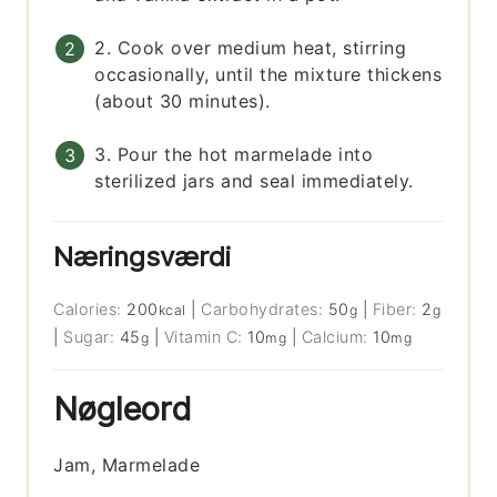
2. Cook over medium heat, stirring
occasionally, until the mixture thickens
(about 30 minutes).
3. Pour the hot marmelade into
sterilized jars and seal immediately.
Næringsværdi
Calories:
200
|
Carbohydrates:
50
|
Fiber:
2
kcal
g
g
|
Sugar:
45
|
Vitamin C:
10
|
Calcium:
10
g
mg
mg
Nøgleord
Jam, Marmelade