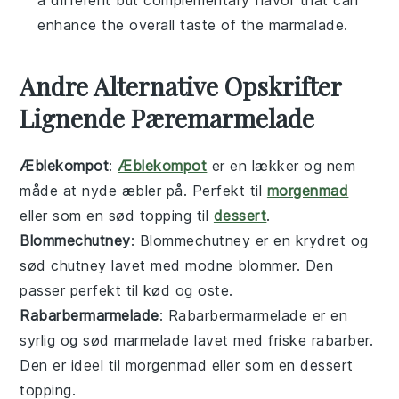
a different but complementary flavor that can
enhance the overall taste of the marmalade.
Andre Alternative Opskrifter
Lignende Pæremarmelade
Æblekompot
:
Æblekompot
er en lækker og nem
måde at nyde
æbler
på. Perfekt til
morgenmad
eller som en sød topping til
dessert
.
Blommechutney
: Blommechutney er en krydret og
sød
chutney
lavet med modne
blommer
. Den
passer perfekt til
kød
og
oste
.
Rabarbermarmelade
: Rabarbermarmelade er en
syrlig og sød
marmelade
lavet med friske
rabarber
.
Den er ideel til
morgenmad
eller som en
dessert
topping.