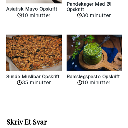
Pandekager Med Øl
Asiatisk Mayo Opskrift
Opskrift
10 minutter
30 minutter
Sunde Muslibar Opskrift
Ramsløgspesto Opskrift
35 minutter
10 minutter
Reader
Interactions
Skriv Et Svar