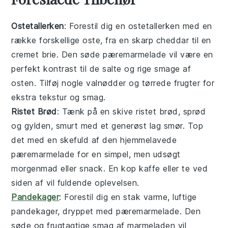
Ostetallerken
: Forestil dig en
ostetallerken
med en
række forskellige
oste
, fra en skarp
cheddar
til en
cremet
brie
. Den søde
pæremarmelade
vil være en
perfekt kontrast til de salte og rige smage af
osten
. Tilføj nogle
valnødder
og
tørrede frugter
for
ekstra tekstur og smag.
Ristet Brød
: Tænk på en skive
ristet brød
, sprød
og gylden, smurt med et generøst lag
smør
. Top
det med en skefuld af den hjemmelavede
pæremarmelade
for en simpel, men udsøgt
morgenmad
eller
snack
. En kop
kaffe
eller
te
ved
siden af vil fuldende oplevelsen.
Pandekager
: Forestil dig en stak varme, luftige
pandekager
, dryppet med
pæremarmelade
. Den
søde og frugtagtige smag af
marmeladen
vil