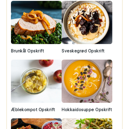
Brunkål Opskrift
Sveskegrød Opskrift
Æblekompot Opskrift
Hokkaidosuppe Opskrift