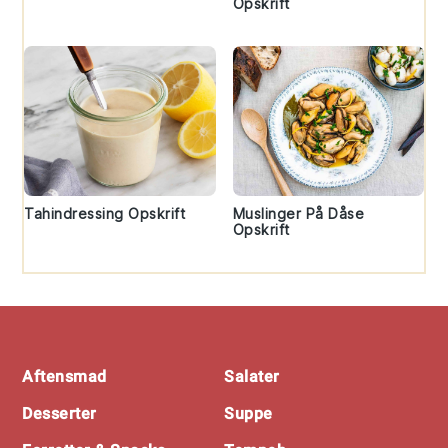
Opskrift
Tahindressing Opskrift
Muslinger På Dåse
Opskrift
Footer
Aftensmad
Salater
Desserter
Suppe