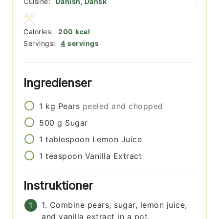
Cuisine:
Danish, Dansk
Calories:
200
kcal
Servings:
4
servings
Ingredienser
1
kg
Pears
peeled and chopped
500
g
Sugar
1
tablespoon
Lemon Juice
1
teaspoon
Vanilla Extract
Instruktioner
1. Combine pears, sugar, lemon juice,
and vanilla extract in a pot.