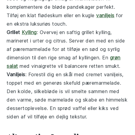
komplementere de bløde
pandekager
perfekt.
Tilføj en klat
flødeskum
eller en kugle
vaniljeis
for
en ekstra luksuriøs touch.
Grillet
Kylling
: Overvej en saftig
grillet kylling
,
marineret i
urter
og
citrus
. Server den med en side
af
pæremarmelade
for at tilføje en sød og syrlig
dimension til den rige smag af
kyllingen
. En
grøn
salat
med
vinaigrette
vil balancere retten smukt.
Vaniljeis
: Forestil dig en skål med cremet
vaniljeis
,
toppet med en generøs skefuld
pæremarmelade
.
Den kolde, silkebløde
is
vil smelte sammen med
den varme, søde
marmelade
og skabe en himmelsk
dessertoplevelse. En sprød
vaffel
eller
kiks
ved
siden af vil tilføje en dejlig tekstur.