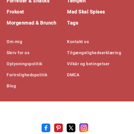
Forretter & Snacks
Tempeh
Frokost
Mad Skal Spises
Morgenmad & Brunch
Tags
Om mig
Kontakt os
Skriv for os
Tilgængelighedserklæring
Oplysningspolitik
Vilkår og betingelser
Fortrolighedspolitik
DMCA
Blog
Opskrift
.n