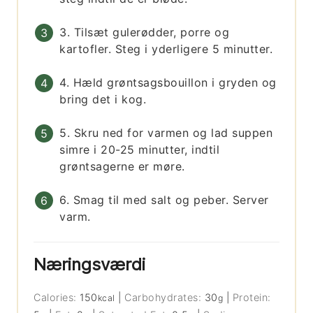
3. Tilsæt gulerødder, porre og
kartofler. Steg i yderligere 5 minutter.
4. Hæld grøntsagsbouillon i gryden og
bring det i kog.
5. Skru ned for varmen og lad suppen
simre i 20-25 minutter, indtil
grøntsagerne er møre.
6. Smag til med salt og peber. Server
varm.
Næringsværdi
Calories:
150
|
Carbohydrates:
30
|
Protein:
kcal
g