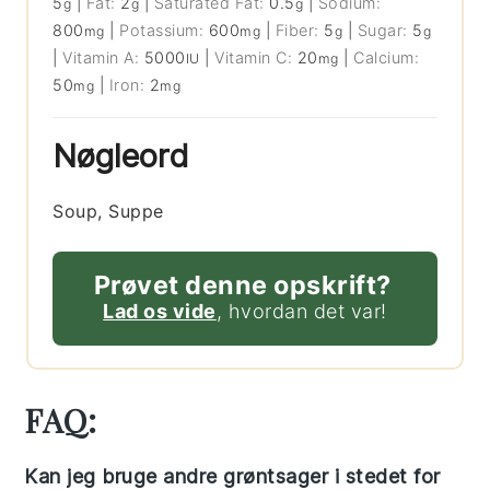
5
|
Fat:
2
|
Saturated Fat:
0.5
|
Sodium:
g
g
g
800
|
Potassium:
600
|
Fiber:
5
|
Sugar:
5
mg
mg
g
g
|
Vitamin A:
5000
|
Vitamin C:
20
|
Calcium:
IU
mg
50
|
Iron:
2
mg
mg
Nøgleord
Soup, Suppe
Prøvet denne opskrift?
Lad os vide
, hvordan det var!
FAQ:
Kan jeg bruge andre grøntsager i stedet for