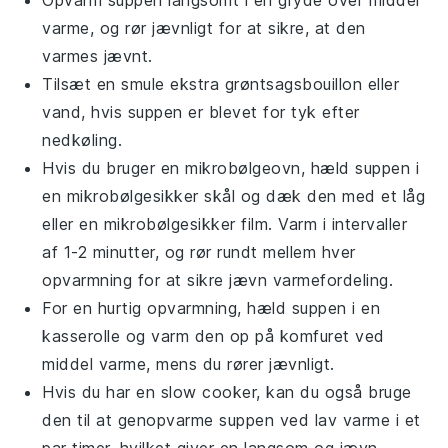
Opvarm
suppen
langsomt i en gryde over middel
varme, og rør jævnligt for at sikre, at den
varmes jævnt.
Tilsæt en smule ekstra
grøntsagsbouillon
eller
vand
, hvis
suppen
er blevet for tyk efter
nedkøling.
Hvis du bruger en mikrobølgeovn, hæld
suppen
i
en mikrobølgesikker skål og dæk den med et låg
eller en mikrobølgesikker film. Varm i intervaller
af 1-2 minutter, og rør rundt mellem hver
opvarmning for at sikre jævn varmefordeling.
For en hurtig opvarmning, hæld
suppen
i en
kasserolle og varm den op på komfuret ved
middel varme, mens du rører jævnligt.
Hvis du har en
slow cooker
, kan du også bruge
den til at genopvarme
suppen
ved lav varme i et