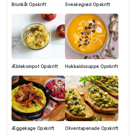
Brunkål Opskrift
Sveskegrød Opskrift
Æblekompot Opskrift
Hokkaidosuppe Opskrift
Æggekage Opskrift
Oliventapenade Opskrift