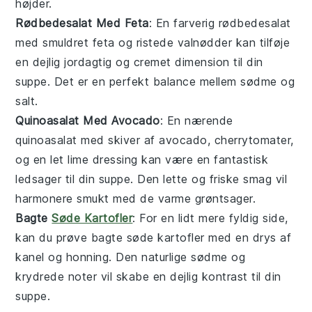
højder.
Rødbedesalat Med Feta
: En farverig
rødbedesalat
med smuldret
feta
og ristede
valnødder
kan tilføje
en dejlig jordagtig og cremet dimension til din
suppe
. Det er en perfekt balance mellem sødme og
salt.
Quinoasalat Med Avocado
: En nærende
quinoasalat
med skiver af
avocado
,
cherrytomater
,
og en let
lime
dressing kan være en fantastisk
ledsager til din
suppe
. Den lette og friske smag vil
harmonere smukt med de varme grøntsager.
Bagte
Søde Kartofler
: For en lidt mere fyldig side,
kan du prøve
bagte søde kartofler
med en drys af
kanel
og
honning
. Den naturlige sødme og
krydrede noter vil skabe en dejlig kontrast til din
suppe
.