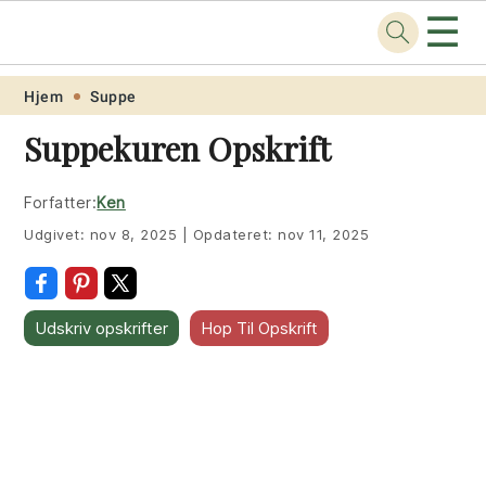
☰
Opskrift
.net
Skip
Skip
Skip
Skip
Hjem
Suppe
to
to
to
to
Suppekuren Opskrift
primary
main
primary
footer
navigation
content
sidebar
Forfatter:
Ken
Udgivet:
nov 8, 2025
|
Opdateret:
nov 11, 2025
Udskriv opskrifter
Hop Til Opskrift