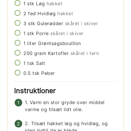
1
stk
Løg
hakket
2
fed
Hvidløg
hakket
3
stk
Gulerødder
skåret i skiver
1
stk
Porre
skåret i skiver
1
liter
Grøntsagsbouillon
200
gram
Kartofler
skåret i tern
1
tsk
Salt
0.5
tsk
Peber
Instruktioner
1. Varm en stor gryde over middel
varme og tilsæt lidt olie.
2. Tilsæt hakket løg og hvidløg, og
steg indtil de er bløde.