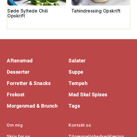
Søde Syltede Chili
Tahindressing Opskrift
Opskrift
Footer
Aftensmad
Salater
Desserter
Suppe
Forretter & Snacks
Tempeh
Frokost
Mad Skal Spises
Morgenmad & Brunch
Tags
Om mig
Kontakt os
Skriv for os
Tilgængelighedserklæring