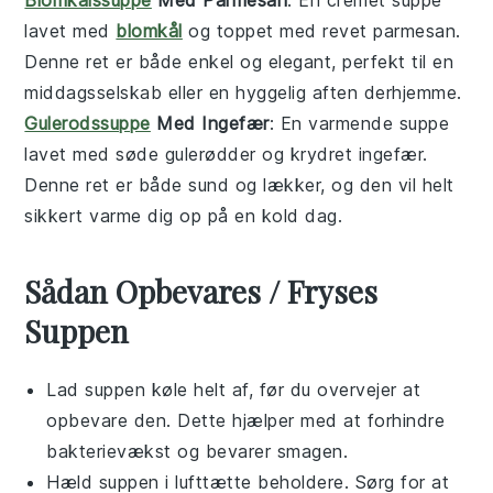
Blomkålssuppe
Med Parmesan
: En cremet
suppe
lavet med
blomkål
og toppet med revet
parmesan
.
Denne
ret
er både enkel og elegant, perfekt til en
middagsselskab eller en hyggelig aften derhjemme.
Gulerodssuppe
Med Ingefær
: En varmende
suppe
lavet med søde
gulerødder
og krydret
ingefær
.
Denne
ret
er både sund og lækker, og den vil helt
sikkert varme dig op på en kold dag.
Sådan Opbevares / Fryses
Suppen
Lad
suppen
køle helt af, før du overvejer at
opbevare den. Dette hjælper med at forhindre
bakterievækst og bevarer smagen.
Hæld
suppen
i lufttætte beholdere. Sørg for at