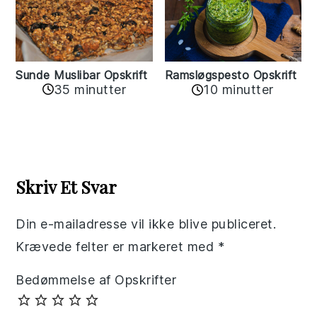
Sunde Muslibar Opskrift
Ramsløgspesto Opskrift
35 minutter
10 minutter
Reader
Interactions
Skriv Et Svar
Din e-mailadresse vil ikke blive publiceret.
Krævede felter er markeret med
*
Bedømmelse af Opskrifter