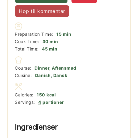
Hop til kommentar
minutter
Preparation Time:
15
min
minutter
Cook Time:
30
min
minutter
Total Time:
45
min
Course:
Dinner, Aftensmad
Cuisine:
Danish, Dansk
Calories:
150
kcal
Servings:
4
portioner
Ingredienser