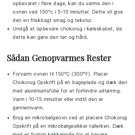
opbevaret i flere dage, kan du varme den i
ovnen ved 150°c i 5-10 minutter. Dette vil give
den en friskbagt smag og tekstur.
Undgå at opbevare
chokorug
i køleskabet, da
dette kan gøre den tør og hård.
Sådan Genopvarmes Rester
Forvarm ovnen til 150°C (300°F). Placer
Chokorug Opskrift
på en bageplade og dæk den
med aluminiumsfolie for at forhindre udtørring.
Varm i 10-15 minutter eller indtil den er
gennemvarm.
Brug en mikrobølgeovn ved at placere
Chokorug
Opskrift
på en mikrobølgesikker tallerken. Dæk
med et fugtigt køkkenrulle for at bevare