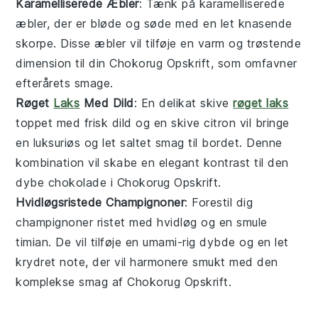
Karamelliserede Æbler
: Tænk på
karamelliserede
æbler
, der er bløde og søde med en let knasende
skorpe. Disse
æbler
vil tilføje en varm og trøstende
dimension til din Chokorug Opskrift, som omfavner
efterårets smage.
Røget
Laks
Med Dild
: En delikat skive
røget laks
toppet med frisk
dild
og en skive
citron
vil bringe
en luksuriøs og let saltet smag til bordet. Denne
kombination vil skabe en elegant kontrast til den
dybe
chokolade
i Chokorug Opskrift.
Hvidløgsristede Champignoner
: Forestil dig
champignoner
ristet med
hvidløg
og en smule
timian
. De vil tilføje en umami-rig dybde og en let
krydret note, der vil harmonere smukt med den
komplekse smag af Chokorug Opskrift.