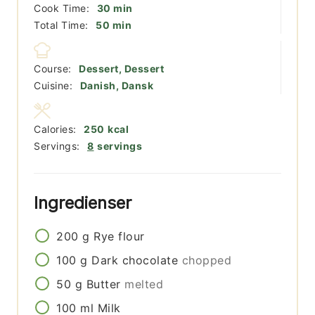
minutter
Cook Time:
30
min
minutter
Total Time:
50
min
Course:
Dessert, Dessert
Cuisine:
Danish, Dansk
Calories:
250
kcal
Servings:
8
servings
Ingredienser
200
g
Rye flour
100
g
Dark chocolate
chopped
50
g
Butter
melted
100
ml
Milk