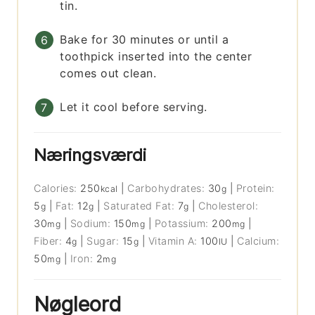
tin.
Bake for 30 minutes or until a
toothpick inserted into the center
comes out clean.
Let it cool before serving.
Næringsværdi
Calories:
250
|
Carbohydrates:
30
|
Protein:
kcal
g
5
|
Fat:
12
|
Saturated Fat:
7
|
Cholesterol:
g
g
g
30
|
Sodium:
150
|
Potassium:
200
|
mg
mg
mg
Fiber:
4
|
Sugar:
15
|
Vitamin A:
100
|
Calcium:
g
g
IU
50
|
Iron:
2
mg
mg
Nøgleord