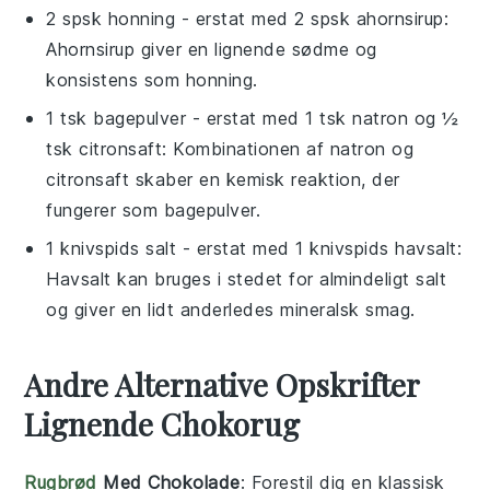
2 spsk honning
- erstat med
2 spsk ahornsirup
:
Ahornsirup giver en lignende sødme og
konsistens som honning.
1 tsk bagepulver
- erstat med
1 tsk natron og ½
tsk citronsaft
: Kombinationen af natron og
citronsaft skaber en kemisk reaktion, der
fungerer som bagepulver.
1 knivspids salt
- erstat med
1 knivspids havsalt
:
Havsalt kan bruges i stedet for almindeligt salt
og giver en lidt anderledes mineralsk smag.
Andre Alternative Opskrifter
Lignende Chokorug
Rugbrød
Med Chokolade
: Forestil dig en klassisk