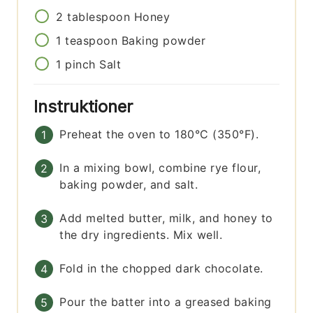
2
tablespoon
Honey
1
teaspoon
Baking powder
1
pinch
Salt
Instruktioner
Preheat the oven to 180°C (350°F).
In a mixing bowl, combine rye flour,
baking powder, and salt.
Add melted butter, milk, and honey to
the dry ingredients. Mix well.
Fold in the chopped dark chocolate.
Pour the batter into a greased baking