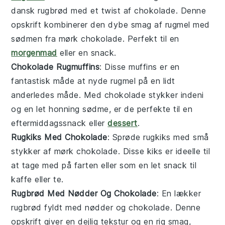
dansk
rugbrød
med et twist af
chokolade
. Denne
opskrift kombinerer den dybe smag af
rugmel
med
sødmen fra
mørk chokolade
. Perfekt til en
morgenmad
eller en
snack
.
Chokolade Rugmuffins
: Disse
muffins
er en
fantastisk måde at nyde
rugmel
på en lidt
anderledes måde. Med
chokolade
stykker indeni
og en let
honning
sødme, er de perfekte til en
eftermiddagssnack
eller
dessert
.
Rugkiks Med Chokolade
: Sprøde
rugkiks
med små
stykker af
mørk chokolade
. Disse kiks er ideelle til
at tage med på farten eller som en
let snack
til
kaffe
eller
te
.
Rugbrød Med Nødder Og Chokolade
: En lækker
rugbrød
fyldt med
nødder
og
chokolade
. Denne
opskrift giver en dejlig
tekstur
og en rig smag,