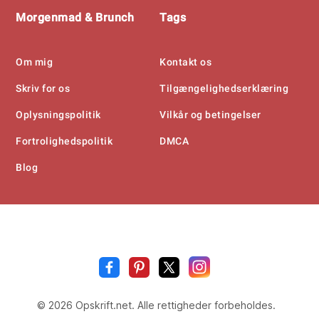
Morgenmad & Brunch
Tags
Om mig
Kontakt os
Skriv for os
Tilgængelighedserklæring
Oplysningspolitik
Vilkår og betingelser
Fortrolighedspolitik
DMCA
Blog
Opskrift
.n
© 2026 Opskrift.net. Alle rettigheder forbeholdes.