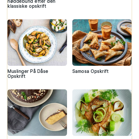
nøddebund efter den
klassiske opskrift
Muslinger På Dåse
Samosa Opskrift
Opskrift