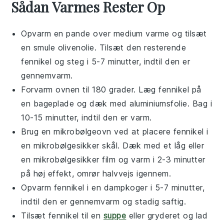
Sådan Varmes Rester Op
Opvarm en pande over medium varme og tilsæt
en smule
olivenolie
. Tilsæt den resterende
fennikel
og steg i 5-7 minutter, indtil den er
gennemvarm.
Forvarm ovnen til 180 grader. Læg
fennikel
på
en bageplade og dæk med
aluminiumsfolie
. Bag i
10-15 minutter, indtil den er varm.
Brug en mikrobølgeovn ved at placere
fennikel
i
en mikrobølgesikker skål. Dæk med et låg eller
en mikrobølgesikker film og varm i 2-3 minutter
på høj effekt, omrør halvvejs igennem.
Opvarm
fennikel
i en
dampkoger
i 5-7 minutter,
indtil den er gennemvarm og stadig saftig.
Tilsæt
fennikel
til en
suppe
eller
gryderet
og lad