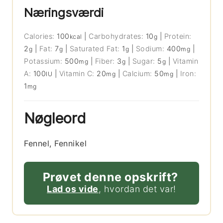
Næringsværdi
Calories:
100
|
Carbohydrates:
10
|
Protein:
kcal
g
2
|
Fat:
7
|
Saturated Fat:
1
|
Sodium:
400
|
g
g
g
mg
Potassium:
500
|
Fiber:
3
|
Sugar:
5
|
Vitamin
mg
g
g
A:
100
|
Vitamin C:
20
|
Calcium:
50
|
Iron:
IU
mg
mg
1
mg
Nøgleord
Fennel, Fennikel
Prøvet denne opskrift?
Lad os vide
, hvordan det var!