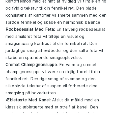
kartoffelmos
med et hint af
hvidløg
vil tilføje en rig
og fyldig tekstur til din
fennikel
ret. Den bløde
konsistens af
kartofler
vil smelte sammen med den
sprøde
fennikel
og skabe en harmonisk balance.
Rødbedesalat Med Feta
: En farverig
rødbedesalat
med smuldret
feta
vil tilføje en visuel og
smagsmæssig kontrast til din
fennikel
ret. Den
jordagtige smag af
rødbeder
og den salte
feta
vil
skabe en spændende smagsoplevelse.
Cremet Champignonsuppe
: En varm og
cremet
champignonsuppe
vil være en dejlig forret til din
fennikel
ret. Den rige smag af
svampe
og den
silkebløde tekstur af
suppen
vil forberede dine
smagsløg på hovedretten.
Æbletærte Med Kanel
: Afslut dit måltid med en
klassisk
æbletærte
med et strejf af
kanel
. Den