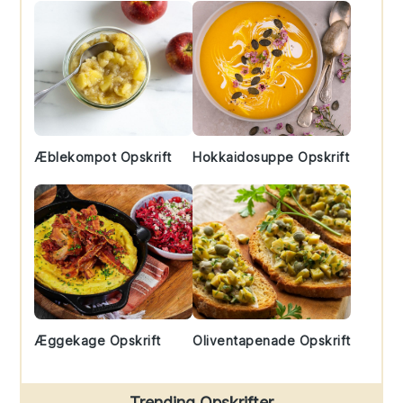
Æblekompot Opskrift
Hokkaidosuppe Opskrift
Æggekage Opskrift
Oliventapenade Opskrift
Trending Opskrifter