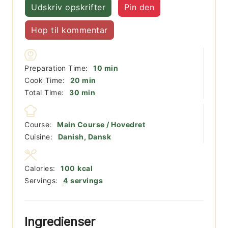
Udskriv opskrifter
Pin den
Hop til kommentar
minutter
Preparation Time:
10
min
minutter
Cook Time:
20
min
minutter
Total Time:
30
min
Course:
Main Course / Hovedret
Cuisine:
Danish, Dansk
Calories:
100
kcal
Servings:
4
servings
Ingredienser