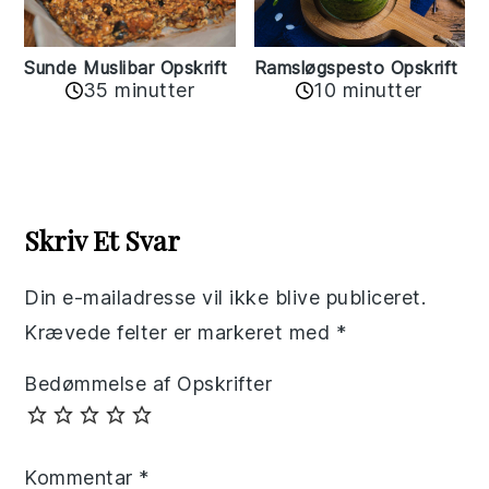
Sunde Muslibar Opskrift
Ramsløgspesto Opskrift
35 minutter
10 minutter
Reader
Interactions
Skriv Et Svar
Din e-mailadresse vil ikke blive publiceret.
Krævede felter er markeret med
*
Bedømmelse af Opskrifter
Kommentar
*