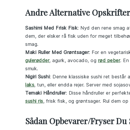
Andre Alternative Opskrifte
Sashimi Med Frisk Fisk
: Nyd den rene smag 
dem, der elsker
rå fisk
uden for meget tilbehø
smag.
Maki Ruller Med Grøntsager
: For en vegetaris
gulerødder
,
agurk
,
avocado
, og
rød peber
. En
smuk.
Nigiri Sushi
: Denne klassiske
sushi
ret består 
laks
,
tun
, eller endda
rejer
. Server med
sojaso
Temaki Håndruller
: Disse
håndruller
er perfekte
sushi ris
,
frisk fisk
, og
grøntsager
. Rul dem o
Sådan Opbevarer/Fryser Du 