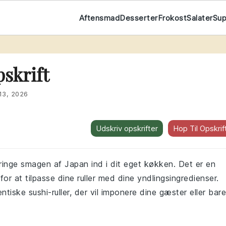
Aftensmad
Desserter
Frokost
Salater
Su
t
skrift
 13, 2026
Udskriv opskrifter
Hop Til Opskrif
ringe smagen af Japan ind i dit eget køkken. Det er en
for at tilpasse dine ruller med dine yndlingsingredienser.
iske sushi-ruller, der vil imponere dine gæster eller bare