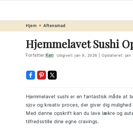
Opskrift
.ne
Skip
Skip
Skip
Skip
Hjem
Aftensmad
to
to
to
to
Hjemmelavet Sushi Op
primary
main
primary
footer
navigation
content
sidebar
Forfatter:
Ken
Udgivet:
jan 9, 2026
|
Opdateret:
jan
Hjemmelavet sushi er en fantastisk måde at b
sjov og kreativ proces, der giver dig mulighed 
Med denne opskrift kan du lave lækre og autent
tilfredsstille dine egne cravings.