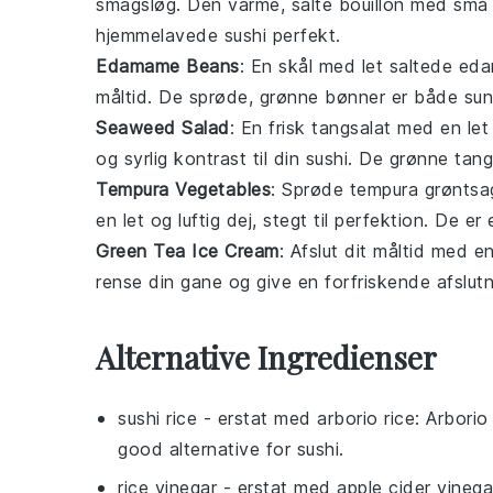
smagsløg. Den varme, salte bouillon med små
hjemmelavede sushi perfekt.
Edamame Beans
: En skål med let saltede
eda
måltid. De sprøde, grønne bønner er både sunde
Seaweed Salad
: En frisk
tangsalat
med en let
og syrlig kontrast til din sushi. De grønne ta
Tempura Vegetables
: Sprøde
tempura grøntsa
en let og luftig dej, stegt til perfektion. De er 
Green Tea Ice Cream
: Afslut dit måltid med e
rense din gane og give en forfriskende afslutn
Alternative Ingredienser
sushi rice
- erstat med
arborio rice
: Arborio
good alternative for sushi.
rice vinegar
- erstat med
apple cider vinega