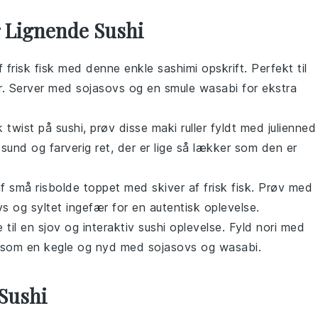
r Lignende Sushi
af
frisk fisk
med denne enkle
sashimi
opskrift. Perfekt til
r. Server med
sojasovs
og en smule
wasabi
for ekstra
k twist på
sushi
, prøv disse
maki ruller
fyldt med
julienned
 sund og farverig ret, der er lige så lækker som den er
af små risbolde toppet med skiver af
frisk fisk
. Prøv med
vs
og
syltet ingefær
for en autentisk oplevelse.
 til en sjov og interaktiv
sushi
oplevelse. Fyld
nori
med
p som en kegle og nyd med
sojasovs
og
wasabi
.
Sushi