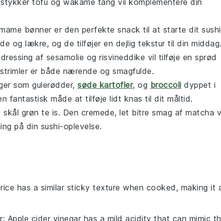
 stykker
tofu
og
wakame tang
vil komplementere din
mame bønner
er den perfekte snack til at starte dit sushi
 og lækre, og de tilføjer en dejlig tekstur til din middag
 dressing af
sesamolie
og
risvineddike
vil tilføje en sprød
ngstrimler er både nærende og smagfulde.
ger
som
gulerødder
,
søde kartofler
, og
broccoli
dyppet i
en fantastisk måde at tilføje lidt knas til dit måltid.
n skål
grøn te is
. Den cremede, let bitre smag af
matcha
v
ing på din sushi-oplevelse.
 rice has a similar sticky texture when cooked, making it 
r
: Apple cider vinegar has a mild acidity that can mimic t