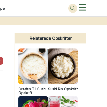
☰
ppe
Primary
Sidebar
Relaterede Opskrifter
t
Grødris Til Sushi
Sushi Ris Opskrift
Opskrift