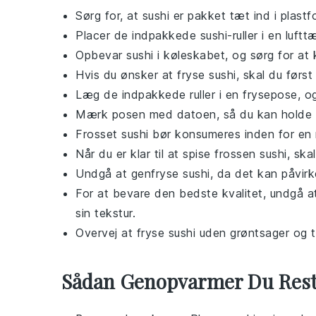
Sørg for, at
sushi
er pakket tæt ind i plastfol
Placer de indpakkede
sushi
-ruller i en luf
Opbevar
sushi
i køleskabet, og sørg for at 
Hvis du ønsker at fryse
sushi
, skal du først 
Læg de indpakkede ruller i en frysepose, og
Mærk posen med datoen, så du kan holde 
Frosset
sushi
bør konsumeres inden for en 
Når du er klar til at spise frossen
sushi
, ska
Undgå at genfryse
sushi
, da det kan påvir
For at bevare den bedste kvalitet, undgå a
sin tekstur.
Overvej at fryse
sushi
uden
grøntsager
og ti
Sådan Genopvarmer Du Res