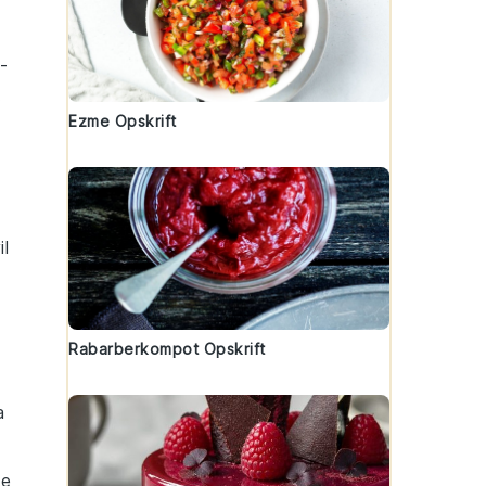
-
.
Ezme Opskrift
il
Rabarberkompot Opskrift
a
he