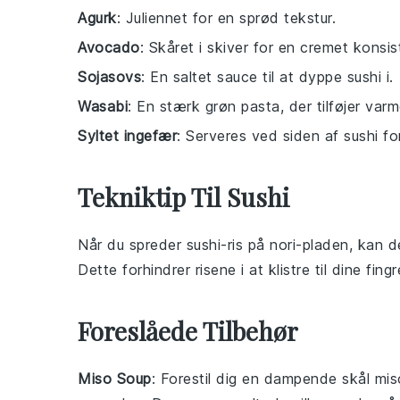
Agurk
: Juliennet for en sprød tekstur.
Avocado
: Skåret i skiver for en cremet konsis
Sojasovs
: En saltet sauce til at dyppe sushi i.
Wasabi
: En stærk grøn pasta, der tilføjer varme
Syltet ingefær
: Serveres ved siden af sushi fo
Tekniktip Til Sushi
Når du spreder
sushi-ris
på
nori-pladen
, kan d
Dette forhindrer
risene
i at klistre til dine f
Foreslåede Tilbehør
Miso Soup
: Forestil dig en dampende skål
mi