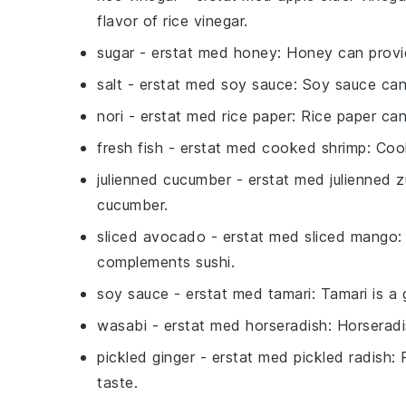
flavor of rice vinegar.
sugar
- erstat med
honey
: Honey can prov
salt
- erstat med
soy sauce
: Soy sauce can
nori
- erstat med
rice paper
: Rice paper can
fresh fish
- erstat med
cooked shrimp
: Coo
julienned cucumber
- erstat med
julienned z
cucumber.
sliced avocado
- erstat med
sliced mango
:
complements sushi.
soy sauce
- erstat med
tamari
: Tamari is a
wasabi
- erstat med
horseradish
: Horseradi
pickled ginger
- erstat med
pickled radish
: 
taste.