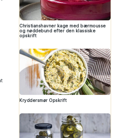
Christianshavner kage med bærmousse
og nøddebund efter den klassiske
opskrift
at
Kryddersmør Opskrift