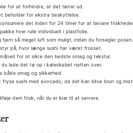
ie for at forhindre, at det tørrer ud.
ttæt beholder for ekstra beskyttelse.
konsumere det inden for 24 timer for at bevare friskhede
pakke hver rulle individuelt i plastfolie.
 fjern så meget luft som muligt, inden du forsegler posen
styr på, hvor længe
sushi
har været frosset.
måned for at sikre den bedste smag og tekstur.
l du lade det tø op i køleskabet natten over.
ke både smag og sikkerhed.
t fryse
sushi
med
avocado
, da det kan blive brun og mis
lføje dem frisk, når du er klar til at servere.
ter