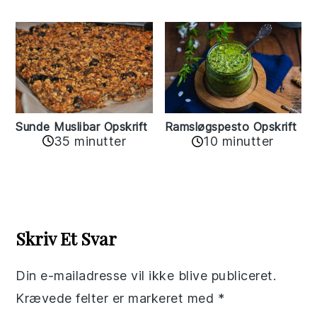
Sunde Muslibar Opskrift
Ramsløgspesto Opskrift
35 minutter
10 minutter
Reader
Interactions
Skriv Et Svar
Din e-mailadresse vil ikke blive publiceret.
Krævede felter er markeret med
*