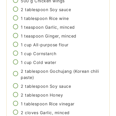
500
g
Chicken wings
2
tablespoon
Soy sauce
1
tablespoon
Rice wine
1
teaspoon
Garlic, minced
1
teaspoon
Ginger, minced
1
cup
All-purpose flour
1
cup
Cornstarch
1
cup
Cold water
2
tablespoon
Gochujang (Korean chili
paste)
2
tablespoon
Soy sauce
2
tablespoon
Honey
1
tablespoon
Rice vinegar
2
cloves
Garlic, minced