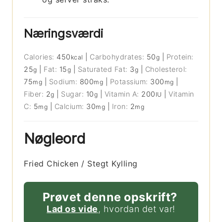
Næringsværdi
Calories:
450
|
Carbohydrates:
50
|
Protein:
kcal
g
25
|
Fat:
15
|
Saturated Fat:
3
|
Cholesterol:
g
g
g
75
|
Sodium:
800
|
Potassium:
300
|
mg
mg
mg
Fiber:
2
|
Sugar:
10
|
Vitamin A:
200
|
Vitamin
g
g
IU
C:
5
|
Calcium:
30
|
Iron:
2
mg
mg
mg
Nøgleord
Fried Chicken / Stegt Kylling
Prøvet denne opskrift?
Lad os vide
, hvordan det var!