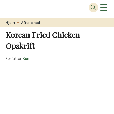
☰
Opskrift
.net
Skip
Skip
Skip
Skip
Hjem
Aftensmad
to
to
to
to
Korean Fried Chicken
primary
main
primary
footer
Opskrift
navigation
content
sidebar
Forfatter:
Ken