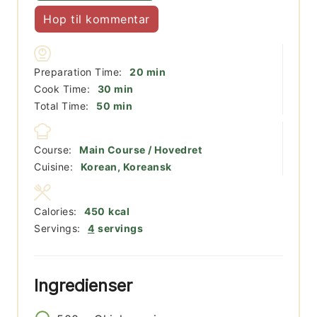
Hop til kommentar
minutter
Preparation Time:
20
min
minutter
Cook Time:
30
min
minutter
Total Time:
50
min
Course:
Main Course / Hovedret
Cuisine:
Korean, Koreansk
Calories:
450
kcal
Servings:
4
servings
Ingredienser