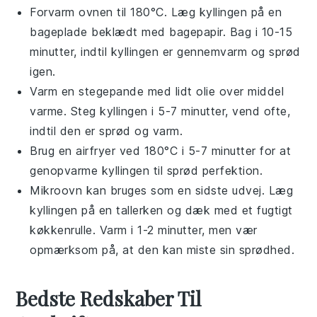
Forvarm ovnen til 180°C. Læg
kylling
en på en
bageplade beklædt med bagepapir. Bag i 10-15
minutter, indtil
kylling
en er gennemvarm og sprød
igen.
Varm en stegepande med lidt
olie
over middel
varme. Steg
kylling
en i 5-7 minutter, vend ofte,
indtil den er sprød og varm.
Brug en airfryer ved 180°C i 5-7 minutter for at
genopvarme
kylling
en til sprød perfektion.
Mikroovn kan bruges som en sidste udvej. Læg
kylling
en på en tallerken og dæk med et fugtigt
køkkenrulle. Varm i 1-2 minutter, men vær
opmærksom på, at den kan miste sin sprødhed.
Bedste Redskaber Til