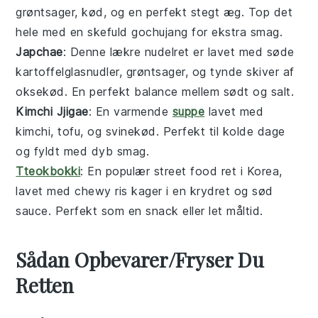
grøntsager
,
kød
, og en perfekt stegt
æg
. Top det
hele med en skefuld
gochujang
for ekstra smag.
Japchae
: Denne lækre
nudelret
er lavet med søde
kartoffelglasnudler,
grøntsager
, og tynde skiver af
oksekød
. En perfekt balance mellem sødt og salt.
Kimchi Jjigae
: En varmende
suppe
lavet med
kimchi
,
tofu
, og
svinekød
. Perfekt til kolde dage
og fyldt med dyb smag.
Tteokbokki
: En populær
street food
ret i Korea,
lavet med chewy
ris kager
i en krydret og sød
sauce. Perfekt som en snack eller let måltid.
Sådan Opbevarer/Fryser Du
Retten