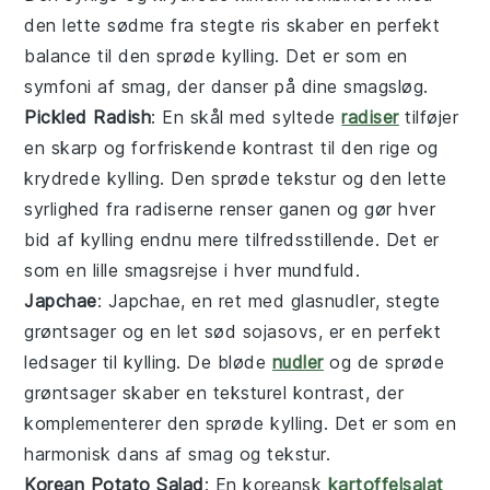
den lette sødme fra stegte ris skaber en perfekt
balance til den sprøde
kylling
. Det er som en
symfoni af smag, der danser på dine smagsløg.
Pickled Radish
: En skål med syltede
radiser
tilføjer
en skarp og forfriskende kontrast til den rige og
krydrede
kylling
. Den sprøde tekstur og den lette
syrlighed fra
radiserne
renser ganen og gør hver
bid af
kylling
endnu mere tilfredsstillende. Det er
som en lille smagsrejse i hver mundfuld.
Japchae
: Japchae, en ret med glasnudler, stegte
grøntsager
og en let sød sojasovs, er en perfekt
ledsager til
kylling
. De bløde
nudler
og de sprøde
grøntsager
skaber en teksturel kontrast, der
komplementerer den sprøde
kylling
. Det er som en
harmonisk dans af smag og tekstur.
Korean Potato Salad
: En koreansk
kartoffelsalat